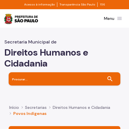
Divisor de acesso à informação
Divisor de transpa
Pular para o Conteúdo principal
Acesso à informação
Transparência São Paulo
156
Prefeitura de São Paulo
menu
Menu
Secretaria Municipal de
Direitos Humanos e
Cidadania
search
Início
Secretarias
Direitos Humanos e Cidadania
Povos Indígenas