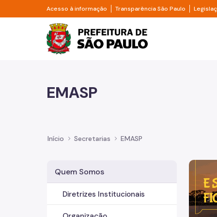
Pular para o Conteúdo principal
Divisor de acesso à informação
Divisor d
Acesso à informação
Transparência São Paulo
Legisla
Prefeitura de São Pa
EMASP
Início
Secretarias
EMASP
Imagem 
Quem Somos
Diretrizes Institucionais
Organização