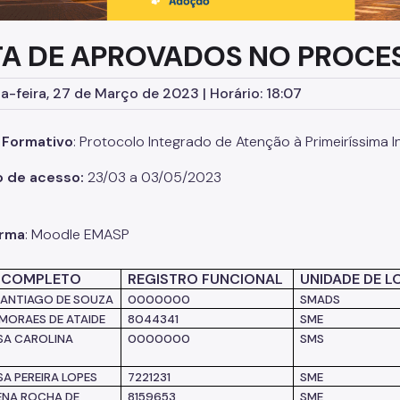
TA DE APROVADOS NO PROCE
-feira, 27 de Março de 2023 | Horário: 18:07
 Formativo
: Protocolo Integrado de Atenção à Primeiríssima
o de acesso:
23/03 a 03/05/2023
orma
: Moodle EMASP
 COMPLETO
REGISTRO FUNCIONAL
UNIDADE DE 
 SANTIAGO DE SOUZA
0000000
SMADS
 MORAES DE ATAIDE
8044341
SME
SA CAROLINA
0000000
SMS
SA PEREIRA LOPES
7221231
SME
ENA ROCHA DE
8159653
SME