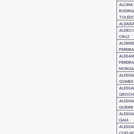
ALCINA 
RODRIG
TOLED
ALDAIS
ALDECI
CRUZ
ALDENI
PEREIR
ALESAN
PEREIR
MORG
ALESSA
GOMES
ALESSA
GROCHE
ALESSA
GUIDINI
ALESSA
GAIA
ALESSA
COELH