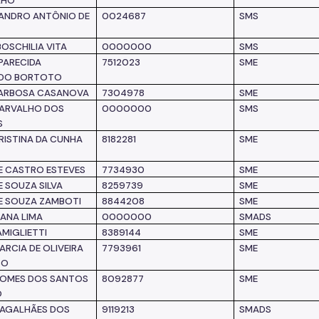
LHO
ANDRO ANTÔNIO DE
0024687
SMS
BOSCHILIA VITA
0000000
SMS
APARECIDA
7512023
SME
DO BORTOTO
BARBOSA CASANOVA
7304978
SME
CARVALHO DOS
0000000
SMS
S
CRISTINA DA CUNHA
8182281
SME
DE CASTRO ESTEVES
7734930
SME
E SOUZA SILVA
8259739
SME
DE SOUZA ZAMBOTI
8844208
SME
IANA LIMA
0000000
SMADS
AMIGLIETTI
8389144
SME
ARCIA DE OLIVEIRA
7793961
SME
SO
GOMES DOS SANTOS
8092877
SME
O
MAGALHÃES DOS
9119213
SMADS