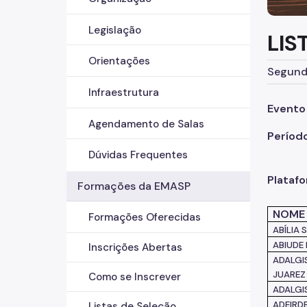
Legislação
LIS
Orientações
Segunda
Infraestrutura
Evento
Agendamento de Salas
Períod
Dúvidas Frequentes
Plataf
Formações da EMASP
NOME
Formações Oferecidas
ABÍLIA
ABIUDE
Inscrições Abertas
ADALGI
JUAREZ
Como se Inscrever
ADALGI
ADEIRD
Listas de Seleção