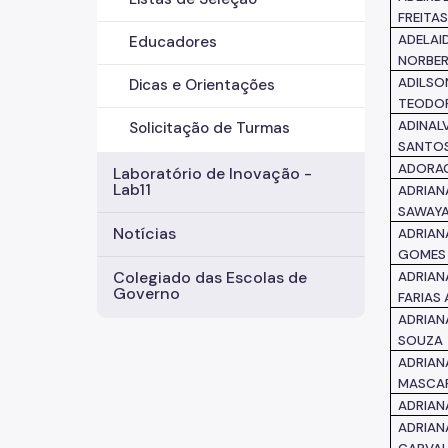
FREITA
ADELAID
Educadores
NORBE
ADILSO
Dicas e Orientações
TEODO
ADINAL
Solicitação de Turmas
SANTO
ADORAC
Laboratório de Inovação -
Lab11
ADRIAN
SAWAYA
Notícias
ADRIANA
GOMES
Colegiado das Escolas de
ADRIAN
Governo
FARIAS 
ADRIAN
SOUZA
ADRIAN
MASCA
ADRIAN
ADRIANA