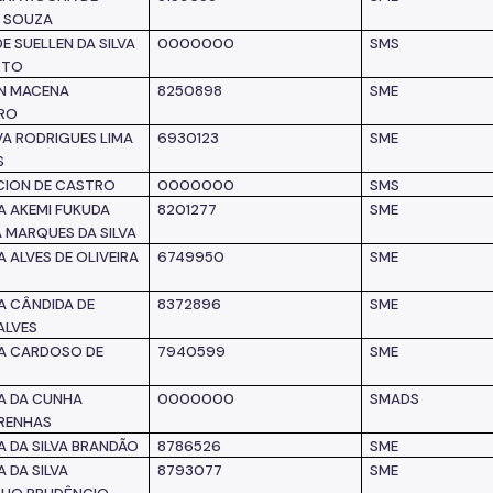
S SOUZA
E SUELLEN DA SILVA
0000000
SMS
RTO
N MACENA
8250898
SME
RO
VA RODRIGUES LIMA
6930123
SME
S
ION DE CASTRO
0000000
SMS
A AKEMI FUKUDA
8201277
SME
 MARQUES DA SILVA
 ALVES DE OLIVEIRA
6749950
SME
A CÂNDIDA DE
8372896
SME
ALVES
A CARDOSO DE
7940599
SME
A DA CUNHA
0000000
SMADS
RENHAS
A DA SILVA BRANDÃO
8786526
SME
 DA SILVA
8793077
SME