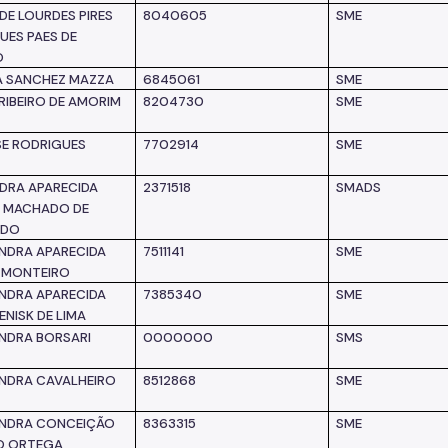
DE LOURDES PIRES
8040605
SME
UES PAES DE
O
A SANCHEZ MAZZA
6845061
SME
 RIBEIRO DE AMORIM
8204730
SME
SE RODRIGUES
7702914
SME
A
DRA APARECIDA
2371518
SMADS
A MACHADO DE
ADO
NDRA APARECIDA
7511141
SME
 MONTEIRO
NDRA APARECIDA
7385340
SME
NISK DE LIMA
NDRA BORSARI
0000000
SMS
NDRA CAVALHEIRO
8512868
SME
NDRA CONCEIÇÃO
8363315
SME
O ORTEGA