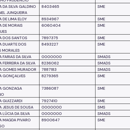
HO PRUDÊNCIO
A DA SILVA GALDINO
8403465
SME
EL JUNQUEIRA
 DE LIMA ELOY
8934967
SME
A DE MORAIS
6060404
SME
UES
A DOS SANTOS
7897375
SME
A DUARTE DOS
8493227
SME
S MORALES
 FARIAS DA SILVA
0000000
SMADS
 FERREIRA DA SILVA
8236062
SMADS
NA GOMES MURADOR
7887183
SMADS
A GONÇALVES
8279365
SME
NA GONZAGA
7386087
SME
NO
A GUIZZARDI
7927410
SME
A JESUS DE SOUSA
0000000
SMS
 LÚCIA DA SILVA
0000000
SMADS
A MAGDA PIVARO
8900647
SME
SO