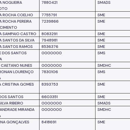
A NOGUEIRA
7880421
SMADS
OTO
A ROCHA COELHO
7755791
SME
A ROCHA PEREIRA
7239866
SME
SCIMENTO
A SAMPAIO CASTRO
8083291
SME
A SANTOS DA SILVA
7948981
SME
A SANTOS RAMOS
8536376
SME
E DOS SANTOS
0000000
SMS
RA
I CAETANO NUNES
0000000
SMDHC
 RONAN LOURENÇO
7830106
SMS
A
 CRISTINA GOMES
8393753
SME
DOS SANTOS
6603351
SME
ILVA RIBEIRO
0000000
SMADS
. ANDRADE MIRANDA
0000000
SMDHC
A
INA GONÇALVES
8418691
SME