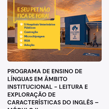
Diretrizes Institucionais
Organização
Legislação
Orientações
Infraestrutura
Agendamento de Salas
PROGRAMA DE ENSINO DE
Dúvidas Frequentes
LÍNGUAS EM ÂMBITO
Formações da EMASP
INSTITUCIONAL - LEITURA E
Formações Oferecidas
EXPLORAÇÃO DE
Inscrições Abertas
CARACTERÍSTICAS DO INGLÊS –
Como se Inscrever