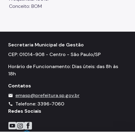
Conceito: BOM
Secretaria Municipal de Gestão
CEP: 01014-908 - Centro - São Paulo/SP
Horário de Funcionamento: Dias úteis: das 8h às
18h
Contatos
emasp@prefeitura.sp.gov.br
mail
Telefone: 3396-7060
call
Redes Sociais
Icone do YouTube
Icone do Instagram
Icone do Facebook