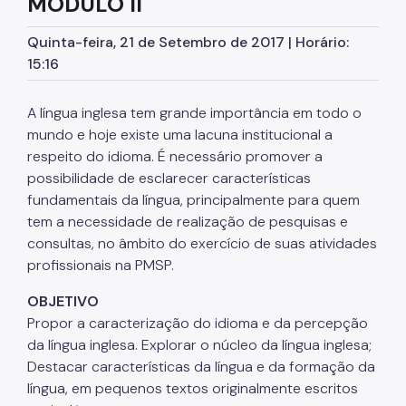
MÓDULO II
Listas de Seleção
Quinta-feira, 21 de Setembro de 2017 | Horário:
15:16
Educadores
Dicas e Orientações
A língua inglesa tem grande importância em todo o
mundo e hoje existe uma lacuna institucional a
Solicitação de Turmas
respeito do idioma. É necessário promover a
Laboratório de Inovação - Lab11
possibilidade de esclarecer características
fundamentais da língua, principalmente para quem
Notícias
tem a necessidade de realização de pesquisas e
consultas, no âmbito do exercício de suas atividades
Colegiado das Escolas de Governo
profissionais na PMSP.
OBJETIVO
Propor a caracterização do idioma e da percepção
da língua inglesa. Explorar o núcleo da língua inglesa;
Destacar características da língua e da formação da
língua, em pequenos textos originalmente escritos