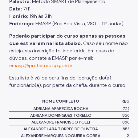
Palestra:
Método SMART de Planejamento
Data:
7/11
Listas de Seleção
Horário:
19h às 21h
Endereço:
EMASP (Rua Boa
Vista,
280 – 11º andar)
Educadores
Dicas e Orientações
Poderão participar do curso apenas as pessoas
que estiverem na lista abaixo.
Caso seu nome não
Solicitação de Turmas
esteja, sua inscrição foi indeferida. Em caso de
dúvidas, contate a EMASP por e-mail:
Laboratório de Inovação - Lab11
emasp@prefeitura.sp.gov.br
.
Notícias
Esta lista é válida para fins de liberação
do(
a)
Colegiado das Escolas de Governo
funcionário(a), por parte da chefia, durante o curso.
NOME COMPLETO
REGIST
ADRIANA APARECIDA ROCHA
72322
ADRIANA DOMINGUES TORELLO
85044
ALEXANDRE FRANCISCO POLLI
85043
ALEXANDRE LARA TORRES DE OLIVEIRA
85386
ALEXANDRE MARQUES NOGUEIRA COBRA
2488