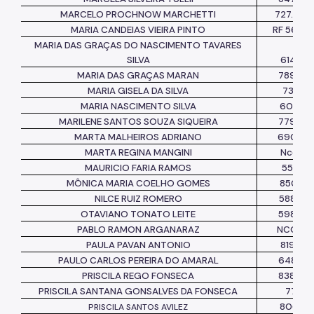
MARCELO PROCHNOW MARCHETTI
727.582.
MARIA CANDEIAS VIEIRA PINTO
RF 5645
MARIA DAS GRAÇAS DO NASCIMENTO TAVARES
SILVA
614737
MARIA DAS GRAÇAS MARAN
789.465
MARIA GISELA DA SILVA
738184
MARIA NASCIMENTO SILVA
603421
MARILENE SANTOS SOUZA SIQUEIRA
77934
MARTA MALHEIROS ADRIANO
69097
MARTA REGINA MANGINI
Nconst
MAURICIO FARIA RAMOS
551019
MÔNICA MARIA COELHO GOMES
850441
NILCE RUIZ ROMERO
58895
OTAVIANO TONATO LEITE
59849
PABLO RAMON ARGANARAZ
NCONS
PAULA PAVAN ANTONIO
819276
PAULO CARLOS PEREIRA DO AMARAL
64868
PRISCILA REGO FONSECA
83848
PRISCILA SANTANA GONSALVES DA FONSECA
7741111
806720
PRISCILA SANTOS AVILEZ