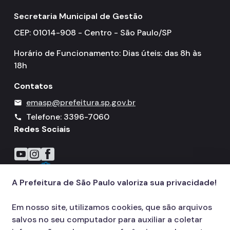
Secretaria Municipal de Gestão
CEP: 01014-908 - Centro - São Paulo/SP
Horário de Funcionamento: Dias úteis: das 8h às
18h
Contatos
emasp@prefeitura.sp.gov.br
mail
Telefone: 3396-7060
call
Redes Sociais
Icone do YouTube
Icone do Instagram
Icone do Facebook
A Prefeitura de São Paulo valoriza sua privacidade!
Em nosso site, utilizamos cookies, que são arquivos
salvos no seu computador para auxiliar a coletar