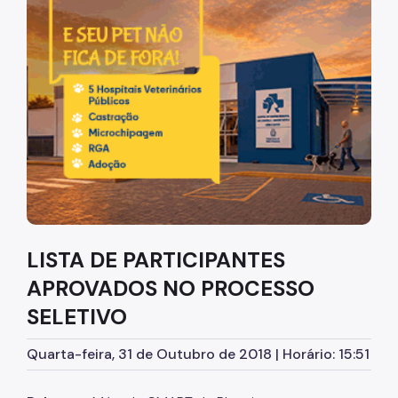
Diretrizes Institucionais
Organização
Legislação
Orientações
Infraestrutura
Agendamento de Salas
LISTA DE PARTICIPANTES
Dúvidas Frequentes
APROVADOS NO PROCESSO
Formações da EMASP
SELETIVO
Formações Oferecidas
Quarta-feira, 31 de Outubro de 2018 | Horário: 15:51
Inscrições Abertas
Como se Inscrever