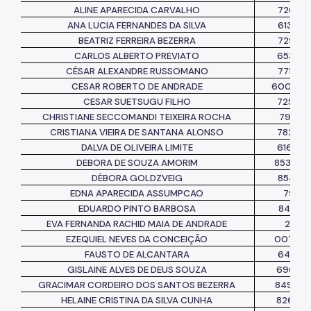
ALINE APARECIDA CARVALHO
726866
ANA LUCIA FERNANDES DA SILVA
613286
BEATRIZ FERREIRA BEZERRA
729213
CARLOS ALBERTO PREVIATO
653873
CÉSAR ALEXANDRE RUSSOMANO
771422
CESAR ROBERTO DE ANDRADE
600326
CESAR SUETSUGU FILHO
725437
CHRISTIANE SECCOMANDI TEIXEIRA ROCHA
791154
CRISTIANA VIEIRA DE SANTANA ALONSO
782538
DALVA DE OLIVEIRA LIMITE
616776
DEBORA DE SOUZA AMORIM
853.501
DÉBORA GOLDZVEIG
854369
EDNA APARECIDA ASSUMPCAO
79651
EDUARDO PINTO BARBOSA
843281
EVA FERNANDA RACHID MAIA DE ANDRADE
272-1
EZEQUIEL NEVES DA CONCEIÇÃO
007512
FAUSTO DE ALCANTARA
648548
GISLAINE ALVES DE DEUS SOUZA
69614
GRACIMAR CORDEIRO DOS SANTOS BEZERRA
84946
HELAINE CRISTINA DA SILVA CUNHA
82667