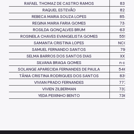
RAFAEL THOMAZ DE CASTRO RAMOS
834251
RAQUEL ESTEVÃO
823576
REBECA MARIA SOUZA LOPES
854412
REGINA MARIA FARIA GOMES
734247
ROSILDA GONÇALVES BRUM
631297
ROSINEILA CHAVES EVANGELISTA GOMES
559062
SAMANTA CRISTINA LOPES
NCONS
SAMUEL FERNANDO SANTOS
799112
SELMA BARROS DOS SANTOS DIAS
XXXX22
SILVANA BRAGA GOMES
n cons
SOLANGE APARECIDA FERNANDES DE PAULA
54647
TÂNIA CRISTINA RODRIGUES DOS SANTOS
839807
VIVIAN PRADO FERNANDES
77703
VIVIEN ZILBERMAN
73298
YEDA PEIXINHO BENTO
73654