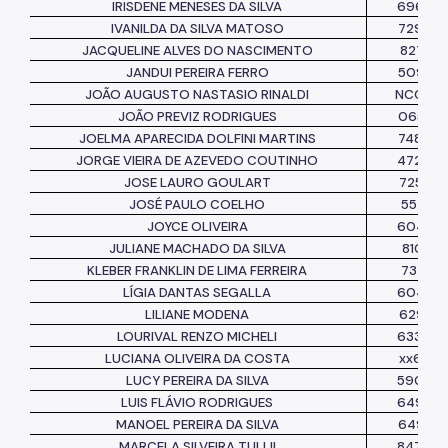
IRISDENE MENESES DA SILVA
69622
IVANILDA DA SILVA MATOSO
72955
JACQUELINE ALVES DO NASCIMENTO
827390
JANDUI PEREIRA FERRO
50980
JOÃO AUGUSTO NASTASIO RINALDI
NCONS
JOÃO PREVIZ RODRIGUES
06557
JOELMA APARECIDA DOLFINI MARTINS
74894
JORGE VIEIRA DE AZEVEDO COUTINHO
47204
JOSE LAURO GOULART
725228
JOSÉ PAULO COELHO
557137
JOYCE OLIVEIRA
60452
JULIANE MACHADO DA SILVA
810525
KLEBER FRANKLIN DE LIMA FERREIRA
732229
LÍGIA DANTAS SEGALLA
60410
LILIANE MODENA
629194
LOURIVAL RENZO MICHELI
63346
LUCIANA OLIVEIRA DA COSTA
xx6638
LUCY PEREIRA DA SILVA
59054
LUIS FLÁVIO RODRIGUES
64924
MANOEL PEREIRA DA SILVA
64991
MARCELA SILVEIRA TULLII
84766