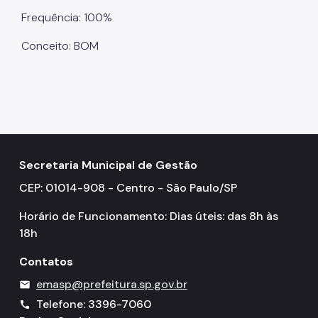
Frequência: 100%
Conceito: BOM
Secretaria Municipal de Gestão
CEP: 01014-908 - Centro - São Paulo/SP
Horário de Funcionamento: Dias úteis: das 8h às
18h
Contatos
emasp@prefeitura.sp.gov.br
mail
Telefone: 3396-7060
call