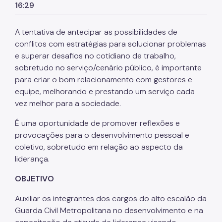
16:29
Listas de Seleção
A tentativa de antecipar as possibilidades de
Educadores
conflitos com estratégias para solucionar problemas
e superar desafios no cotidiano de trabalho,
Dicas e Orientações
sobretudo no serviço/cenário público, é importante
Solicitação de Turmas
para criar o bom relacionamento com gestores e
equipe, melhorando e prestando um serviço cada
Laboratório de Inovação - Lab11
vez melhor para a sociedade.
Notícias
É uma oportunidade de promover reflexões e
Colegiado das Escolas de Governo
provocações para o desenvolvimento pessoal e
coletivo, sobretudo em relação ao aspecto da
liderança.
OBJETIVO
Auxiliar os integrantes dos cargos do alto escalão da
Guarda Civil Metropolitana no desenvolvimento e na