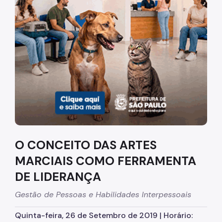
Diretrizes Institucionais
Organização
Legislação
Orientações
Infraestrutura
Agendamento de Salas
O CONCEITO DAS ARTES
Dúvidas Frequentes
MARCIAIS COMO FERRAMENTA
Formações da EMASP
DE LIDERANÇA
Formações Oferecidas
Gestão de Pessoas e Habilidades Interpessoais
Inscrições Abertas
Quinta-feira, 26 de Setembro de 2019 | Horário:
Como se Inscrever