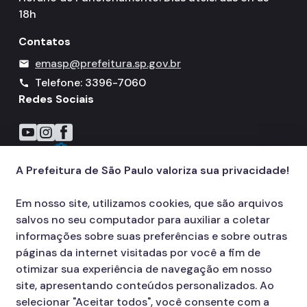
18h
Contatos
emasp@prefeitura.sp.gov.br
mail
Telefone: 3396-7060
call
Redes Sociais
Icone do YouTube
Icone do Instagram
Icone do Facebook
A Prefeitura de São Paulo valoriza sua privacidade!
Em nosso site, utilizamos cookies, que são arquivos
salvos no seu computador para auxiliar a coletar
informações sobre suas preferências e sobre outras
páginas da internet visitadas por você a fim de
otimizar sua experiência de navegação em nosso
site, apresentando conteúdos personalizados. Ao
selecionar "Aceitar todos", você consente com a