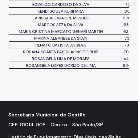
EDVALDO CARDOSO DA SILVA
751565
KENDI SOUZA KURIHARA
D8773
LARISSA ALEXANDRE MENDES
87848
MARCOS SEZA DA SILVA
68342
MARIA CRISTINA MARCATO GENARI MARTIN
63468
MARINA ALBANESE DA SILVA
73771
RENATO BATISTA DA SILVA
73035
ROSANA SOARES PASQUALINOTO RUIZ
79344
ROSANGELA LIMA DE MORAES
x4455
ROSANGELA LOPES DORIZO DE LIMA
634193
Secretaria Municipal de Gestão
CEP: 01014-908 - Centro - São Paulo/SP
Horário de Funcionamento: Dias úteis: das 8h às