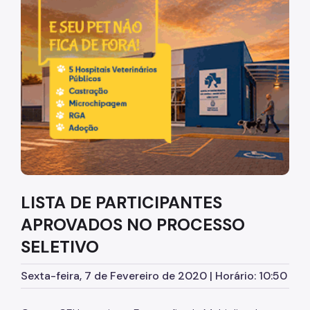
Diretrizes Institucionais
Organização
Legislação
Orientações
Infraestrutura
Agendamento de Salas
LISTA DE PARTICIPANTES
Dúvidas Frequentes
APROVADOS NO PROCESSO
Formações da EMASP
SELETIVO
Formações Oferecidas
Sexta-feira, 7 de Fevereiro de 2020 | Horário: 10:50
Inscrições Abertas
Como se Inscrever