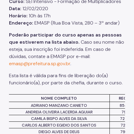
Curso:
SEI
Intensivo - Formação
de Multiplicadores
Data:
12/02/2020
Listas de Seleção
Horário:
10h às 17h
Endereço:
EMASP (Rua Boa
Vista,
280 – 3º andar)
Educadores
Dicas e Orientações
Poderão participar do curso apenas as pessoas
que estiverem na lista abaixo.
Caso seu nome não
Solicitação de Turmas
esteja, sua inscrição foi indeferida. Em caso de
dúvidas, contate a EMASP por e-mail:
Laboratório de Inovação - Lab11
emasp@prefeitura.sp.gov.br
.
Notícias
Esta lista é válida para fins de liberação
do(
a)
Colegiado das Escolas de Governo
funcionário(a), por parte da chefia, durante o curso.
NOME COMPLETO
REGIST
ADRIANO MANZANO CANIETO
85444
ANDREIA OLIVEIRA LACERDA AGUIAR
791512
CAMILA BISPO ALVES DA SILVA
72703
CARLOS ALBERTO EGIDIO DOS SANTOS
72759
DIEGO ALVES DE DEUS
79327