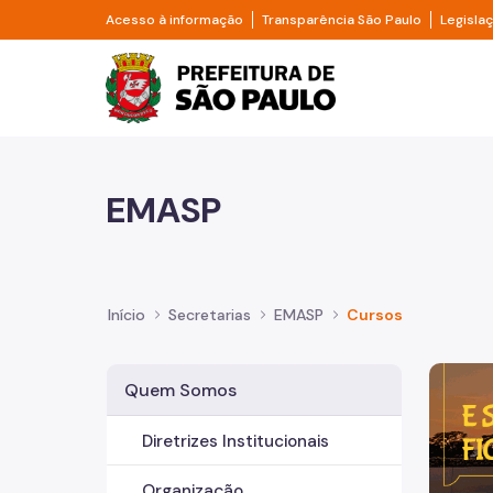
Pular para o Conteúdo principal
Divisor de acesso à informação
Divisor d
Acesso à informação
Transparência São Paulo
Legisla
Prefeitura de São Pa
EMASP
Início
Secretarias
EMASP
Cursos
Imagem 
Quem Somos
Diretrizes Institucionais
Organização