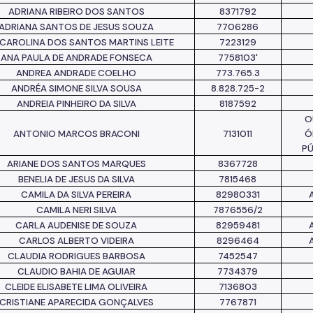
ADRIANA RIBEIRO DOS SANTOS
8371792
ADRIANA SANTOS DE JESUS SOUZA
7706286
CAROLINA DOS SANTOS MARTINS LEITE
7223129
ANA PAULA DE ANDRADE FONSECA
7758103'
ANDREA ANDRADE COELHO
773.765.3
ANDRÉA SIMONE SILVA SOUSA
8.828.725-2
ANDREIA PINHEIRO DA SILVA
8187592
O
ANTONIO MARCOS BRACONI
7131011
Ó
P
ARIANE DOS SANTOS MARQUES
8367728
BENELIA DE JESUS DA SILVA
7815468
CAMILA DA SILVA PEREIRA
82980331
CAMILA NERI SILVA
7876556/2
CARLA AUDENISE DE SOUZA
82959481
CARLOS ALBERTO VIDEIRA
8296464
CLAUDIA RODRIGUES BARBOSA
7452547
CLAUDIO BAHIA DE AGUIAR
7734379
CLEIDE ELISABETE LIMA OLIVEIRA
7136803
CRISTIANE APARECIDA GONÇALVES
7767871