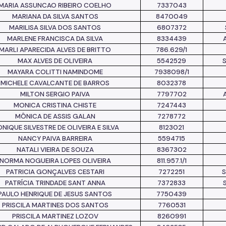
MARIA ASSUNCAO RIBEIRO COELHO
7337043
MARIANA DA SILVA SANTOS
8470049
MARILISA SILVA DOS SANTOS
6807372
MARLENE FRANCISCA DA SILVA
8334439
MARLI APARECIDA ALVES DE BRITTO
786.629/1
MAX ALVES DE OLIVEIRA
5542529
MAYARA COLITTI NAMINDOME
7938098/1
MICHELE CAVALCANTE DE BARROS
8032378
MILTON SERGIO PAIVA
7797702
MONICA CRISTINA CHISTE
7247443
MÔNICA DE ASSIS GALAN
7278772
NIQUE SILVESTRE DE OLIVEIRA E SILVA
8123021
NANCY PAIVA BARREIRA
5594715
NATALI VIEIRA DE SOUZA
8367302
NORMA NOGUEIRA LOPES OLIVEIRA
811.957.1/1
PATRICIA GONÇALVES CESTARI
7272251
PATRÍCIA TRINDADE SANT ANNA
7372833
PAULO HENRIQUE DE JESUS SANTOS
7750439
PRISCILA MARTINES DOS SANTOS
7760531
PRISCILA MARTINEZ LOZOV
8260991