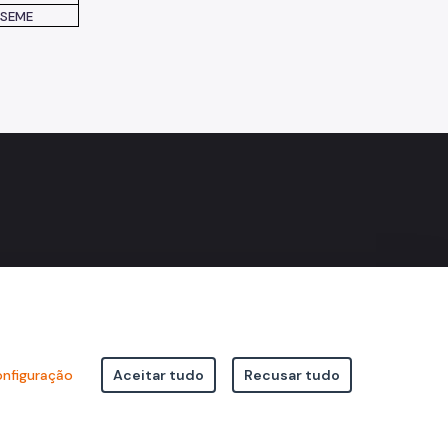
SEME
k
nfiguração
Aceitar tudo
Recusar tudo
icipal de São Paulo Viaduto do Cha, 15 - Centro - CEP: 01002-020