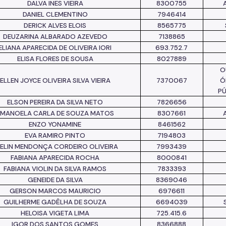
DALVA INES VIEIRA
8300755
DANIEL CLEMENTINO
7946414
DERICK ALVES ELOIS
8565775
DEUZARINA ALBARADO AZEVEDO
7138865
ELIANA APARECIDA DE OLIVEIRA IORI
693.752.7
ELISA FLORES DE SOUSA
8027889
O
ELLEN JOYCE OLIVEIRA SILVA VIEIRA
7370067
Ó
P
ELSON PEREIRA DA SILVA NETO
7826656
EMANOELA CARLA DE SOUZA MATOS
8307661
ENZO YONAMINE
8461562
EVA RAMIRO PINTO
7194803
ELIN MENDONÇA CORDEIRO OLIVEIRA
7993439
FABIANA APARECIDA ROCHA
8000841
FABIANA VIOLIN DA SILVA RAMOS
7833393
GENEIDE DA SILVA
8369046
GERSON MARCOS MAURICIO
6976611
GUILHERME GADÊLHA DE SOUZA
6694039
HELOISA VIGETA LIMA
725.415.6
IGOR DOS SANTOS GOMES
8366888