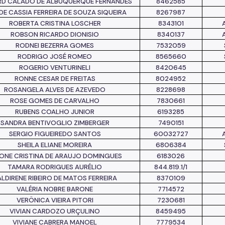
RD CALADO DE ALBUQUERQUE FERNANDES
8462585
 DE CASSIA FERREIRA DE SOUZA SIQUEIRA
8267987
ROBERTA CRISTINA LOSCHER
8343101
ROBSON RICARDO DIONISIO
8340137
RODNEI BEZERRA GOMES
7532059
RODRIGO JOSÉ ROMEO
8565660
ROGERIO VENTURINELI
8420645
RONNE CESAR DE FREITAS
8024952
ROSANGELA ALVES DE AZEVEDO
8228698
ROSE GOMES DE CARVALHO
7830661
RUBENS COALHO JUNIOR
6193285
SANDRA BENTIVOGLIO ZIMBERGER
7490151
SERGIO FIGUEIREDO SANTOS
60032727
SHEILA ELIANE MOREIRA
6806384
ONE CRISTINA DE ARAUJO DOMINGUES
6183026
TAMARA RODRIGUES AURÉLIO
844.819.1/1
LDIRENE RIBEIRO DE MATOS FERREIRA
8370109
VALÉRIA NOBRE BARONE
7714572
VERÖNICA VIEIRA PITORI
7230681
VIVIAN CARDOZO URÇULINO
8459495
VIVIANE CABRERA MANOEL
7779534