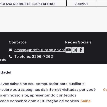
IGLANA QUEIROZ DE SOUZA RIBEIRO
7992271
Contatos
Redes Sociais
Icone do YouTube
Icone do Instagram
Icone do Faceboo
emasp@prefeitura.sp.gov.br
mail
Telefone: 3396-7060
call
h às
cidade!
quivos salvos no seu computador para auxiliar a
 sobre outras páginas da internet visitadas por você
Co
ão em nosso site, apresentando conteúdos
, você consente com a utilização de cookies.
Saiba
© COPYRIGHT 2026,
Prefeitura Mun