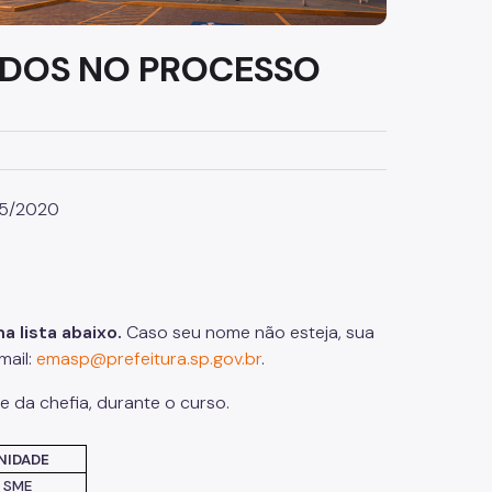
VADOS NO PROCESSO
35/2020
 lista abaixo.
Caso seu nome não esteja, sua
mail:
emasp@prefeitura.sp.gov.br
.
te da chefia, durante o curso.
NIDADE
SME