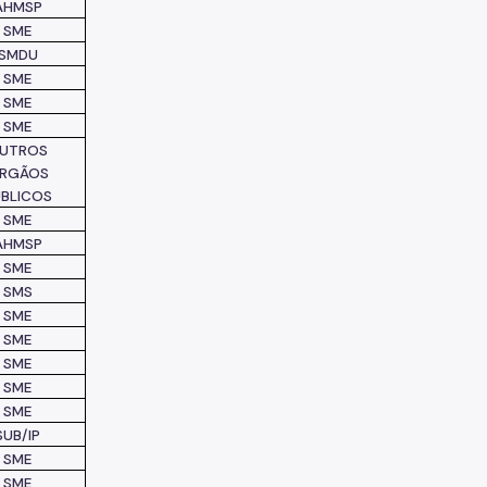
AHMSP
SME
SMDU
SME
SME
SME
UTROS
RGÃOS
ÚBLICOS
SME
AHMSP
SME
SMS
SME
SME
SME
SME
SME
SUB/IP
SME
SME