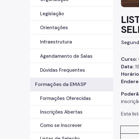
Legislação
LIS
SEL
Orientações
Infraestrutura
Segunda
Agendamento de Salas
Curso:
Data:
1
Dúvidas Frequentes
Horário
Endere
Formações da EMASP
Poderão
Formações Oferecidas
inscriç
Inscrições Abertas
Esta lis
Como se Inscrever
Listas de Seleção