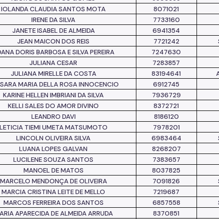
IOLANDA CLAUDIA SANTOS MOTA
8071021
IRENE DA SILVA
7733160
JANETE ISABEL DE ALMEIDA
6941354
JEAN MAICON DOS REIS
7721242
ANA DORIS BARBOSA E SILVA PEREIRA
7247630
JULIANA CESAR
7283857
JULIANA MIRELLE DA COSTA
83194641
SARA MARIA DELLA ROSA INNOCENCIO
6912745
KARINE HELLEN IMBRIANI DA SILVA
7936729
KELLI SALES DO AMOR DIVINO
8372721
LEANDRO DAVI
8186120
LETICIA TIEMI UMETA MATSUMOTO
7978201
LINCOLN OLIVEIRA SILVA
6983464
LUANA LOPES GALVAN
8268207
LUCILENE SOUZA SANTOS
7383657
MANOEL DE MATOS
8037825
MARCELO MENDONÇA DE OLIVEIRA
7091826
MARCIA CRISTINA LEITE DE MELLO
7219687
MARCOS FERREIRA DOS SANTOS
6857558
ARIA APARECIDA DE ALMEIDA ARRUDA
8370851