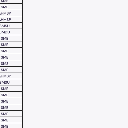
SME
SME
AHMSP
AHMSP
SMSU
SMDU
SME
SME
SME
SME
SMS
SME
AHMSP
SMSU
SME
SME
SME
SME
SME
SME
SME