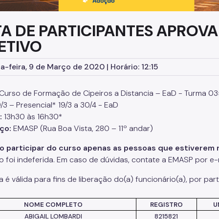
TA DE PARTICIPANTES APRO
ETIVO
-feira, 9 de Março de 2020 | Horário: 12:15
Curso de Formação de
Cipeiros
a Distancia –
EaD
- Turma 0
9/3 – Presencial* 19/3 a 30/4 -
EaD
:
13h30 às 16h30*
ço:
EMASP (Rua Boa Vista, 280 – 11º andar)
 participar do curso apenas as pessoas que estiverem na
ão foi indeferida. Em caso de dúvidas, contate a EMASP por e-
ta é válida para fins de liberação
do(
a) funcionário(a), por par
NOME COMPLETO
REGISTRO
U
ABIGAIL LOMBARDI
8215821