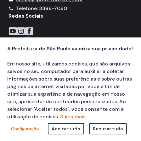
Telefone: 3396-7060
call
Redes Sociais
Icone do YouTube
Icone do Instagram
Icone do Facebook
A Prefeitura de São Paulo valoriza sua privacidade!
Em nosso site, utilizamos cookies, que são arquivos
salvos no seu computador para auxiliar a coletar
informações sobre suas preferências e sobre outras
páginas da internet visitadas por você a fim de
otimizar sua experiência de navegação em nosso
site, apresentando conteúdos personalizados. Ao
selecionar "Aceitar todos", você consente com a
utilização de cookies.
Saiba mais
Configuração
Aceitar tudo
Recusar tudo
© COPYRIGHT 2026,
Prefeitura Municipal de São Paulo Viaduto do Cha,
15 - Centro - CEP: 01002-020