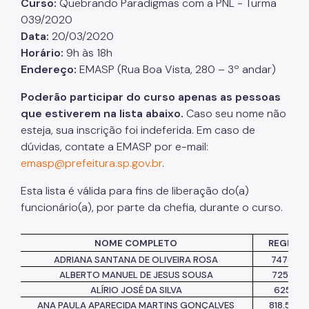
Curso:
Quebrando Paradigmas com a PNL - Turma
039/2020
Listas de Seleção
Data:
20/03/2020
Horário:
9h às 18h
Educadores
Endereço:
EMASP (Rua Boa
Vista,
280 – 3º andar)
Dicas e Orientações
Poderão participar do curso apenas as pessoas
Solicitação de Turmas
que estiverem na lista abaixo.
Caso seu nome não
esteja, sua inscrição foi indeferida. Em caso de
Laboratório de Inovação - Lab11
dúvidas, contate a EMASP por e-mail:
Notícias
emasp@prefeitura.sp.gov.br
.
Colegiado das Escolas de Governo
Esta lista é válida para fins de liberação
do(
a)
funcionário(a), por parte da chefia, durante o curso.
NOME COMPLETO
REGISTR
ADRIANA SANTANA DE OLIVEIRA ROSA
747870
ALBERTO MANUEL DE JESUS SOUSA
725558
ALÍRIO JOSÉ DA SILVA
6251081
ANA PAULA APARECIDA MARTINS GONÇALVES
818.554-