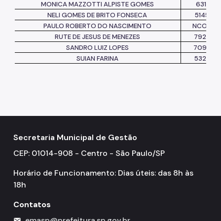
MONICA MAZZOTTI ALPISTE GOMES
6316158
NELI GOMES DE BRITO FONSECA
514537
PAULO ROBERTO DO NASCIMENTO
NCONST
RUTE DE JESUS DE MENEZES
792244
SANDRO LUIZ LOPES
709795
SUIAN FARINA
532106
Secretaria Municipal de Gestão
CEP: 01014-908 - Centro - São Paulo/SP
Horário de Funcionamento: Dias úteis: das 8h às
18h
Contatos
emasp@prefeitura.sp.gov.br
mail