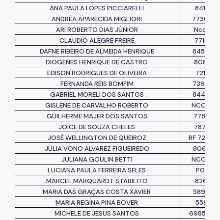
ANA PAULA LOPES PICCIARELLI
8410127
ANDRÉA APARECIDA MIGLIORI
7736371/
ARI ROBERTO DIAS JÚNIOR
Nconst
CLAUDIO ALEGRE FREIRE
771576
DAFNE RIBEIRO DE ALMEIDA HENRIQUE
845970
DIOGENES HENRIQUE DE CASTRO
808213
EDISON RODRIGUES DE OLIVEIRA
7217421
FERNANDA REIS BOMFIM
739024
GABRIEL MORELI DOS SANTOS
844396
GISLENE DE CARVALHO ROBERTO
NCONST
GUILHERME MAJER DOS SANTOS
778933
JOICE DE SOUZA CHELES
787414
JOSÉ WELLINGTON DE QUEIROZ
RF 72554
JULIA VONO ALVAREZ FIGUEIREDO
806054
JULIANA GOULIN BETTI
NCONST
LUCIANA PAULA FERREIRA SELES
P017611
MARCEL MARQUARDT STABILITO
8264511
MARIA DAS GRAÇAS COSTA XAVIER
589563
MARIA REGINA PINA BOVER
5583161
MICHELE DE JESUS SANTOS
6985173