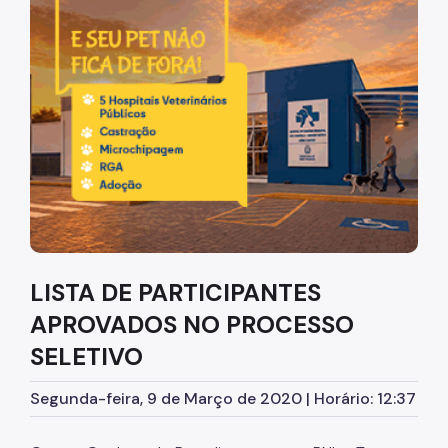
Diretrizes Institucionais
Organização
Legislação
Orientações
Infraestrutura
Agendamento de Salas
LISTA DE PARTICIPANTES
Dúvidas Frequentes
APROVADOS NO PROCESSO
Formações da EMASP
SELETIVO
Formações Oferecidas
Segunda-feira, 9 de Março de 2020 | Horário: 12:37
Inscrições Abertas
Como se Inscrever