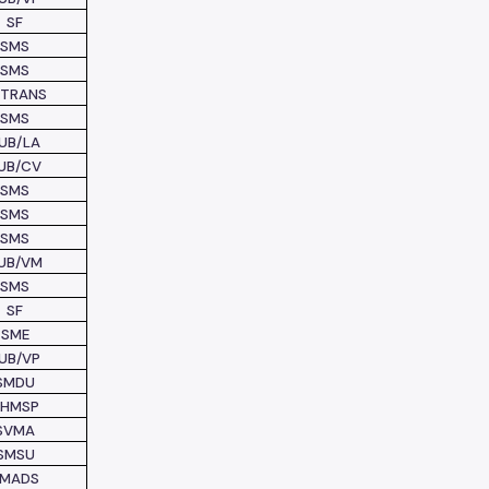
SF
SMS
SMS
PTRANS
SMS
UB/LA
UB/CV
SMS
SMS
SMS
UB/VM
SMS
SF
SME
UB/VP
SMDU
AHMSP
SVMA
SMSU
SMADS