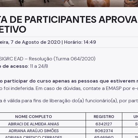
TA DE PARTICIPANTES APRO
ETIVO
eira, 7 de Agosto de 2020 | Horário: 14:49
 SIGRC EAD – Resolução (Turma 064/2020
)
o de acesso
: 11 a 24/8
 participar do curso apenas as pessoas que estiverem na
ão foi indeferida. Em caso de dúvidas, contate a EMASP por e-
ta é válida para fins de liberação
do(
a) funcionário(a), por par
NOME COMPLETO
REGISTRO
U
ABIRACI DE ALMEIDA ANIAS
6342127
S
ADRIANA ARAÚJO SIMÕES
8062374
ADRIANA CREDICO CERRADES
6546960
S