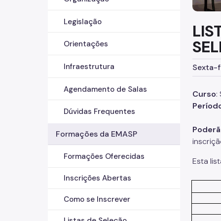
Legislação
LIS
SEL
Orientações
Infraestrutura
Sexta-f
Agendamento de Salas
Curso
:
Períod
Dúvidas Frequentes
Poderão
Formações da EMASP
inscriç
Formações Oferecidas
Esta lis
Inscrições Abertas
Como se Inscrever
Listas de Seleção