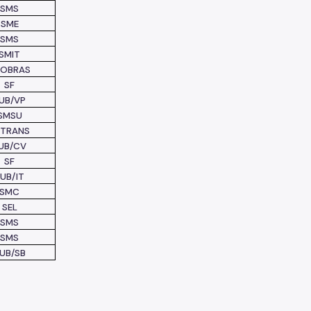
SMS
SME
SMS
SMIT
POBRAS
SF
UB/VP
SMSU
PTRANS
UB/CV
SF
UB/IT
SMC
SEL
SMS
SMS
UB/SB