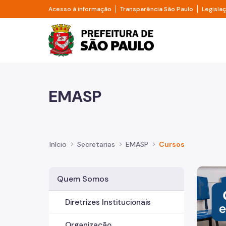
Pular para o Conteúdo principal
Divisor de acesso à informação
Divisor d
Acesso à informação
Transparência São Paulo
Legisla
Prefeitura de São Pa
EMASP
Início
Secretarias
EMASP
Cursos
Imagem 
Quem Somos
Diretrizes Institucionais
Organização