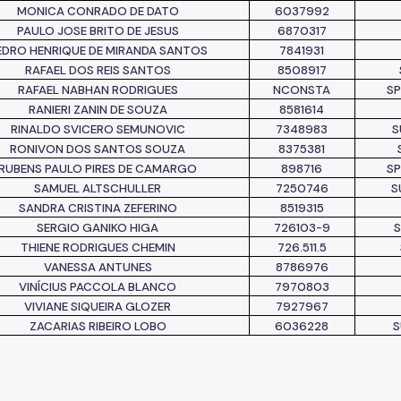
MONICA CONRADO DE DATO
6037992
PAULO JOSE BRITO DE JESUS
6870317
EDRO HENRIQUE DE MIRANDA SANTOS
7841931
RAFAEL DOS REIS SANTOS
8508917
RAFAEL NABHAN RODRIGUES
NCONSTA
S
RANIERI ZANIN DE SOUZA
8581614
RINALDO SVICERO SEMUNOVIC
7348983
S
RONIVON DOS SANTOS SOUZA
8375381
RUBENS PAULO PIRES DE CAMARGO
898716
S
SAMUEL ALTSCHULLER
7250746
S
SANDRA CRISTINA ZEFERINO
8519315
SERGIO GANIKO HIGA
726103-9
S
THIENE RODRIGUES CHEMIN
726.511.5
VANESSA ANTUNES
8786976
VINÍCIUS PACCOLA BLANCO
7970803
VIVIANE SIQUEIRA GLOZER
7927967
ZACARIAS RIBEIRO LOBO
6036228
S