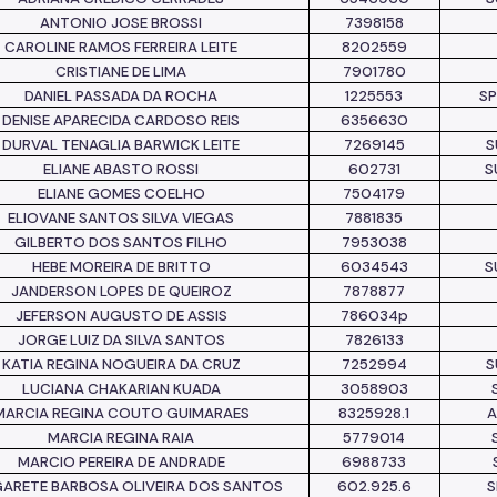
ANTONIO JOSE BROSSI
7398158
CAROLINE RAMOS FERREIRA LEITE
8202559
CRISTIANE DE LIMA
7901780
DANIEL PASSADA DA ROCHA
1225553
S
DENISE APARECIDA CARDOSO REIS
6356630
DURVAL TENAGLIA BARWICK LEITE
7269145
S
ELIANE ABASTO
ROSSI
602731
S
ELIANE GOMES COELHO
7504179
ELIOVANE SANTOS SILVA VIEGAS
7881835
GILBERTO DOS
SANTOS FILHO
7953038
HEBE MOREIRA DE BRITTO
6034543
S
JANDERSON LOPES DE QUEIROZ
7878877
JEFERSON AUGUSTO DE ASSIS
786034p
JORGE LUIZ DA SILVA SANTOS
7826133
KATIA REGINA NOGUEIRA DA CRUZ
7252994
S
LUCIANA CHAKARIAN KUADA
3058903
MARCIA REGINA COUTO GUIMARAES
8325928.1
MARCIA REGINA RAIA
5779014
MARCIO PEREIRA DE ANDRADE
6988733
ARETE BARBOSA OLIVEIRA DOS SANTOS
602.925.6