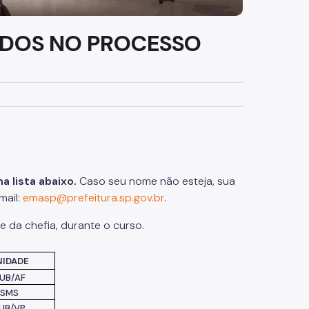
VADOS NO PROCESSO
 lista abaixo.
Caso seu nome não esteja, sua
mail:
emasp@prefeitura.sp.gov.br
.
te da chefia, durante o curso.
NIDADE
UB/AF
SMS
UB/VP