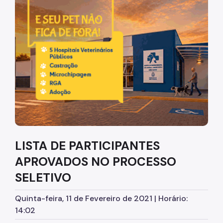
Diretrizes Institucionais
Organização
Legislação
Orientações
Infraestrutura
Agendamento de Salas
LISTA DE PARTICIPANTES
Dúvidas Frequentes
APROVADOS NO PROCESSO
Formações da EMASP
SELETIVO
Formações Oferecidas
Quinta-feira, 11 de Fevereiro de 2021 | Horário:
Inscrições Abertas
14:02
Como se Inscrever