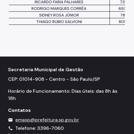
RICARDO FARIA PALHARES
736711
RODRIGO MARQUES CORRÊA
693228
SIDNEY ROSA JÚNIOR
788101
THIAGO RUBIO SALVIONI
805715
Secretaria Municipal de Gestão
CEP: 01014-908 - Centro - São Paulo/SP
Horário de Funcionamento: Dias úteis: das 8h às
18h
Contatos
emasp@prefeitura.sp.gov.br
mail
Telefone: 3396-7060
call