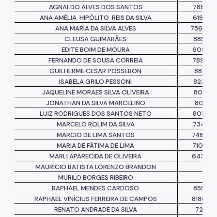
AGNALDO ALVES DOS SANTOS
788896
ANA AMÉLIA
HIPÓLITO
REIS DA SILVA
619243
ANA MARIA DA SILVA ALVES
756383
CLEUSA GUIMARÃES
885218
EDITE BOIM DE MOURA
609877
FERNANDO DE SOUSA CORREIA
789257
GUILHERME CESAR POSSEBON
882114
ISABELA GRILO PESSONI
823526
JAQUELINE MORAES SILVA OLIVEIRA
804152
JONATHAN DA SILVA MARCELINO
801851
LUIZ RODRIGUES DOS
SANTOS NETO
801757
MARCELO ROLIM DA SILVA
734563
MARCIO DE LIMA SANTOS
748072
MARIA DE FÁTIMA DE LIMA
710766
MARLI APARECIDA DE OLIVEIRA
643953
MAURICIO BATISTA LORENZO BRANDON
MURILO BORGES RIBEIRO
RAPHAEL MENDES CARDOSO
855351
RAPHAEL VINÍCIUS FERREIRA DE CAMPOS
818660
RENATO ANDRADE DA SILVA
7211813