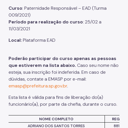
Curso
:
Paternidade Responsável – EAD (Turma
Listas de Seleção
009
/2021
)
Período para realização do curso
:
25/02 a
Educadores
11/03/2021
Dicas e Orientações
Local:
Plataforma EAD
Solicitação de Turmas
Laboratório de Inovação - Lab11
Poderão participar do curso apenas as pessoas
que estiverem na lista abaixo.
Caso seu nome não
Notícias
esteja, sua inscrição foi indeferida. Em caso de
Colegiado das Escolas de Governo
dúvidas, contate a EMASP por e-mail:
emasp@prefeitura.sp.gov.br
.
Esta lista é válida para fins de liberação
do(
a)
funcionário(a), por parte da chefia, durante o curso.
NOME COMPLETO
REGIST
ADRIANO DOS
SANTOS TORRES
881668