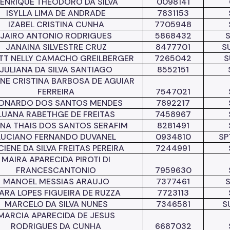
ENRIQUE THEODORO DA SILVA
0098141
ISYLLA LIMA DE ANDRADE
7831153
IZABEL CRISTINA CUNHA
7705948
JAIRO ANTONIO RODRIGUES
5868432
JANAINA SILVESTRE CRUZ
8477701
S
TT NELLY CAMACHO GREILBERGER
7265042
S
JULIANA DA SILVA SANTIAGO
8552151
ANE CRISTINA BARBOSA DE AGUIAR
FERREIRA
7547021
ONARDO DOS SANTOS MENDES
7892217
LUANA RABETHGE DE FREITAS
7458967
NA THAIS DOS
SANTOS SERAFIM
8281491
LUCIANO FERNANDO DUVANEL
0934810
SP
CIENE DA SILVA FREITAS PEREIRA
7244991
MAIRA APARECIDA PIROTI DI
FRANCESCANTONIO
7959630
MANOEL MESSIAS ARAUJO
7377461
ARA LOPES FIGUEIRA DE RUZZA
7723113
MARCELO DA SILVA NUNES
7346581
S
MARCIA APARECIDA DE JESUS
RODRIGUES DA CUNHA
6687032