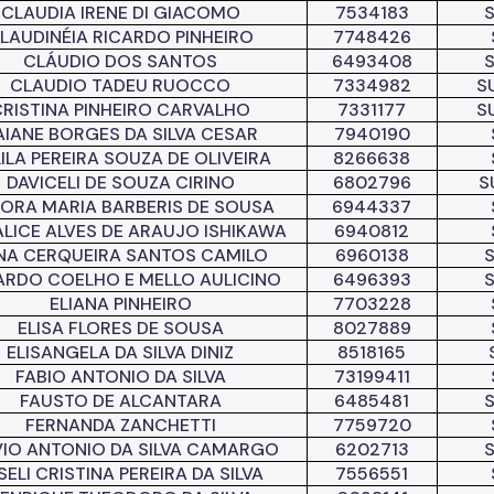
CLAUDIA IRENE DI GIACOMO
7534183
LAUDINÉIA RICARDO PINHEIRO
7748426
CLÁUDIO DOS SANTOS
6493408
CLAUDIO TADEU RUOCCO
7334982
S
CRISTINA PINHEIRO CARVALHO
7331177
S
AIANE BORGES DA SILVA CESAR
7940190
ILA PEREIRA SOUZA DE OLIVEIRA
8266638
DAVICELI DE SOUZA CIRINO
6802796
S
ORA MARIA BARBERIS DE SOUSA
6944337
LICE ALVES DE ARAUJO ISHIKAWA
6940812
NA CERQUEIRA SANTOS CAMILO
6960138
ARDO COELHO E MELLO AULICINO
6496393
ELIANA PINHEIRO
7703228
ELISA FLORES DE SOUSA
8027889
ELISANGELA DA SILVA DINIZ
8518165
FABIO ANTONIO DA SILVA
73199411
FAUSTO DE ALCANTARA
6485481
FERNANDA ZANCHETTI
7759720
VIO ANTONIO DA SILVA CAMARGO
6202713
SELI CRISTINA PEREIRA DA SILVA
7556551