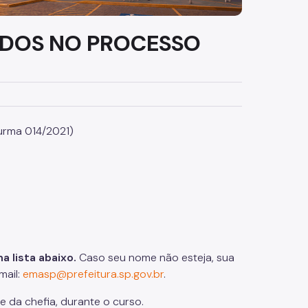
VADOS NO PROCESSO
urma 014
/2021
)
 lista abaixo.
Caso seu nome não esteja, sua
mail:
emasp@prefeitura.sp.gov.br
.
te da chefia, durante o curso.