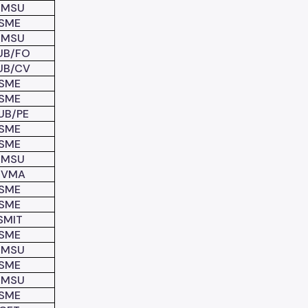
SMSU
SME
SMSU
UB/FO
UB/CV
SME
SME
UB/PE
SME
SME
SMSU
SVMA
SME
SME
SMIT
SME
SMSU
SME
SMSU
SME