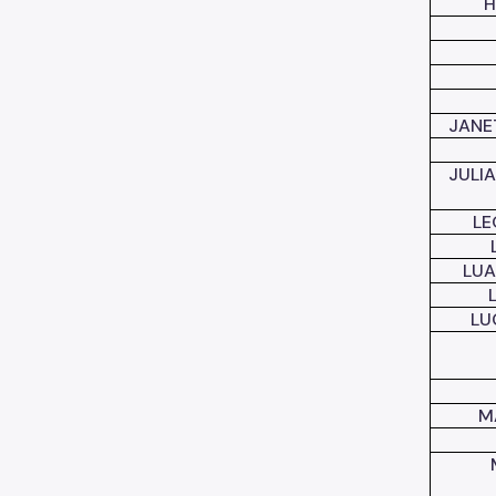
H
JANE
JULI
LE
LUA
LU
M