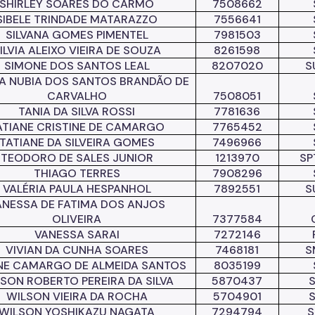
SHIRLEY SOARES DO CARMO
7508662
SIBELE TRINDADE MATARAZZO
7556641
SILVANA GOMES PIMENTEL
7981503
ILVIA ALEIXO VIEIRA DE SOUZA
8261598
SIMONE DOS SANTOS LEAL
8207020
S
A NUBIA DOS SANTOS BRANDÃO DE
CARVALHO
7508051
TANIA DA SILVA ROSSI
7781636
ATIANE CRISTINE DE CAMARGO
7765452
TATIANE DA SILVEIRA GOMES
7496966
TEODORO DE SALES JUNIOR
1213970
SP
THIAGO TERRES
7908296
VALÉRIA PAULA HESPANHOL
7892551
S
ANESSA DE FATIMA DOS ANJOS
OLIVEIRA
7377584
VANESSA SARAI
7272146
VIVIAN DA CUNHA SOARES
7468181
S
ANE CAMARGO DE ALMEIDA SANTOS
8035199
SON ROBERTO PEREIRA DA SILVA
5870437
WILSON VIEIRA DA ROCHA
5704901
WILSON YOSHIKAZU NAGATA
7294794
S