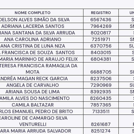
NOME COMPLETO
REGISTRO
U
DELSON ALVES SIMÃO DA SILVA
6567436
ADRIANA LACERDA SANTOS
7964269
S
IANA SANTANA DA SILVA ARRUDA
8020817
ANA CAROLINA ADRIANO
7251971
S
ANA CRISTINA DE LUNA NIZA
6370756
S
 FRANCISCA DE SOUZA
SANTOS
8403015
MARIA MARINHO
DE ARAUJO FELIX
6804381
TERESA FRANCISCA RAMAGLIA DA
MOTA
6688705
S
ANDRÉA MAGAN RECK GARCIA
8237506
ANGELA DE CARVALHO
7290969
S
ARIANA SOUSA DE LIMA
8392935
S
AMILA ALVES DO NASCIMENTO
8260435
CAMILA BALTAZAR
7857365
RLOS EMANUEL PEDRO DE BRITO
7133511
CAROLINE DE CAMARGO SILVA
VENTURELLI
8261687
ARA MARIA ARRUDA SALVADOR
8251274