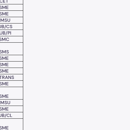
CET
SME
SME
SMSU
UB/CS
UB/PI
SMC
SMS
SME
SME
SME
TRANS
SME
SME
SMSU
SME
UB/CL
SME