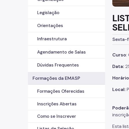
Legislação
LIS
SEL
Orientações
Infraestrutura
Sexta-f
Agendamento de Salas
Curso
:
Dúvidas Frequentes
Data
:
2
Horário
Formações da EMASP
Local:
P
Formações Oferecidas
Inscrições Abertas
Poderão
inscriç
Como se Inscrever
Esta lis
Listas de Seleção