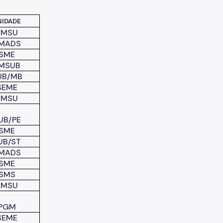
NIDADE
SMSU
MADS
SME
MSUB
UB/MB
SEME
SMSU
UB/PE
SME
UB/ST
MADS
SME
SMS
SMSU
PGM
SEME