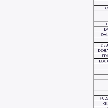
C
D
DAL
DEB
DORA
ED
EDU
FUL
GI