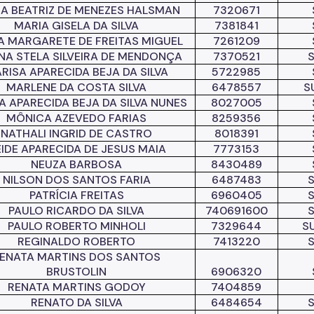
A BEATRIZ DE MENEZES HALSMAN
7320671
MARIA GISELA DA SILVA
7381841
A MARGARETE DE FREITAS MIGUEL
7261209
NA STELA SILVEIRA DE MENDONÇA
7370521
RISA APARECIDA BEJA DA SILVA
5722985
MARLENE DA COSTA SILVA
6478557
S
A APARECIDA BEJA DA SILVA NUNES
8027005
MÔNICA AZEVEDO FARIAS
8259356
NATHALI INGRID DE CASTRO
8018391
IDE APARECIDA DE JESUS MAIA
7773153
NEUZA BARBOSA
8430489
NILSON DOS SANTOS FARIA
6487483
PATRÍCIA FREITAS
6960405
PAULO RICARDO DA SILVA
740691600
PAULO ROBERTO MINHOLI
7329644
S
REGINALDO ROBERTO
7413220
ENATA MARTINS DOS SANTOS
BRUSTOLIN
6906320
RENATA MARTINS GODOY
7404859
RENATO DA SILVA
6484654