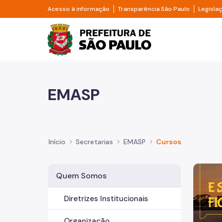
Pular para o Conteúdo principal
Divisor de acesso à informação
Divisor d
Acesso à informação
Transparência São Paulo
Legisla
Prefeitura de São Pa
EMASP
Início
Secretarias
EMASP
Cursos
Imagem 
Quem Somos
Diretrizes Institucionais
Organização