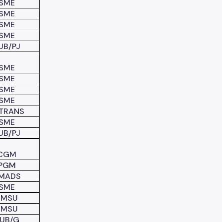
SME
SME
SME
SME
UB/PJ
SME
SME
SME
SME
TRANS
SME
UB/PJ
CGM
PGM
MADS
SME
SMSU
SMSU
UB/G