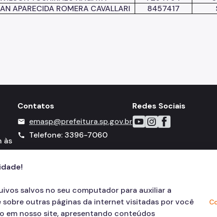
AN APARECIDA ROMERA CAVALLARI
8457417
Contatos
Redes Sociais
Icone do YouTube
Icone do Instagram
Icone do Faceboo
emasp@prefeitura.sp.gov.br
mail
Telefone: 3396-7060
call
h às
cidade!
quivos salvos no seu computador para auxiliar a
 sobre outras páginas da internet visitadas por você
Co
ão em nosso site, apresentando conteúdos