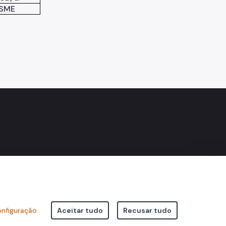
SME
k
nfiguração
Aceitar tudo
Recusar tudo