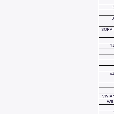
S
SORAI
T
V
VIVI
WIL