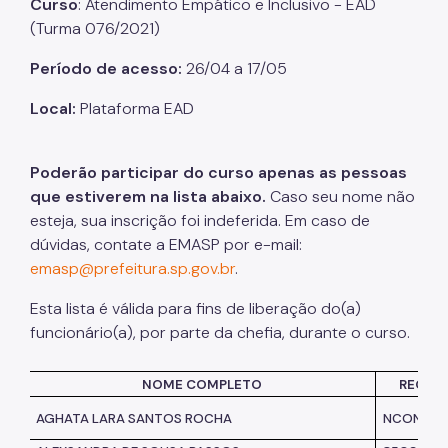
Curso
: Atendimento Empático e Inclusivo - EAD
(Turma 076
/2021
)
Listas de Seleção
Período de acesso:
26/04 a 17/05
Educadores
Local:
Plataforma EAD
Dicas e Orientações
Solicitação de Turmas
Poderão participar do curso apenas as pessoas
Laboratório de Inovação - Lab11
que estiverem na lista abaixo.
Caso seu nome não
esteja, sua inscrição foi indeferida. Em caso de
Notícias
dúvidas, contate a EMASP por e-mail:
emasp@prefeitura.sp.gov.br
.
Colegiado das Escolas de Governo
Esta lista é válida para fins de liberação
do(
a)
funcionário(a), por parte da chefia, durante o curso.
NOME COMPLETO
REGIS
AGHATA LARA SANTOS ROCHA
NCONSTA