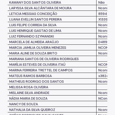
KAWANY DOS SANTOS OLIVEIRA
Não
LARYSSA SILVA ALCÂNTARA DE MOURA
Nconsta
LETICIA MESSIAS CONCEIÇÃO
8594856
LUANA EVELLIN SANTOS PEREIRA
X133988
LUIS FELIPE CORREIA DA SILVA
Nconsta
LUIS HENRIQUE GASTAO DE LIMA
Nconsta
LUIZ FERNANDO SZYMANSKI
Nconsta
MARCELA DE ALMEIDA ARAÚJO
D489432
MARCIA JAMILIA OLIVEIRA MENEZES
NCONSTA
MARIA ALINE DE SOUZA BRITO
Nconsta
MARIANA SANTOS DE OLIVEIRA
RODRIGUES
MARÍLIA ESTEVES DE OLIVEIRA ITAÚ
NCONSTA
MARINA FERREIRA TRETTEL DE CAMPOS
Nconsta
MATEUS RAMOS BARBOSA
x382448
MATHEUS RODRIGO DOS SANTOS
Nconsta
MELISSA ROSA OLIVEIRA
MISLAINE SILVA ANDRADE
Nconsta
NÁDIA MARIA DE SOUZA
NConsta
NANCY DE SOUZA
NATHALIA DA SILVA QUEIROZ
Nconsta