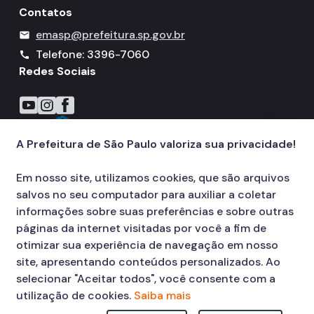
Contatos
emasp@prefeitura.sp.gov.br
mail
Telefone: 3396-7060
call
Redes Sociais
Icone do YouTube
Icone do Instagram
Icone do Facebook
A Prefeitura de São Paulo valoriza sua privacidade!
Em nosso site, utilizamos cookies, que são arquivos
salvos no seu computador para auxiliar a coletar
informações sobre suas preferências e sobre outras
páginas da internet visitadas por você a fim de
otimizar sua experiência de navegação em nosso
site, apresentando conteúdos personalizados. Ao
selecionar "Aceitar todos", você consente com a
utilização de cookies.
Saiba mais