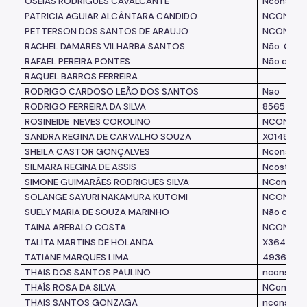
OSÉIAS RODRIGUES CAVALCANTE
Nconsta
PATRICIA AGUIAR ALCÂNTARA CANDIDO
NCONSTA
PETTERSON DOS SANTOS DE ARAUJO
NCONSTA
RACHEL DAMARES VILHARBA SANTOS
Não
Cons
RAFAEL PEREIRA PONTES
Não cons
RAQUEL BARROS FERREIRA
RODRIGO CARDOSO LEÃO DOS SANTOS
Nao
RODRIGO FERREIRA DA SILVA
8565783
ROSINEIDE
NEVES COROLINO
NCONSTA
SANDRA REGINA DE CARVALHO SOUZA
X014827
SHEILA CASTOR GONÇALVES
Nconsta
SILMARA REGINA DE ASSIS
Ncosta
SIMONE GUIMARÃES RODRIGUES SILVA
NConsta
SOLANGE SAYURI NAKAMURA KUTOMI
NCONSTA
SUELY MARIA DE SOUZA MARINHO
Não cons
TAINA AREBALO COSTA
NCONSTA
TALITA MARTINS DE HOLANDA
X364805
TATIANE MARQUES LIMA
49361157
THAIS DOS
SANTOS PAULINO
nconsta
THAÍS ROSA DA SILVA
NConsta
THAIS SANTOS GONZAGA
nconsta