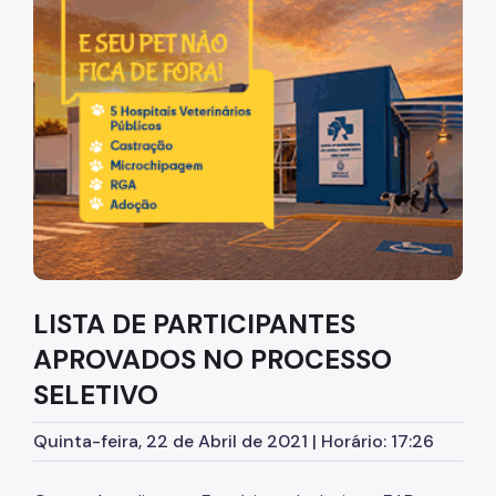
Diretrizes Institucionais
Organização
Legislação
Orientações
Infraestrutura
Agendamento de Salas
LISTA DE PARTICIPANTES
Dúvidas Frequentes
APROVADOS NO PROCESSO
Formações da EMASP
SELETIVO
Formações Oferecidas
Quinta-feira, 22 de Abril de 2021 | Horário: 17:26
Inscrições Abertas
Como se Inscrever