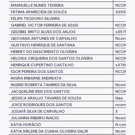
EMANUELLE NUNES TEIXEIRA
NCONSTA
FÁTIMA APARECIDA DE SOUZA
X393825
FELIPE TEODORO SILVEIRA
GABRIEL VICTOR FERREIRA DE ASSIS
NCONSTA
GEIZIBEL BRITO ALVES DOS ANJOS
x357574
GEOVANA ANTUNES DE CARVALHO
Nconsta
GUSTAVO HENRIQUE DE SANTANA
NCONSTA
HEBERT DO NASCIMENTO OLIVEIRA
NCONSTA
HELOISA CIRQUEIRA DOS SANTOS OLIVEIRA
NCONSTA
HENRIQUE CUPERTINO CASTILHO
x376963
IGOR PEREIRA DOS SANTOS
NCONSTA
INGRA IRIBARNE ANDREATA
INGRID ROBERTA TAMIRES DA SILVA
Nconsta
JACQUELINE REIS DOS SANTOS
NCONSTA
JESSICA ARAUJO TAVARES DE SOUZA
Nao
JOICE RODRIGUES DOS SANTOS
nconsta
JOSAFÁ SILVA DE CARVALHO
X
JULIANNA RIBEIRO INACIO
Nconsta
KÁTIA HORÁCIO
N consta
KÁTIA SIRLENE DA CUNHA OLIVEIRA DALRI
Nconta