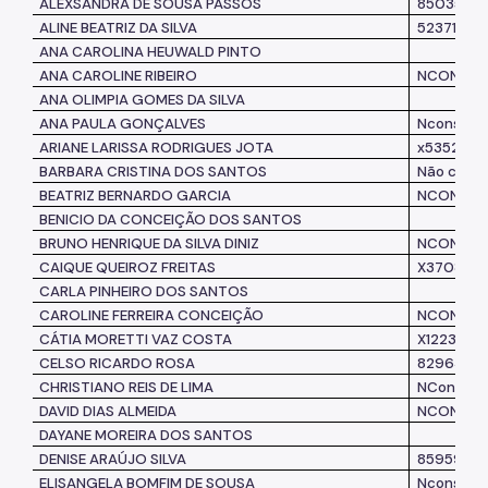
ALEXSANDRA DE SOUSA PASSOS
8503516
ALINE BEATRIZ DA SILVA
52371167
ANA CAROLINA HEUWALD PINTO
ANA CAROLINE RIBEIRO
NCONSTA
ANA OLIMPIA GOMES DA SILVA
ANA PAULA GONÇALVES
Nconsta
ARIANE LARISSA RODRIGUES JOTA
x535276
BARBARA CRISTINA DOS SANTOS
Não cons
BEATRIZ BERNARDO GARCIA
NCONSTA
BENICIO DA CONCEIÇÃO DOS SANTOS
BRUNO HENRIQUE DA SILVA DINIZ
NCONSTA
CAIQUE QUEIROZ FREITAS
X370895
CARLA PINHEIRO DOS SANTOS
CAROLINE FERREIRA CONCEIÇÃO
NCONSTA
CÁTIA MORETTI VAZ COSTA
X122315
CELSO RICARDO ROSA
8296332
CHRISTIANO REIS DE LIMA
NConsta
DAVID DIAS ALMEIDA
NCONSTA
DAYANE MOREIRA DOS SANTOS
DENISE ARAÚJO SILVA
8595925
ELISANGELA BOMFIM DE SOUSA
Nconsta