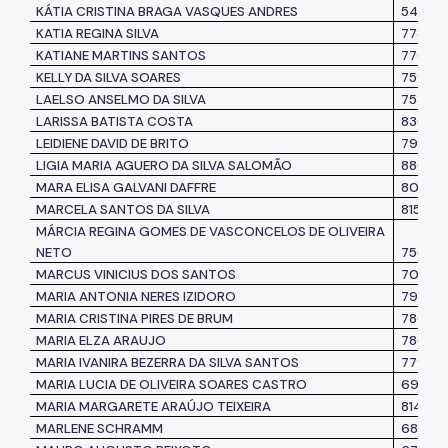
KÁTIA CRISTINA BRAGA VASQUES
ANDRES
54993
KATIA REGINA SILVA
77858
KATIANE MARTINS SANTOS
77677
KELLY DA SILVA SOARES
759512
LAELSO ANSELMO DA SILVA
753313
LARISSA BATISTA COSTA
836717
LEIDIENE DAVID DE BRITO
79777
LIGIA MARIA AGUERO DA SILVA SALOMÃO
8867151
MARA ELISA GALVANI DAFFRE
80022
MARCELA SANTOS DA SILVA
815413
MÁRCIA REGINA GOMES DE VASCONCELOS DE OLIVEIRA
NETO
75622
MARCUS VINICIUS DOS SANTOS
70882
MARIA ANTONIA NERES IZIDORO
793752
MARIA CRISTINA PIRES DE BRUM
78662
MARIA ELZA ARAUJO
786127
MARIA IVANIRA BEZERRA DA SILVA SANTOS
779373
MARIA LUCIA DE OLIVEIRA SOARES CASTRO
69867
MARIA MARGARETE ARAÚJO TEIXEIRA
814548
MARLENE SCHRAMM
6831711