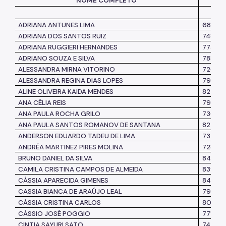
NOME COMPLETO
REG
ADRIANA ANTUNES LIMA
680187
ADRIANA DOS
SANTOS RUIZ
74866
ADRIANA RUGGIERI HERNANDES
77336
ADRIANO SOUZA E SILVA
78856
ALESSANDRA MIRNA VITORINO
72680
ALESSANDRA REGINA DIAS LOPES
79561
ALINE OLIVEIRA KAIDA MENDES
82421
ANA CÉLIA REIS
798652
ANA PAULA ROCHA GRILO
73006
ANA PAULA SANTOS ROMANOV DE SANTANA
82472
ANDERSON EDUARDO TADEU DE LIMA
73785
ANDRÉA MARTINEZ PIRES MOLINA
72854
BRUNO DANIEL DA SILVA
84015
CAMILA CRISTINA CAMPOS DE ALMEIDA
83992
CÁSSIA APARECIDA GIMENES
84846
CASSIA BIANCA DE ARAÚJO LEAL
79850
CÁSSIA CRISTINA CARLOS
80688
CÁSSIO JOSÉ POGGIO
771514
CINTIA SAYURI SATO
74403