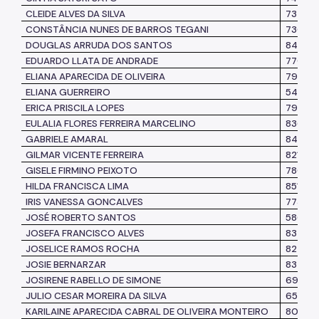
CLEIDE ALVES DA SILVA
73200
CONSTÂNCIA NUNES DE BARROS TEGANI
73033
DOUGLAS ARRUDA DOS SANTOS
846911
EDUARDO LLATA DE ANDRADE
77096
ELIANA APARECIDA DE OLIVEIRA
79472
ELIANA GUERREIRO
54916
ERICA PRISCILA LOPES
79916
EULALIA FLORES FERREIRA MARCELINO
83670
GABRIELE AMARAL
84453
GILMAR VICENTE FERREIRA
821832
GISELE FIRMINO PEIXOTO
780197
HILDA FRANCISCA LIMA
851278
IRIS VANESSA GONCALVES
77394
JOSÉ ROBERTO SANTOS
58687
JOSEFA FRANCISCO ALVES
83724
JOSELICE RAMOS ROCHA
82750
JOSIE BERNARZAR
83741
JOSIRENE RABELLO DE SIMONE
69142
JULIO CESAR MOREIRA DA SILVA
65844
KARILAINE APARECIDA CABRAL DE OLIVEIRA MONTEIRO
806791