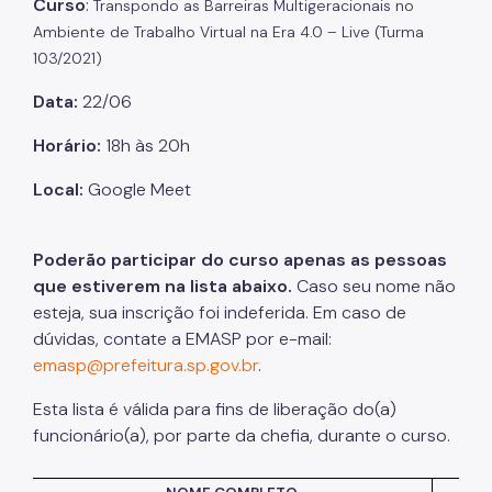
Curso
:
Transpondo as Barreiras
Multigeracionais
no
Ambiente de Trabalho Virtual na Era 4.0 – Live
(Turma
Listas de Seleção
103/2021)
Educadores
Data:
22/06
Dicas e Orientações
Horário:
18h às 20h
Solicitação de Turmas
Local:
Google
Meet
Laboratório de Inovação - Lab11
Notícias
Poderão participar do curso apenas as pessoas
que estiverem na lista abaixo.
Caso seu nome não
Colegiado das Escolas de Governo
esteja, sua inscrição foi indeferida. Em caso de
dúvidas, contate a EMASP por e-mail:
emasp@prefeitura.sp.gov.br
.
Esta lista é válida para fins de liberação
do(
a)
funcionário(a), por parte da chefia, durante o curso.