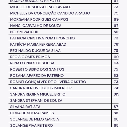
MAURO AUGUSTO PEIXOTO
67486
MICHELE DE SOUZA BRAZ TAVARES
73778
MICHELLY DA CONCEIÇÃO CANDIDO ARAUJO
795341
MORGANA RODRIGUES CAMPOS
69329
NANCI CARVALHO DE SOUZA
674.38
NELY MIWA ISHII
811008
PATRICIA CRISTINA POIATI PONCHIO
73735
PATRÍCIA MARIA FERREIRA ABAD
781638
REGINALDO DUQUE DA SILVA
75327
REGIS GOMES PRIMOS
69873
RENATO PIRES DE SOUSA
64829
ROBERTO BISPO DOS SANTOS
75469
ROSANA APARECIDA PATERNO
83579
ROSINEI GONÇALVES DE OLIVEIRA CASTRO
73397
SANDRA BENTIVOGLIO ZIMBERGER
749015
SANDRA REGINA MIGUEL BRITO
8191361
SANDRA STEPHANI DE SOUZA
SILVANA BATISTA
87976
SILVIA DE SOUZA RAMOS
881601
SOLANGE DE MELO GARCIA
68066
SOLANGE PIVA FEITEIRO
685485