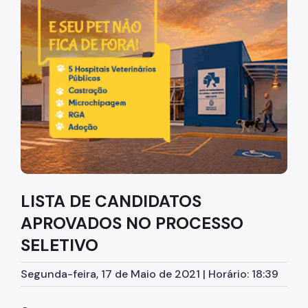
Diretrizes Institucionais
Organização
Legislação
Orientações
Infraestrutura
Agendamento de Salas
LISTA DE CANDIDATOS
Dúvidas Frequentes
APROVADOS NO PROCESSO
Formações da EMASP
SELETIVO
Formações Oferecidas
Segunda-feira, 17 de Maio de 2021 | Horário: 18:39
Inscrições Abertas
Como se Inscrever