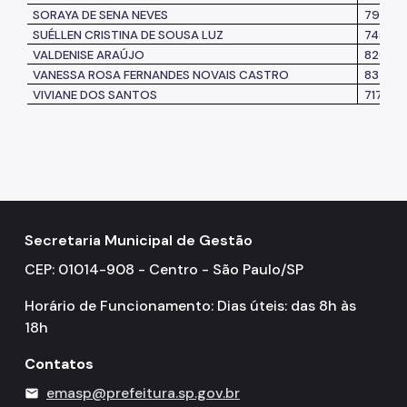
SORAYA DE SENA NEVES
79589
SUÉLLEN CRISTINA DE SOUSA LUZ
74563
VALDENISE ARAÚJO
82079
VANESSA ROSA FERNANDES NOVAIS CASTRO
83704
VIVIANE DOS SANTOS
71760
Secretaria Municipal de Gestão
CEP: 01014-908 - Centro - São Paulo/SP
Horário de Funcionamento: Dias úteis: das 8h às
18h
Contatos
emasp@prefeitura.sp.gov.br
mail