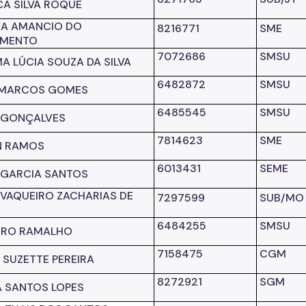
CA SILVA ROQUE
IA AMANCIO DO
8216771
SME
IMENTO
7072686
SMSU
A LÚCIA SOUZA DA SILVA
6482872
SMSU
 MARCOS GOMES
6485545
SMSU
 GONÇALVES
7814623
SME
N RAMOS
6013431
SEME
 GARCIA SANTOS
 VAQUEIRO ZACHARIAS DE
7297599
SUB/MO
A
6484255
SMSU
DRO RAMALHO
7158475
CGM
 SUZETTE PEREIRA
8272921
SGM
 SANTOS LOPES