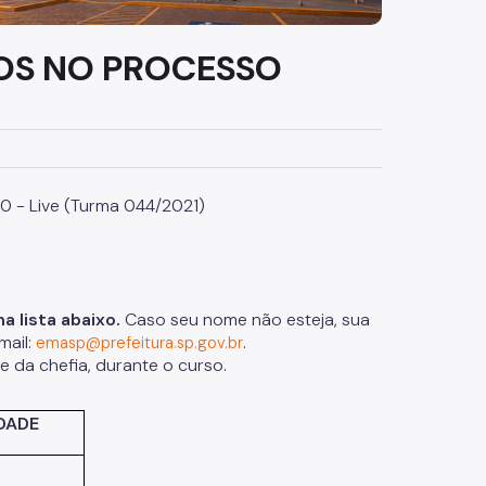
OS NO PROCESSO
0 - Live (Turma 044/2021)
 lista abaixo.
Caso seu nome não esteja, sua
mail:
.
emasp@prefeitura.sp.gov.br
te da chefia, durante o curso.
DADE