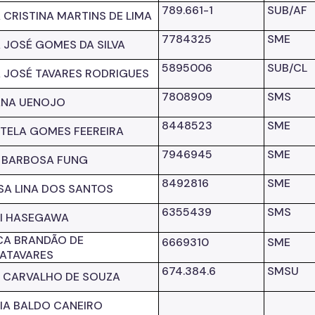
789.661-1
SUB/AF
 CRISTINA MARTINS DE LIMA
7784325
SME
 JOSÉ GOMES DA SILVA
5895006
SUB/CL
 JOSÉ TAVARES RODRIGUES
7808909
SMS
ANA UENOJO
8448523
SME
TELA GOMES FEEREIRA
7946945
SME
 BARBOSA FUNG
8492816
SME
SA LINA DOS SANTOS
6355439
SMS
KI HASEGAWA
CA BRANDÃO DE
6669310
SME
ATAVARES
674.384.6
SMSU
 CARVALHO DE SOUZA
IA BALDO
CANEIRO