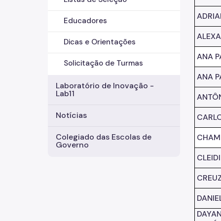
ADRIA
Educadores
ALEXA
Dicas e Orientações
ANA P
Solicitação de Turmas
ANA P
Laboratório de Inovação -
Lab11
ANTÔN
Notícias
CARLO
Colegiado das Escolas de
CHAMI
Governo
CLEID
CREUZ
DANIE
DAYAN