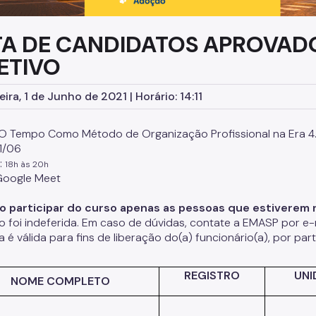
TA DE CANDIDATOS APROVAD
ETIVO
ira, 1 de Junho de 2021 | Horário: 14:11
 O Tempo Como Método de Organização Profissional na Era 4.
1/06
:
18h às 20h
oogle
Meet
 participar do curso apenas as pessoas que estiverem na
ão foi indeferida. Em caso de dúvidas, contate a EMASP por e-
ta é válida para fins de liberação
do(
a) funcionário(a), por par
REGISTRO
UNI
NOME COMPLETO