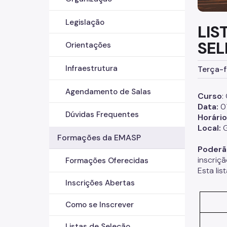
Legislação
LIS
SEL
Orientações
Infraestrutura
Terça-fe
Agendamento de Salas
Curso
:
Data:
0
Dúvidas Frequentes
Horário
Local:
G
Formações da EMASP
Poderão
inscriç
Formações Oferecidas
Esta lis
Inscrições Abertas
Como se Inscrever
Listas de Seleção