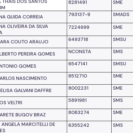
 THAIS DOS
SANTOS
8281491
SME
IM
793137-9
SMADS
NA GUIDA CORREIA
NA OLIVEIRA DA SILVA
7224699
SME
A
6493718
SMSU
MARA COUTO ARAUJO
NCONSTA
SMS
ALBERTO PEREIRA GOMES
6547141
SMSU
ANTONIO GOMES
8512710
SME
CARLOS NASCIMENTO
8002231
SME
ELISA GALVANI DAFFRE
5891981
SMS
S VELTRI
8083274
SME
ARETE BUGOV BRAZ
 ANGELA MARCITELLI DE
6355242
SMS
ES