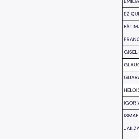
EMILI
EZIQU
FÁTIM
FRANC
GISEL
GLAUC
GUARA
HELOI
IGOR
ISMAE
JAILZ