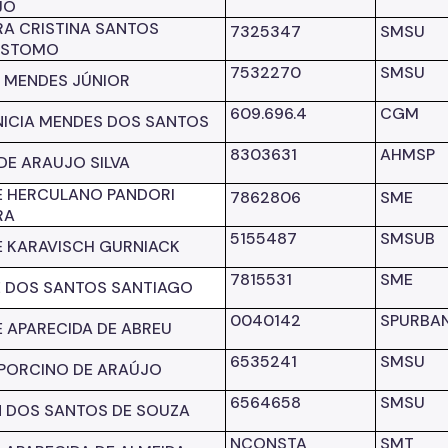
JO
A CRISTINA SANTOS
7325347
SMSU
OSTOMO
7532270
SMSU
 MENDES JÚNIOR
609.696.4
CGM
ICIA MENDES DOS SANTOS
8303631
AHMSP
DE ARAUJO SILVA
E HERCULANO PANDORI
7862806
SME
RA
5155487
SMSUB
E KARAVISCH GURNIACK
7815531
SME
E DOS SANTOS SANTIAGO
0040142
SPURBA
E APARECIDA DE ABREU
6535241
SMSU
 PORCINO DE ARAÚJO
6564658
SMSU
 DOS SANTOS DE SOUZA
NCONSTA
SMT