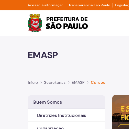
Pular para o Conteúdo principal
Divisor de acesso à informação
Divisor d
Acesso à informação
Transparência São Paulo
Legisla
Prefeitura de São Pa
EMASP
Início
Secretarias
EMASP
Cursos
Imagem 
Quem Somos
Diretrizes Institucionais
Organização