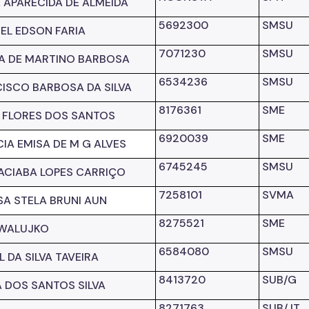
A APARECIDA DE ALMEIDA
5692300
SMSU
IEL EDSON FARIA
7071230
SMSU
A DE MARTINO BARBOSA
6534236
SMSU
ISCO BARBOSA DA SILVA
8176361
SME
I FLORES DOS SANTOS
6920039
SME
IA EMISA DE M G ALVES
6745245
SMSU
CIABA LOPES CARRIÇO
7258101
SVMA
SA STELA BRUNI
AUN
8275521
SME
 WALUJKO
6584080
SMSU
L DA SILVA TAVEIRA
8413720
SUB/G
A DOS SANTOS SILVA
8271763
SUB/JT