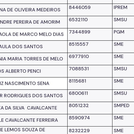
8446059
IPREM
NA DE OLIVEIRA MEDEIROS
6532110
SMSU
NDRE PEREIRA DE AMORIM
7344899
PGM
AOLA DE MARCO MELO
DIAS
8515557
SME
AULA DOS SANTOS
6977910
SME
IA MARIA TORRES DE MELO
7088531
SMSU
S ALBERTO PENCI
8115681
SME
Z NASCIMENTO SENA
6800611
SMSU
IR RODRIGUES DOS SANTOS
8051232
SMPED
A DA SILVA
CAVALCANTE
8590974
SME
LE CAVALCANTE FERREIRA
E LEMOS SOUZA DE
8232229
SME