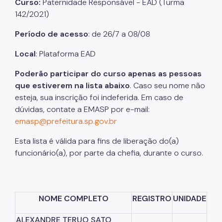
Curso:
Paternidade Responsável - EAD (Turma
142/2021)
Listas de Seleção
Período de acesso
:
de
26/7 a 08/08
Educadores
Local
:
Plataforma EAD
Dicas e Orientações
Poderão participar do curso apenas as pessoas
Solicitação de Turmas
que estiverem na lista abaixo
. Caso seu nome não
Laboratório de Inovação - Lab11
esteja, sua inscrição foi indeferida. Em caso de
dúvidas, contate a EMASP por e-mail:
Notícias
emasp@prefeitura.sp.gov.br
Colegiado das Escolas de Governo
Esta lista é válida para fins de liberação do(a)
funcionário(a), por parte da chefia, durante o curso.
NOME COMPLETO
REGISTRO
UNIDADE
ALEXANDRE TERUO SATO