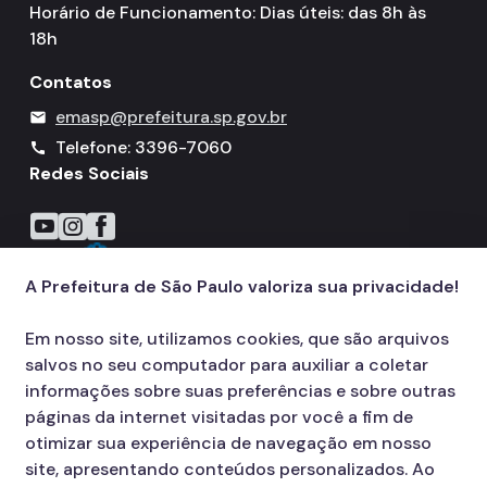
Horário de Funcionamento: Dias úteis: das 8h às
18h
Contatos
emasp@prefeitura.sp.gov.br
mail
Telefone: 3396-7060
call
Redes Sociais
Icone do YouTube
Icone do Instagram
Icone do Facebook
A Prefeitura de São Paulo valoriza sua privacidade!
Em nosso site, utilizamos cookies, que são arquivos
salvos no seu computador para auxiliar a coletar
informações sobre suas preferências e sobre outras
páginas da internet visitadas por você a fim de
otimizar sua experiência de navegação em nosso
site, apresentando conteúdos personalizados. Ao