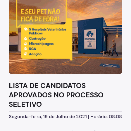
Diretrizes Institucionais
Organização
Legislação
Orientações
Infraestrutura
Agendamento de Salas
LISTA DE CANDIDATOS
Dúvidas Frequentes
APROVADOS NO PROCESSO
Formações da EMASP
SELETIVO
Formações Oferecidas
Segunda-feira, 19 de Julho de 2021 | Horário: 08:08
Inscrições Abertas
Como se Inscrever