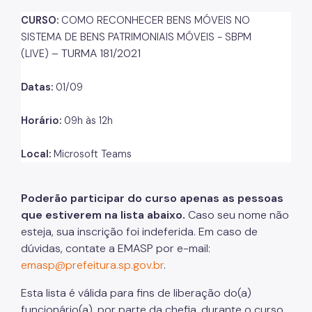
CURSO:
COMO RECONHECER BENS MÓVEIS NO
Listas de Seleção
SISTEMA DE BENS PATRIMONIAIS MÓVEIS - SBPM
– TURMA 181/2021
Educadores
(LIVE)
Dicas e Orientações
Datas:
01/09
Solicitação de Turmas
Horário:
09h às 12h
Laboratório de Inovação - Lab11
Local:
Microsoft
Teams
Notícias
Colegiado das Escolas de Governo
Poderão participar do curso apenas as pessoas
que estiverem na lista abaixo.
Caso seu nome não
esteja, sua inscrição foi indeferida. Em caso de
dúvidas, contate a EMASP por e-mail:
emasp@prefeitura.sp.gov.br
.
Esta lista é válida para fins de liberação
do(
a)
funcionário(a), por parte da chefia, durante o curso.