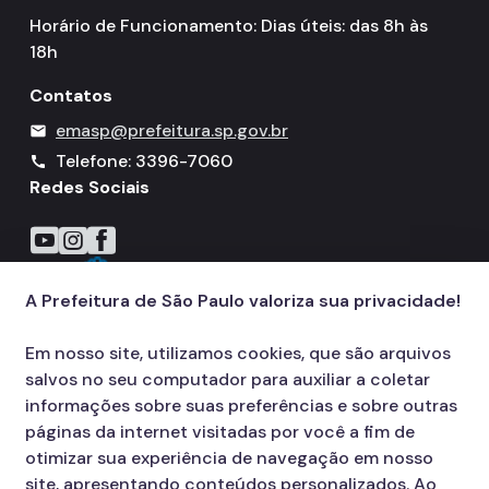
Horário de Funcionamento: Dias úteis: das 8h às
18h
Contatos
emasp@prefeitura.sp.gov.br
mail
Telefone: 3396-7060
call
Redes Sociais
Icone do YouTube
Icone do Instagram
Icone do Facebook
A Prefeitura de São Paulo valoriza sua privacidade!
Em nosso site, utilizamos cookies, que são arquivos
salvos no seu computador para auxiliar a coletar
informações sobre suas preferências e sobre outras
páginas da internet visitadas por você a fim de
otimizar sua experiência de navegação em nosso
site, apresentando conteúdos personalizados. Ao