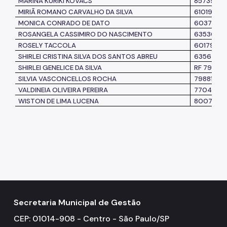
MARINA KURIKI KOVACS
8573972
MIRIÃ ROMANO CARVALHO DA SILVA
6101950
MONICA CONRADO DE DATO
6037992
ROSANGELA CASSIMIRO DO NASCIMENTO
6353053
ROSELY TACCOLA
6017924
SHIRLEI CRISTINA SILVA DOS SANTOS ABREU
6356273
SHIRLEI GENELICE DA SILVA
RF 794.4
SILVIA VASCONCELLOS ROCHA
7988117.1
VALDINEIA OLIVEIRA PEREIRA
7704020
WISTON DE LIMA LUCENA
8007292
Secretaria Municipal de Gestão
CEP: 01014-908 - Centro - São Paulo/SP