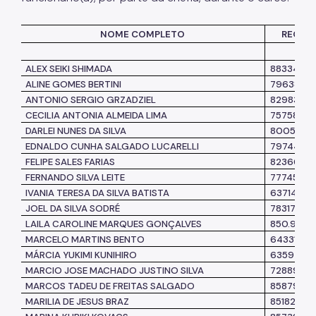
NOME COMPLETO
REGIS
ALEX SEIKI SHIMADA
8833451
ALINE GOMES BERTINI
7963840
ANTONIO SERGIO GRZADZIEL
8298394
CECILIA ANTONIA ALMEIDA LIMA
757580-7
DARLEI NUNES DA SILVA
8005761
EDNALDO CUNHA SALGADO LUCARELLI
7974418
FELIPE SALES FARIAS
8236674
FERNANDO SILVA LEITE
7774567
IVANIA TERESA DA SILVA BATISTA
6371477
JOEL DA SILVA SODRÉ
7831749
LAILA CAROLINE MARQUES GONÇALVES
850.933.6
MARCELO MARTINS BENTO
6433162
MÁRCIA YUKIMI KUNIHIRO
6359256
MARCIO JOSE MACHADO JUSTINO SILVA
7288905
MARCOS TADEU DE FREITAS SALGADO
8587906
MARILIA DE JESUS BRAZ
8518220