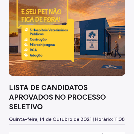
Diretrizes Institucionais
Organização
Legislação
Orientações
Infraestrutura
Agendamento de Salas
LISTA DE CANDIDATOS
Dúvidas Frequentes
APROVADOS NO PROCESSO
Formações da EMASP
SELETIVO
Formações Oferecidas
Quinta-feira, 14 de Outubro de 2021 | Horário: 11:08
Inscrições Abertas
Como se Inscrever