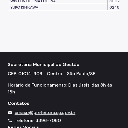
WISTON DE LIMA LUCENA
800729-
YUKO ISHIKAWA
624656-
Secretaria Municipal de Gestão
CEP: 01014-908 - Centro - São Paulo/SP
Horário de Funcionamento: Dias úteis: das 8h às
18h
Contatos
emasp@prefeitura.sp.gov.br
mail
Telefone: 3396-7060
call
Redes Sociais