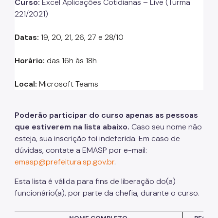
Curso:
Excel Aplicações Cotidianas – Live (Turma
221/2021)
Listas de Seleção
Datas:
19, 20, 21, 26, 27 e 28/10
Educadores
Dicas e Orientações
Horário:
das 16h às 18h
Solicitação de Turmas
Local:
Microsoft
Teams
Laboratório de Inovação - Lab11
Notícias
Poderão participar do curso apenas as pessoas
que estiverem na lista abaixo.
Caso seu nome não
Colegiado das Escolas de Governo
esteja, sua inscrição foi indeferida. Em caso de
dúvidas, contate a EMASP por e-mail:
emasp@prefeitura.sp.gov.br
.
Esta lista é válida para fins de liberação
do(
a)
funcionário(a), por parte da chefia, durante o
curso
.