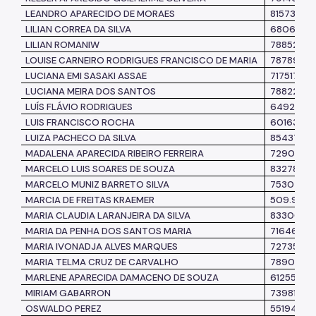
LEANDRO APARECIDO DE MORAES
8157367
LILIAN CORREA DA SILVA
6806899
LILIAN ROMANIW
7885211
LOUISE CARNEIRO RODRIGUES FRANCISCO DE MARIA
7878923
LUCIANA EMI SASAKI ASSAE
7175175
LUCIANA MEIRA DOS SANTOS
7882254
LUÍS FLÁVIO RODRIGUES
649247
LUIS FRANCISCO ROCHA
6016359
LUIZA PACHECO DA SILVA
8543712
MADALENA APARECIDA RIBEIRO FERREIRA
7290331
MARCELO LUIS SOARES DE SOUZA
8327882-
MARCELO MUNIZ BARRETO SILVA
7530471
MARCIA DE FREITAS KRAEMER
509.911.1
MARIA CLAUDIA LARANJEIRA DA SILVA
8330069
MARIA DA PENHA DOS
SANTOS MARIA
7164688
MARIA IVONADJA ALVES MARQUES
7273517
MARIA TELMA CRUZ DE CARVALHO
7890338
MARLENE APARECIDA DAMACENO DE SOUZA
6125565
MIRIAM GABARRON
7398131
OSWALDO PEREZ
5519462