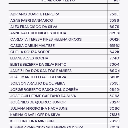
NOME COMPLETO
REGIS
ADRIANO DUARTE FERREIRA
7533977
AGNE FABRI SANMARCO
8596069
ALEX FRANCISCO DA SILVA
6979629
ANNE KATE RODRIGUES ROCHA
8293830
CARLOTA TERESA PIRES HELENA GROSSI
6012604
CASSIA CARLIN MALTESE
6186343
CHEILA SOUZA SODRE
6421971
ELIANE ALVES ROCHA
7740921
ELIETE BEZERRA DA SILVA PINTO
7304854
JANE ZILDA DOS SANTOS RAMIRES
690448 3
JOÃO MARCELO GALEGO SILVA
6805183
JOILSON ARAUJO DE OLIVEIRA
7538723
JORGE ROBERTO PASCHOAL CORRÊA
5845068
JOSE GUILHERME CAETANO DA SILVA
8063800
JOSÉ NILO DE QUEIROZ JUNIOR
7324529
JULIANA HIROKO IHA NACAJUNE
8060908
KARINA GAVRILOFF DA SILVA
7813635
KELLI CRISTINA MINGUINI
7323620
KLEBER APARECIDO GUILHERME OLIVEIRA
7914661