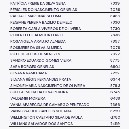
PATRÍCIA FREIRE DA SILVA SENA
7339798
PÉRICLES DO NASCIMENTO ORNELAS
7089601
RAPHAEL MARTINASSO LIMA
8483841
REGIANE PEREIRA BAZILIO DE MELO
7330308
ROBERTA CARLA VIVEIROS DE OLIVEIRA
7730195
ROBERTO DE ALMEIDA FERRO
7836058
ROSANGELA ARAUJO ALMEIDA
7897928
ROSIMEIRE DA SILVA ALMEIDA
7079010
RUTE DE JESUS DE MENEZES
7922422
SANDRO EDUARDO GOMES VIEIRA
8773017
SARA BORGES ORNELAS
6804870
SILVANA KAMEHAMA
7222793
SILVANA RÉGIS FERNANDES PRATA
6344780
SIMONE MARIA NASCIMENTO DE OLIVEIRA
878.307.1
SUELI ALMEIDA DA SILVA PEREIRA
6745270
VALDEMIR MOREIRA
6488820
VÂNIA APARECIDA DE CAMARGO PENTEADO
7366337
VANNESSA DOS SANTOS SOLAIRA
822901-5
WELLINGTON CAETANO SILVA DE PAULA
d780658
WILLIANS SALVADOR DOS SANTOS
7411961