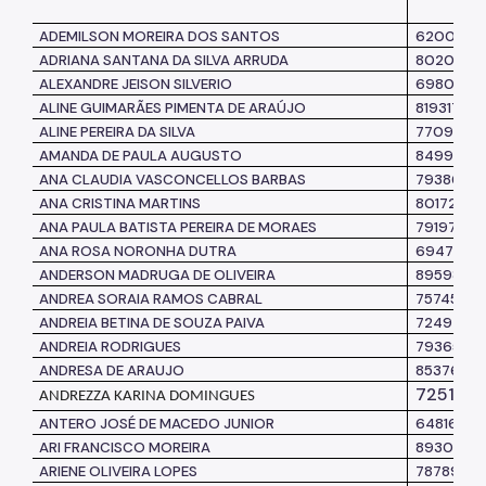
ADEMILSON MOREIRA DOS SANTOS
6200265
ADRIANA SANTANA DA SILVA ARRUDA
8020817
ALEXANDRE JEISON SILVERIO
6980121
ALINE GUIMARÃES PIMENTA DE ARAÚJO
8193177
ALINE PEREIRA DA SILVA
7709021
AMANDA DE PAULA AUGUSTO
8499721
ANA CLAUDIA VASCONCELLOS BARBAS
7938624
ANA CRISTINA MARTINS
8017271
ANA PAULA BATISTA PEREIRA DE MORAES
7919735
ANA ROSA NORONHA DUTRA
6947735
ANDERSON MADRUGA DE OLIVEIRA
8959897
ANDREA SORAIA RAMOS CABRAL
7574541
ANDREIA BETINA DE SOUZA PAIVA
7249748
ANDREIA RODRIGUES
7936524
ANDRESA DE ARAUJO
8537640
7251211
ANDREZZA KARINA DOMINGUES
ANTERO JOSÉ DE MACEDO JUNIOR
6481663
ARI FRANCISCO MOREIRA
8930368
ARIENE OLIVEIRA LOPES
7878931