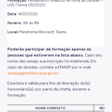
Formação:
Pensamento Analítico na Toma de Decisão –
LIVE (Turma 012/2023)
Listas de Seleção
Data
:
14/02/2023
Educadores
Horário
:
16h às 18h
Dicas e Orientações
Local:
Plataforma Microsoft
Teams
Solicitação de Turmas
Laboratório de Inovação - Lab11
Poderão participar da formação apenas as
pessoas que estiverem na lista abaixo.
Caso seu
Notícias
nome não esteja, sua inscrição foi indeferida. Em
caso de dúvidas, contate a EMASP por e-mail:
Colegiado das Escolas de Governo
emasp@prefeitura.sp.gov.br
.
Esta lista é válida para fins de liberação
do(
a)
funcionário(a), por parte da chefia, durante a
formação.
NOME COMPLETO
REGIS