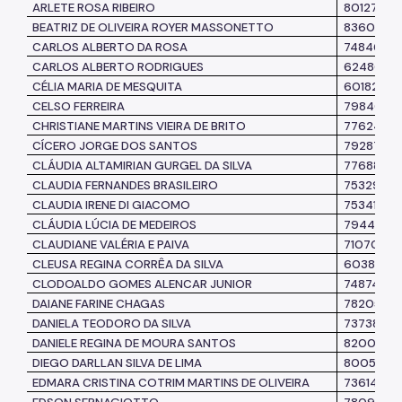
ARLETE ROSA RIBEIRO
8012741
BEATRIZ DE OLIVEIRA ROYER MASSONETTO
8360251
CARLOS ALBERTO DA ROSA
7484691
CARLOS ALBERTO RODRIGUES
6248667
CÉLIA MARIA DE MESQUITA
6018271
CELSO FERREIRA
7984049
CHRISTIANE MARTINS VIEIRA DE BRITO
7762429
CÍCERO JORGE DOS SANTOS
7928742
CLÁUDIA ALTAMIRIAN GURGEL DA SILVA
7768885
CLAUDIA FERNANDES BRASILEIRO
7532938
CLAUDIA IRENE DI GIACOMO
7534183
CLÁUDIA LÚCIA DE MEDEIROS
7944870
CLAUDIANE VALÉRIA E PAIVA
7107099
CLEUSA REGINA CORRÊA DA SILVA
6038638
CLODOALDO GOMES ALENCAR JUNIOR
7487487
DAIANE FARINE CHAGAS
7820593
DANIELA TEODORO DA SILVA
7373872
DANIELE REGINA DE MOURA SANTOS
8200173
DIEGO DARLLAN SILVA DE LIMA
8005231
EDMARA CRISTINA COTRIM MARTINS DE OLIVEIRA
7361408