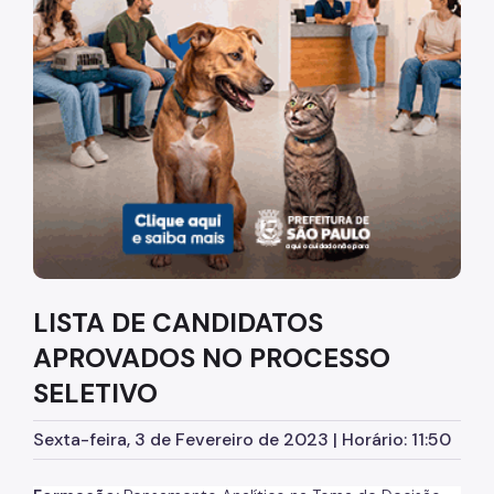
Diretrizes Institucionais
Organização
Legislação
Orientações
Infraestrutura
Agendamento de Salas
LISTA DE CANDIDATOS
Dúvidas Frequentes
APROVADOS NO PROCESSO
Formações da EMASP
SELETIVO
Formações Oferecidas
Sexta-feira, 3 de Fevereiro de 2023 | Horário: 11:50
Inscrições Abertas
Como se Inscrever