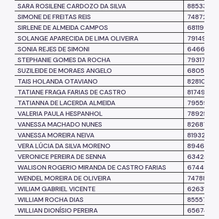
SARA ROSILENE CARDOZO DA SILVA
8853347
SIMONE DE FREITAS REIS
7487231
SIRLENE DE ALMEIDA CAMPOS
6811990
SOLANGE APARECIDA DE LIMA OLIVEIRA
7914911
SONIA REJES DE SIMONI
6466435
STEPHANIE GOMES DA ROCHA
7931743
SUZILEIDE DE MORAES ANGELO
6805884
TAIS HOLANDA OTAVIANO
8281076
TATIANE FRAGA FARIAS DE CASTRO
8174962
TATIANNA DE LACERDA ALMEIDA
7955901
VALERIA PAULA HESPANHOL
7892551
VANESSA MACHADO NUNES
8268711
VANESSA MOREIRA NEIVA
8193258
VERA LÚCIA DA SILVA MORENO
8946018
VERONICE PEREIRA DE SENNA
6342523
WALISON ROGERIO MIRANDA DE CASTRO FARIAS
6744877
WENDEL MOREIRA DE OLIVEIRA
7478895
WILIAM GABRIEL VICENTE
6263178
WILLIAM ROCHA DIAS
8555761
WILLIAN DIONÍSIO PEREIRA
6567428