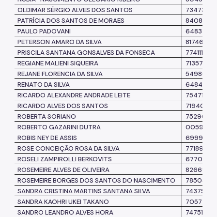
OLDIMAR SÉRGIO ALVES DOS SANTOS
7347324
PATRÍCIA DOS SANTOS DE MORAES
8408718
PAULO PADOVANI
6483763
PETERSON AMARO DA SILVA
8174695
PRISCILA SANTANA GONSALVES DA FONSECA
7741111
REGIANE MALIENI SIQUEIRA
7135785
REJANE FLORENCIA DA SILVA
5498082
RENATO DA SILVA
6484654
RICARDO ALEXANDRE ANDRADE LEITE
7547188
RICARDO ALVES DOS SANTOS
7194099
ROBERTA SORIANO
7529031
ROBERTO GAZARINI DUTRA
0059943
ROBIS NEY DE ASSIS
6999522
ROSE CONCEIÇÃO ROSA DA SILVA
7718926
ROSELI ZAMPIROLLI BERKOVITS
6770011
ROSEMEIRE ALVES DE OLIVEIRA
8266921
ROSEMEIRE BORGES DOS SANTOS DO NASCIMENTO
7850352
SANDRA CRISTINA MARTINS SANTANA SILVA
7437595
SANDRA KAOHRI UKEI TAKANO
7057776
SANDRO LEANDRO ALVES HORA
7475110