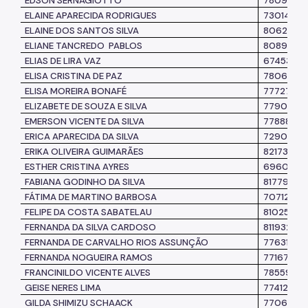
EDSON SERNAGIOTTO
7809549
ELAINE APARECIDA RODRIGUES
7301430
ELAINE DOS
SANTOS SILVA
8062447
ELIANE TANCREDO
PABLOS
8089931
ELIAS DE LIRA VAZ
6745385
ELISA CRISTINA DE PAZ
7806621
ELISA MOREIRA BONAFÉ
7772751
ELIZABETE DE SOUZA E SILVA
7790953
EMERSON VICENTE DA SILVA
7788894
ERICA APARECIDA DA SILVA
7290861
ERIKA OLIVEIRA GUIMARÃES
8217360
ESTHER CRISTINA AYRES
6960014
FABIANA GODINHO DA SILVA
8177970
FÁTIMA DE MARTINO BARBOSA
7071230
FELIPE DA COSTA SABATELAU
8102597
FERNANDA DA SILVA CARDOSO
8119325
FERNANDA DE CARVALHO RIOS ASSUNÇÃO
7763107
FERNANDA NOGUEIRA RAMOS
7716788
FRANCINILDO VICENTE ALVES
7855931
GEISE NERES LIMA
7741278
GILDA SHIMIZU SCHAACK
7706731