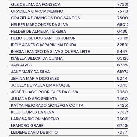
GLEICE LIMA DA FONSECA
7738994
GRACIELA GARCIA MEIRINO
7571372
GRAZIELA DOMINGOS DOS SANTOS
7800452
HELBER MARCONDES DA SILVA
6801722
HELDER DE ALMEIDA TEIXEIRA
6488960
HELIO JOSE DOS
SANTOS JUNIOR
7911858
IDELY AGNES GASPARINI MATSUDA
8259135
INACIA LEANDRO DA SILVA SIQUEIRA LEITE
8447870
ISABELA BILECKI DA CUNHA
6912672
JAIR ALVES
6735398
JANE MARY DA SILVA
6197426
JEMINA MARIA DIOGENES
8244785
JOCELY DE PAULA LIMA ROQUE
7943199
JOSÉ THIAGO RODRIGUES DA SILVA
7950241
JULIANA D ARC SHIKATA
7460376
KATYA MEJORADO GONZAGA COTTA
7425546
KELCI GOMES DA SILVA
7737548
LARISSA RIGON MORENO
7393164
LEANDRO GRABE
6743676
LEIDIENE DAVID DE BRITO
7977727