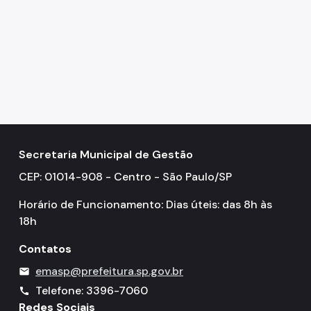
Secretaria Municipal de Gestão
CEP: 01014-908 - Centro - São Paulo/SP
Horário de Funcionamento: Dias úteis: das 8h às
18h
Contatos
emasp@prefeitura.sp.gov.br
mail
Telefone: 3396-7060
call
Redes Sociais