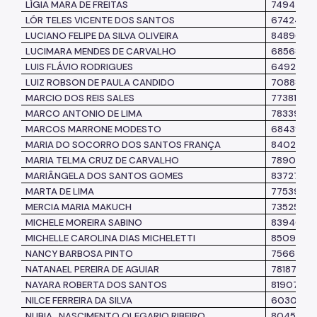
LÍGIA MARA DE FREITAS
7494734
LÓR TELES VICENTE DOS SANTOS
6742424
LUCIANO FELIPE DA SILVA OLIVEIRA
8489645
LUCIMARA MENDES DE CARVALHO
6856888
LUIS FLÁVIO RODRIGUES
6492479
LUIZ ROBSON DE PAULA CANDIDO
7088825
MARCIO DOS REIS SALES
7738188
MARCO ANTONIO DE LIMA
7833962
MARCOS MARRONE MODESTO
6843930
MARIA DO SOCORRO DOS
SANTOS FRANÇA
8402701
MARIA TELMA CRUZ DE CARVALHO
7890338
MARIÂNGELA DOS SANTOS GOMES
8372781
MARTA DE LIMA
7753951
MERCIA MARIA MAKUCH
7352581
MICHELE MOREIRA SABINO
8394024
MICHELLE CAROLINA DIAS MICHELETTI
8509794
NANCY BARBOSA PINTO
7566441
NATANAEL PEREIRA DE AGUIAR
7818742
NAYARA ROBERTA DOS SANTOS
8190780
NILCE FERREIRA DA SILVA
6030190
NUBIA
NASCIMENTO OLEGARIO RIBEIRO
8045071