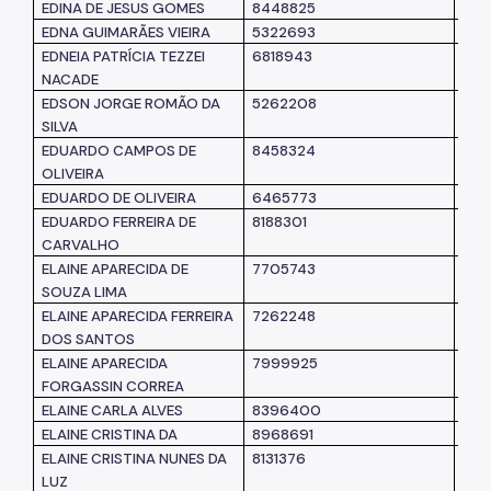
EDINA DE JESUS GOMES
8448825
SM
EDNA GUIMARÃES VIEIRA
5322693
SM
EDNEIA PATRÍCIA TEZZEI
6818943
SM
NACADE
EDSON JORGE ROMÃO DA
5262208
SM
SILVA
EDUARDO CAMPOS DE
8458324
SM
OLIVEIRA
EDUARDO DE OLIVEIRA
6465773
SF
EDUARDO FERREIRA DE
8188301
SM
CARVALHO
ELAINE APARECIDA DE
7705743
SM
SOUZA LIMA
ELAINE APARECIDA FERREIRA
7262248
SM
DOS SANTOS
ELAINE APARECIDA
7999925
SM
FORGASSIN CORREA
ELAINE CARLA ALVES
8396400
SM
ELAINE CRISTINA DA
8968691
SM
ELAINE CRISTINA NUNES DA
8131376
SM
LUZ