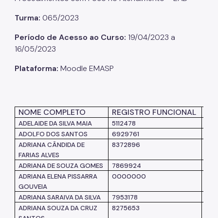
Turma:
065/2023
Listas de Seleção
Período de Acesso ao Curso:
19/04/2023 a
Educadores
16/05/2023
Dicas e Orientações
Plataforma:
Moodle EMASP
Solicitação de Turmas
Laboratório de Inovação - Lab11
NOME COMPLETO
REGISTRO FUNCIONAL
UN
Notícias
ADELAIDE DA SILVA MAIA
5112478
SF
Colegiado das Escolas de Governo
ADOLFO DOS SANTOS
6929761
SM
ADRIANA CÂNDIDA DE
8372896
SM
FARIAS ALVES
ADRIANA DE SOUZA GOMES
7869924
SM
ADRIANA ELENA PISSARRA
0000000
IPR
GOUVEIA
ADRIANA SARAIVA DA SILVA
7953178
SM
ADRIANA SOUZA DA CRUZ
8275653
SM