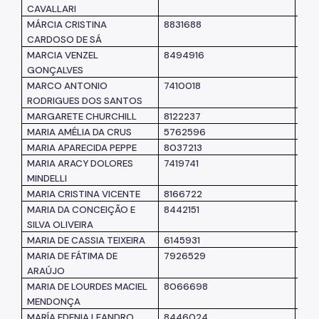
CAVALLARI
MÁRCIA CRISTINA
8831688
SM
CARDOSO DE SÁ
MARCIA VENZEL
8494916
SM
GONÇALVES
MARCO ANTONIO
7410018
SUB
RODRIGUES DOS SANTOS
MARGARETE CHURCHILL
8122237
SM
MARIA AMÉLIA DA CRUS
5762596
SM
MARIA APARECIDA PEPPE
8037213
SM
MARIA ARACY DOLORES
7419741
SM
MINDELLI
MARIA CRISTINA VICENTE
8166722
SM
MARIA DA CONCEIÇÃO E
8442151
SM
SILVA OLIVEIRA
MARIA DE CASSIA TEIXEIRA
6145931
SM
MARIA DE FÁTIMA DE
7926529
SM
ARAÚJO
MARIA DE LOURDES MACIEL
8066698
SM
MENDONÇA
MARÍA EDENIA LEANDRO
8446024
SUB