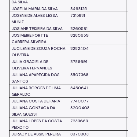
DA SILVA
JOSELIA MARIA DA SILVA
8468125
SM
JOSENEIDE ALVES LESSA
7315881
SM
MUNIZ
JOSIANE TEIXEIRA DA SILVA
8260591
SM
JOSIMEIRE FORTTE
8280959
SM
CABRERA SILVEIRA
JUCILENE DE SOUZA ROCHA
8282404
SM
OLIVEIRA
JULIA GRACIELA DE
8786691
SM
OLIVEIRA FERNANDES
JULIANA APARECIDA DOS
8507368
SM
SANTOS
JULIANA BORGES DE LIMA
8450641
SM
GERALDO
JULIANA COSTA DE FARIA
7740077
SM
JULIANA GONZAGA DA
8200408
SM
SILVA GUESSI
JULIANA LOPES DA COSTA
7233663
SM
PEIXOTO
JURACY DE ASSIS PEREIRA
8370303
SM