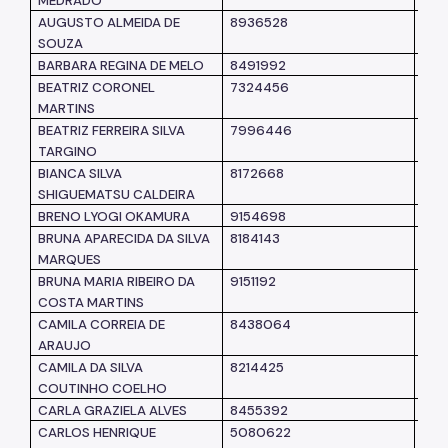
MEDRADO
AUGUSTO ALMEIDA DE
8936528
SM
SOUZA
BARBARA REGINA DE MELO
8491992
SM
BEATRIZ CORONEL
7324456
SM
MARTINS
BEATRIZ FERREIRA SILVA
7996446
SM
TARGINO
BIANCA SILVA
8172668
SM
SHIGUEMATSU CALDEIRA
BRENO LYOGI OKAMURA
9154698
SM
BRUNA APARECIDA DA SILVA
8184143
SM
MARQUES
BRUNA MARIA RIBEIRO DA
9151192
SM
COSTA MARTINS
CAMILA CORREIA DE
8438064
SM
ARAUJO
CAMILA DA SILVA
8214425
SM
COUTINHO COELHO
CARLA GRAZIELA ALVES
8455392
SM
CARLOS HENRIQUE
5080622
SUB