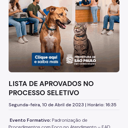
Diretrizes Institucionais
Organização
Legislação
Orientações
Infraestrutura
Agendamento de Salas
LISTA DE APROVADOS NO
Dúvidas Frequentes
PROCESSO SELETIVO
Formações da EMASP
Segunda-feira, 10 de Abril de 2023 | Horário: 16:35
Formações Oferecidas
Inscrições Abertas
Evento Formativo:
Padronização de
Procedimentos com Foco no Atendimento – EAD
Como se Inscrever