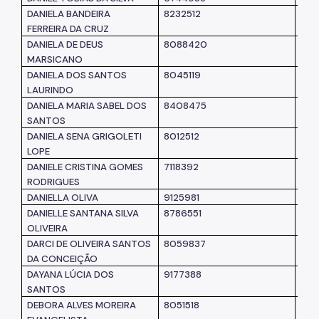
DANIELA BANDEIRA
8232512
SM
FERREIRA DA CRUZ
DANIELA DE DEUS
8088420
SUB
MARSICANO
DANIELA DOS SANTOS
8045119
SM
LAURINDO
DANIELA MARIA SABEL DOS
8408475
SM
SANTOS
DANIELA SENA GRIGOLETI
8012512
SM
LOPE
DANIELE CRISTINA GOMES
7118392
SM
RODRIGUES
DANIELLA OLIVA
9125981
SM
DANIELLE SANTANA SILVA
8786551
SM
OLIVEIRA
DARCI DE OLIVEIRA SANTOS
8059837
SM
DA CONCEIÇÃO
DAYANA LÚCIA DOS
9177388
SM
SANTOS
DEBORA ALVES MOREIRA
8051518
SM