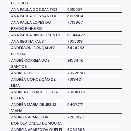
DE JESUS
ANA PAULA DOS SANTOS
8515557
SM
ANA PAULA DOS SANTOS
8193894
SM
ANA PAULA LOPES DO
7713967
SM
PRADO PINHEIRO
ANA PAULA RIBEIRO KUNTZ
8044422
SUB
ANA REGINA FAUST
7853319
SM
ANDERSON GONÇALVES
8424268
SM
PEREIRA
ANDRÉ CORREIA DOS
9153446
SEM
SANTOS
ANDRÉ RODELLO
7922680
SM
ANDRÉA CONCEIÇÃO DE
7819404
SM
LIMA
ANDREA DOS REIS COSTA
7984073
SM
DUTRA
ANDRÉA MARIA DE JESUS
8407771
SM
VIANA
ANDREIA APARECIDA
7267827
SUB
DONOLA CADEU DE MOURA
ANDREIA APARECIDA GUELFI
8034893
SM