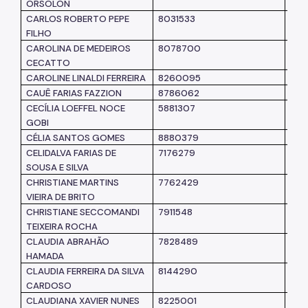
ORSOLON
CARLOS ROBERTO PEPE
8031533
SM
FILHO
CAROLINA DE MEDEIROS
8078700
SM
CECATTO
CAROLINE LINALDI FERREIRA
8260095
SM
CAUÊ FARIAS FAZZION
8786062
SM
CECÍLIA LOEFFEL NOCE
5881307
SM
GOBI
CÉLIA SANTOS GOMES
8880379
SM
CELIDALVA FARIAS DE
7176279
SM
SOUSA E SILVA
CHRISTIANE MARTINS
7762429
SM
VIEIRA DE BRITO
CHRISTIANE SECCOMANDI
7911548
SM
TEIXEIRA ROCHA
CLAUDIA ABRAHÃO
7828489
SM
HAMADA
CLAUDIA FERREIRA DA SILVA
8144290
SM
CARDOSO
CLAUDIANA XAVIER NUNES
8225001
SM