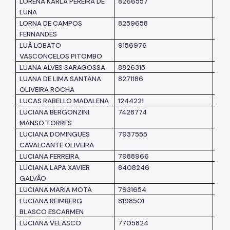
LORENA KARLA PEREIRA DE
8266557
SM
LUNA
LORNA DE CAMPOS
8259658
SM
FERNANDES
LUÃ LOBATO
9156976
SM
VASCONCELOS PITOMBO
LUANA ALVES SARAGOSSA
8826315
SM
LUANA DE LIMA SANTANA
8271186
SM
OLIVEIRA ROCHA
LUCAS RABELLO MADALENA
1244221
SPT
LUCIANA BERGONZINI
7428774
SM
MANSO TORRES
LUCIANA DOMINGUES
7937555
SM
CAVALCANTE OLIVEIRA
LUCIANA FERREIRA
7988966
SM
LUCIANA LAPA XAVIER
8408246
SM
GALVÃO
LUCIANA MARIA MOTA
7931654
SM
LUCIANA REIMBERG
8198501
SM
BLASCO ESCARMEN
LUCIANA VELASCO
7705824
SM