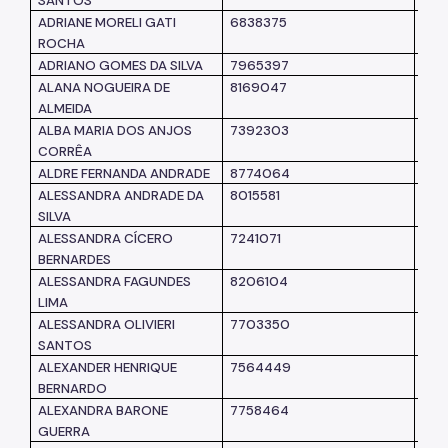
SANTOS
ADRIANE MORELI GATI
6838375
SM
ROCHA
ADRIANO GOMES DA SILVA
7965397
SM
ALANA NOGUEIRA DE
8169047
SM
ALMEIDA
ALBA MARIA DOS ANJOS
7392303
SM
CORRÊA
ALDRE FERNANDA ANDRADE
8774064
SM
ALESSANDRA ANDRADE DA
8015581
SM
SILVA
ALESSANDRA CÍCERO
7241071
SM
BERNARDES
ALESSANDRA FAGUNDES
8206104
SM
LIMA
ALESSANDRA OLIVIERI
7703350
SM
SANTOS
ALEXANDER HENRIQUE
7564449
SM
BERNARDO
ALEXANDRA BARONE
7758464
SM
GUERRA