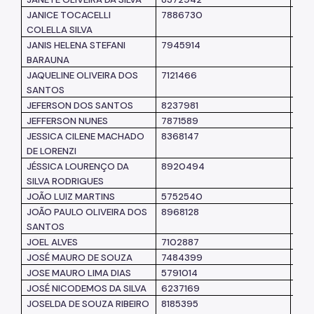
JANICE TOCACELLI
7886730
SM
COLELLA SILVA
JANIS HELENA STEFANI
7945914
SM
BARAUNA
JAQUELINE OLIVEIRA DOS
7121466
SM
SANTOS
JEFERSON DOS SANTOS
8237981
SM
JEFFERSON NUNES
7871589
CG
JESSICA CILENE MACHADO
8368147
SM
DE LORENZI
JÉSSICA LOURENÇO DA
8920494
SM
SILVA RODRIGUES
JOÃO LUIZ MARTINS
5752540
SM
JOÃO PAULO OLIVEIRA DOS
8968128
SM
SANTOS
JOEL ALVES
7102887
SM
JOSÉ MAURO DE SOUZA
7484399
SM
JOSE MAURO LIMA DIAS
5791014
SM
JOSÉ NICODEMOS DA SILVA
6237169
SM
JOSELDA DE SOUZA RIBEIRO
8185395
SM