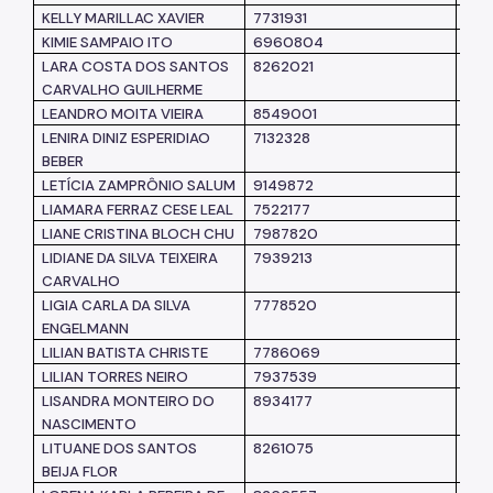
KELLY MARILLAC XAVIER
7731931
SM
KIMIE SAMPAIO ITO
6960804
SM
LARA COSTA DOS SANTOS
8262021
SM
CARVALHO GUILHERME
LEANDRO MOITA VIEIRA
8549001
SM
LENIRA DINIZ ESPERIDIAO
7132328
SM
BEBER
LETÍCIA ZAMPRÔNIO SALUM
9149872
SM
LIAMARA FERRAZ CESE LEAL
7522177
SM
LIANE CRISTINA BLOCH CHU
7987820
SM
LIDIANE DA SILVA TEIXEIRA
7939213
SM
CARVALHO
LIGIA CARLA DA SILVA
7778520
SM
ENGELMANN
LILIAN BATISTA CHRISTE
7786069
SM
LILIAN TORRES NEIRO
7937539
SM
LISANDRA MONTEIRO DO
8934177
SM
NASCIMENTO
LITUANE DOS SANTOS
8261075
SM
BEIJA FLOR