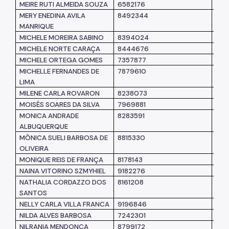
MEIRE RUTI ALMEIDA SOUZA
6582176
SM
MERY ENEDINA AVILA
8492344
SM
MANRIQUE
MICHELE MOREIRA SABINO
8394024
SM
MICHELE NORTE CARAÇA
8444676
SM
MICHELE ORTEGA GOMES
7357877
SM
MICHELLE FERNANDES DE
7879610
SM
LIMA
MILENE CARLA ROVARON
8238073
SM
MOISÉS SOARES DA SILVA
7969881
SM
MONICA ANDRADE
8283591
SM
ALBUQUERQUE
MÔNICA SUELI BARBOSA DE
8815330
SM
OLIVEIRA
MONIQUE REIS DE FRANÇA
8178143
SM
NAINA VITORINO SZMYHIEL
9182276
SM
NATHALIA CORDAZZO DOS
8161208
SM
SANTOS
NELLY CARLA VILLA FRANCA
9196846
SM
NILDA ALVES BARBOSA
7242301
SM
NILRANIA MENDONÇA
8799172
SM