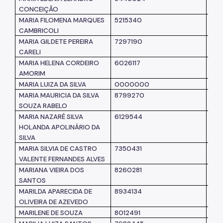
CONCEIÇÃO
MARIA FILOMENA MARQUES
5215340
SM
CAMBRICOLI
MARIA GILDETE PEREIRA
7297190
SM
CARELI
MARIA HELENA CORDEIRO
6026117
SM
AMORIM
MARIA LUIZA DA SILVA
0000000
SPT
MARIA MAURICIA DA SILVA
8799270
SM
SOUZA RABELO
MARIA NAZARÉ SILVA
6129544
SM
HOLANDA APOLINÁRIO DA
SILVA
MARIA SILVIA DE CASTRO
7350431
SM
VALENTE FERNANDES ALVES
MARIANA VIEIRA DOS
8260281
SM
SANTOS
MARILDA APARECIDA DE
8934134
SM
OLIVEIRA DE AZEVEDO
MARILENE DE SOUZA
8012491
SM