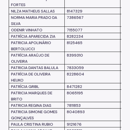
FORTES
NILZA MATHEUS SALLAS
8147329
SM
NORMA MARIA PRADO DA
7386567
SM
SILVA
ODENIR VINHATO
7155077
SM
PATRÍCIA APARECIDA ZIA
8282234
SM
PATRICIA APOLINÁRIO
8125465
SM
BERTOLUCCI
PATRÍCIA ARAÚJO DE
8399310
SM
OLIVEIRA
PATRICIA DANTAS BALULA
7833059
SM
PATRÍCIA DE OLIVEIRA
8228604
SM
HEUKO
PATRÍCIA GRIBL
8471282
SUB
PATRICIA MARQUES DE
8065195
SM
BRITO
PATRICIA REGINA DIAS
7811853
SM
PATRICIA SIMONE GOMES
8040893
SM
GONÇALVES
PAULA CRISTINA RUBIO
9121676
SM