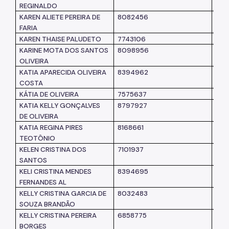
REGINALDO
KAREN ALIETE PEREIRA DE
8082456
SM
FARIA
KAREN THAISE PALUDETO
7743106
SM
KARINE MOTA DOS SANTOS
8098956
SM
OLIVEIRA
KATIA APARECIDA OLIVEIRA
8394962
SM
COSTA
KÁTIA DE OLIVEIRA
7575637
SM
KATIA KELLY GONÇALVES
8797927
SM
DE OLIVEIRA
KATIA REGINA PIRES
8168661
SM
TEOTÔNIO
KELEN CRISTINA DOS
7101937
SM
SANTOS
KELI CRISTINA MENDES
8394695
SM
FERNANDES AL
KELLY CRISTINA GARCIA DE
8032483
SM
SOUZA BRANDÃO
KELLY CRISTINA PEREIRA
6858775
SM
BORGES