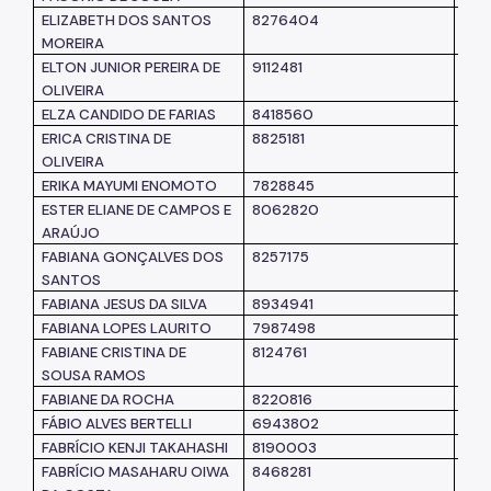
ELIZABETH DOS SANTOS
8276404
SM
MOREIRA
ELTON JUNIOR PEREIRA DE
9112481
SMI
OLIVEIRA
ELZA CANDIDO DE FARIAS
8418560
SM
ERICA CRISTINA DE
8825181
SM
OLIVEIRA
ERIKA MAYUMI ENOMOTO
7828845
SM
ESTER ELIANE DE CAMPOS E
8062820
SM
ARAÚJO
FABIANA GONÇALVES DOS
8257175
SM
SANTOS
FABIANA JESUS DA SILVA
8934941
SM
FABIANA LOPES LAURITO
7987498
SM
FABIANE CRISTINA DE
8124761
SEM
SOUSA RAMOS
FABIANE DA ROCHA
8220816
SM
FÁBIO ALVES BERTELLI
6943802
SM
FABRÍCIO KENJI TAKAHASHI
8190003
SM
FABRÍCIO MASAHARU OIWA
8468281
SM