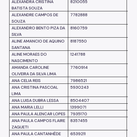
ALEXANDRA CRISTINA
8210055
SM
BATISTA SOUZA
ALEXANDRE CAMPOS DE
7782888
SM
SOUZA
ALEXANDRO BENTO PIZA DA
8160759
SM
SILVA
ALINE AMANCIO DE AQUINO
8187550
SM
SANTANA
ALINE MORAES DO
1241788
SPT
NASCIMENTO
AMANDA CAROLINE
7760914
SM
OLIVEIRA DA SILVA LIMA
ANA CELIA REIS
7986521
SM
ANA CRISTINA PASCOAL
5930243
SM
LIMA
ANA LUISA DUBRA LESSA
8504407
SM
ANA MARIA LELLI
1399071
SM
ANA PAULA ALENCAR LOPES
7935170
SM
ANA PAULA CAMPOS FLAIRE
8357455
SM
ZAGUETI
ANA PAULA CANTANHÊDE
6539211
SM