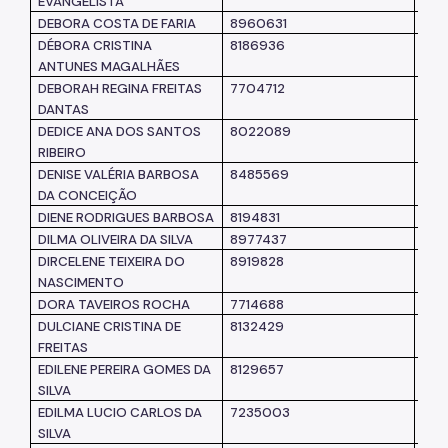
EVANGELISTA
DEBORA COSTA DE FARIA
8960631
SM
DÉBORA CRISTINA
8186936
SM
ANTUNES MAGALHÃES
DEBORAH REGINA FREITAS
7704712
SM
DANTAS
DEDICE ANA DOS SANTOS
8022089
SM
RIBEIRO
DENISE VALÉRIA BARBOSA
8485569
SM
DA CONCEIÇÃO
DIENE RODRIGUES BARBOSA
8194831
SM
DILMA OLIVEIRA DA SILVA
8977437
SUB
DIRCELENE TEIXEIRA DO
8919828
SM
NASCIMENTO
DORA TAVEIROS ROCHA
7714688
SM
DULCIANE CRISTINA DE
8132429
SM
FREITAS
EDILENE PEREIRA GOMES DA
8129657
SM
SILVA
EDILMA LUCIO CARLOS DA
7235003
SM
SILVA