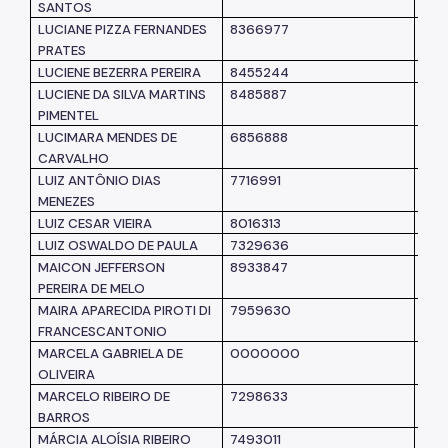
SANTOS
LUCIANE PIZZA FERNANDES
8366977
SM
PRATES
LUCIENE BEZERRA PEREIRA
8455244
SM
LUCIENE DA SILVA MARTINS
8485887
SM
PIMENTEL
LUCIMARA MENDES DE
6856888
SM
CARVALHO
LUIZ ANTÔNIO DIAS
7716991
SM
MENEZES
LUIZ CESAR VIEIRA
8016313
SM
LUIZ OSWALDO DE PAULA
7329636
SM
MAICON JEFFERSON
8933847
SM
PEREIRA DE MELO
MAIRA APARECIDA PIROTI DI
7959630
SM
FRANCESCANTONIO
MARCELA GABRIELA DE
0000000
SEH
OLIVEIRA
MARCELO RIBEIRO DE
7298633
SM
BARROS
MÁRCIA ALOÍSIA RIBEIRO
7493011
SM