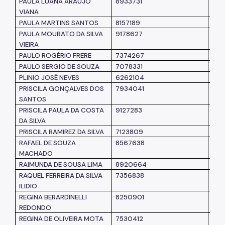
PAULA LUANA ARAUJO
8933731
SM
VIANA
PAULA MARTINS SANTOS
8157189
SM
PAULA MOURATO DA SILVA
9178627
SM
VIEIRA
PAULO ROGÉRIO FRERE
7374267
SM
PAULO SERGIO DE SOUZA
7078331
SM
PLINIO JOSÉ NEVES
6262104
SM
PRISCILA GONÇALVES DOS
7934041
SUB
SANTOS
PRISCILA PAULA DA COSTA
9127283
SM
DA SILVA
PRISCILA RAMIREZ DA SILVA
7123809
PG
RAFAEL DE SOUZA
8567638
SM
MACHADO
RAIMUNDA DE SOUSA LIMA
8920664
SM
RAQUEL FERREIRA DA SILVA
7356838
SM
ILIDIO
REGINA BERARDINELLI
8250901
SM
REDONDO
REGINA DE OLIVEIRA MOTA
7530412
SUB