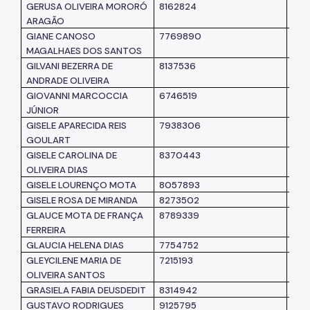
GERUSA OLIVEIRA MORORÓ
8162824
SM
ARAGÃO
GIANE CANOSO
7769890
SM
MAGALHAES DOS SANTOS
GILVANI BEZERRA DE
8137536
SM
ANDRADE OLIVEIRA
GIOVANNI MARCOCCIA
6746519
SM
JÚNIOR
GISELE APARECIDA REIS
7938306
SM
GOULART
GISELE CAROLINA DE
8370443
SM
OLIVEIRA DIAS
GISELE LOURENÇO MOTA
8057893
SM
GISELE ROSA DE MIRANDA
8273502
SM
GLAUCE MOTA DE FRANÇA
8789339
SM
FERREIRA
GLAUCIA HELENA DIAS
7754752
SM
GLEYCILENE MARIA DE
7215193
SM
OLIVEIRA SANTOS
GRASIELA FABIA DEUSDEDIT
8314942
SM
GUSTAVO RODRIGUES
9125795
SM