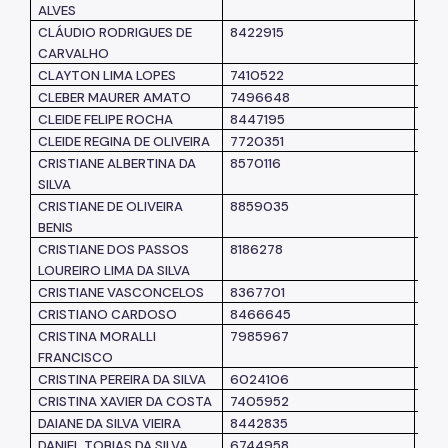
ALVES
CLÁUDIO RODRIGUES DE
8422915
SM
CARVALHO
CLAYTON LIMA LOPES
7410522
SM
CLEBER MAURER AMATO
7496648
SM
CLEIDE FELIPE ROCHA
8447195
SM
CLEIDE REGINA DE OLIVEIRA
7720351
SUB
CRISTIANE ALBERTINA DA
8570116
AD
SILVA
CRISTIANE DE OLIVEIRA
8859035
SM
BENIS
CRISTIANE DOS PASSOS
8186278
SM
LOUREIRO LIMA DA SILVA
CRISTIANE VASCONCELOS
8367701
SM
CRISTIANO CARDOSO
8466645
SM
CRISTINA MORALLI
7985967
SM
FRANCISCO
CRISTINA PEREIRA DA SILVA
6024106
SUB
CRISTINA XAVIER DA COSTA
7405952
SUB
DAIANE DA SILVA VIEIRA
8442835
SM
DANIEL TOBIAS DA SILVA
6744958
SM