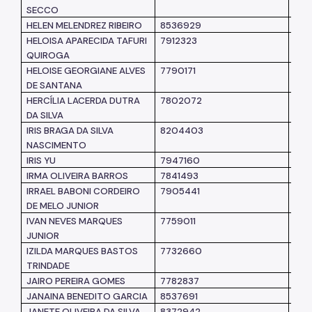
SECCO
HELEN MELENDREZ RIBEIRO
8536929
SM
HELOISA APARECIDA TAFURI
7912323
SM
QUIROGA
HELOISE GEORGIANE ALVES
7790171
SM
DE SANTANA
HERCÍLIA LACERDA DUTRA
7802072
SM
DA SILVA
IRIS BRAGA DA SILVA
8204403
SM
NASCIMENTO
IRIS YU
7947160
SM
IRMA OLIVEIRA BARROS
7841493
SM
IRRAEL BABONI CORDEIRO
7905441
SM
DE MELO JUNIOR
IVAN NEVES MARQUES
7759011
SM
JUNIOR
IZILDA MARQUES BASTOS
7732660
SM
TRINDADE
JAIRO PEREIRA GOMES
7782837
SM
JANAINA BENEDITO GARCIA
8537691
SM
JANETE OLIVEIRA DA SILVA
8372942
SM