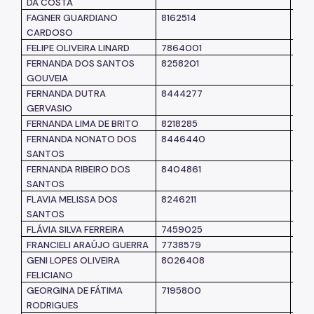
DA COSTA
FAGNER GUARDIANO
8162514
SM
CARDOSO
FELIPE OLIVEIRA LINARD
7864001
SM
FERNANDA DOS SANTOS
8258201
SM
GOUVEIA
FERNANDA DUTRA
8444277
SM
GERVASIO
FERNANDA LIMA DE BRITO
8218285
SUB
FERNANDA NONATO DOS
8446440
SM
SANTOS
FERNANDA RIBEIRO DOS
8404861
SM
SANTOS
FLAVIA MELISSA DOS
8246211
SM
SANTOS
FLÁVIA SILVA FERREIRA
7459025
SM
FRANCIELI ARAÚJO GUERRA
7738579
SM
GENI LOPES OLIVEIRA
8026408
SM
FELICIANO
GEORGINA DE FÁTIMA
7195800
SM
RODRIGUES