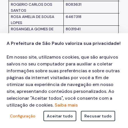
ROGERIO CARLOS DOS
8083631
SM
SANTOS
ROSA AMELIA DE SOUSA
6467318
SUB
LOPES
ROSANGELA GOMES DE
8031941
SM
OLIVEIRA
ROSANGELA MONTEIRO
7124414
HS
A Prefeitura de São Paulo valoriza sua privacidade!
MARQUES MOREIRA
ROSE SORAYA DUARTE
8405239
SM
Em nosso site, utilizamos cookies, que são arquivos
SIQUEIRA
salvos no seu computador para auxiliar a coletar
ROSELI CEZAR HUNGARO
7082037
SM
informações sobre suas preferências e sobre outras
FIDELIS
páginas da internet visitadas por você a fim de
ROSELI MARQUES DE
8046387
SM
otimizar sua experiência de navegação em nosso
ALMEIDA CANUTO
ROSENILDA SANTANA
8450269
SM
site, apresentando conteúdos personalizados. Ao
COELHO
selecionar "Aceitar todos", você consente com a
ROSIANE DA SILVA
7956690
SM
utilização de cookies.
Saiba mais
FERNANDES
RUBIA MORATO POLETTO
7326726
SM
Configuração
Aceitar tudo
Recusar tudo
SOARES
SANDRA DE FÁTIMA PEREIRA
1202189
SPT