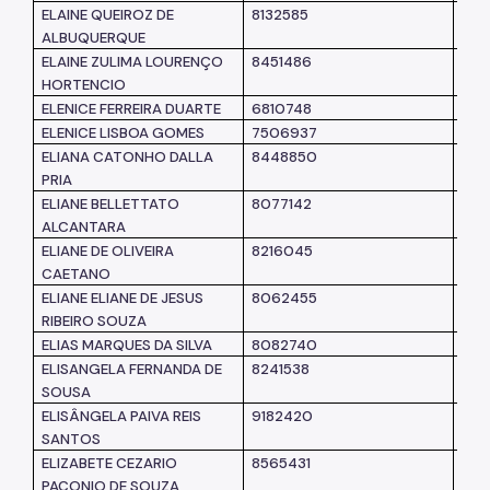
ELAINE QUEIROZ DE
8132585
SM
ALBUQUERQUE
ELAINE ZULIMA LOURENÇO
8451486
SM
HORTENCIO
ELENICE FERREIRA DUARTE
6810748
SM
ELENICE LISBOA GOMES
7506937
SM
ELIANA CATONHO DALLA
8448850
SM
PRIA
ELIANE BELLETTATO
8077142
SM
ALCANTARA
ELIANE DE OLIVEIRA
8216045
SM
CAETANO
ELIANE ELIANE DE JESUS
8062455
SM
RIBEIRO SOUZA
ELIAS MARQUES DA SILVA
8082740
SM
ELISANGELA FERNANDA DE
8241538
SM
SOUSA
ELISÂNGELA PAIVA REIS
9182420
SM
SANTOS
ELIZABETE CEZARIO
8565431
SM
PACONIO DE SOUZA