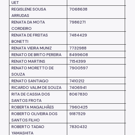
UET
REGISLENE SOUSA
7068638
SM
ARRUDAS
RENATA DA MOTA
7986271
SM
CORDEIRO
RENATA DE FREITAS
7484429
SM
BONETTI
RENATA VIEIRA MUNIZ
7732988
SM
RENATO DE BRITO PEREIRA
8499608
SM
RENATO MARTINS
7154399
SM
RENATO MORETTO DE
7900597
SM
SOUZA
RENATO SANTIAGO
7410212
SM
RICARDO VALIM DE SOUZA
7406941
SM
RITA DE CASSIA DOS
8067830
SM
SANTOS FROTA
ROBERTA MAGALHÃES
7960425
SUB
ROBERTO OLIVEIRA DOS
9187529
SM
SANTOS FILHO
ROBERTO TADAO
7830432
SM
YAMASHITA