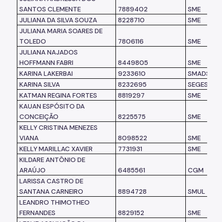
SANTOS CLEMENTE
7889402
SME
JULIANA DA SILVA SOUZA
8228710
SME
JULIANA MARIA SOARES DE
TOLEDO
7806116
SME
JULIANA NAJADOS
HOFFMANN FABRI
8449805
SME
KARINA LAKERBAI
9233610
SMADS
KARINA SILVA
8232695
SEGES
KATMAN REGINA FORTES
8819297
SME
KAUAN ESPÓSITO DA
CONCEIÇÃO
8225575
SME
KELLY CRISTINA MENEZES
VIANA
8098522
SME
KELLY MARILLAC XAVIER
7731931
SME
KILDARE ANTÔNIO DE
ARAÚJO
6485561
CGM
LARISSA CASTRO DE
SANTANA CARNEIRO
8894728
SMUL
LEANDRO THIMOTHEO
FERNANDES
8829152
SME