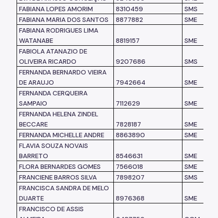
FABIANA LOPES AMORIM
8310459
SMS
FABIANA MARIA DOS SANTOS
8877882
SME
FABIANA RODRIGUES LIMA
WATANABE
8819157
SME
FABIOLA ATANAZIO DE
OLIVEIRA RICARDO
9207686
SMS
FERNANDA BERNARDO VIEIRA
DE ARAUJO
7942664
SME
FERNANDA CERQUEIRA
SAMPAIO
7112629
SME
FERNANDA HELENA ZINDEL
BECCARE
7828187
SME
FERNANDA MICHELLE ANDRE
8863890
SME
FLAVIA SOUZA NOVAIS
BARRETO
8546631
SME
FLORA BERNARDES GOMES
7566018
SME
FRANCIENE BARROS SILVA
7898207
SMS
FRANCISCA SANDRA DE MELO
DUARTE
8976368
SME
FRANCISCO DE ASSIS