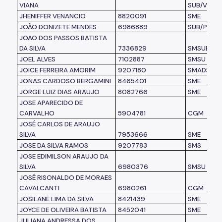
VIANA
SUB/VP
JHENIFFER VENANCIO
8820091
SME
JOÃO DONIZETE MENDES
6986889
SUB/PR
JOAO DOS PASSOS BATISTA
DA SILVA
7336829
SMSUB
JOEL ALVES
7102887
SMSU
JOICE FERREIRA AMORIM
9207180
SMADS
JONAS CARDOSO BERGAMINI
8465401
SME
JORGE LUIZ DIAS ARAUJO
8082766
SME
JOSE APARECIDO DE
CARVALHO
5904781
CGM
JOSÉ CARLOS DE ARAUJO
SILVA
7953666
SME
JOSE DA SILVA RAMOS
9207783
SMS
JOSE EDIMILSON ARAUJO DA
SILVA
6980376
SMSU
JOSÉ RISONALDO DE MORAES
CAVALCANTI
6980261
CGM
JOSILANE LIMA DA SILVA
8421439
SME
JOYCE DE OLIVEIRA BATISTA
8452041
SME
JULIANA ANDRESSA DOS