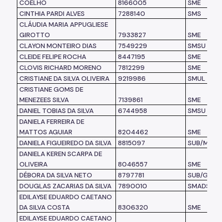
COELHO
8166005
SME
CINTHIA PARDI ALVES
7288140
SMS
CLÁUDIA MARIA APPUGLIESE
GIROTTO
7933827
SME
CLAYON MONTEIRO DIAS
7549229
SMSU
CLEIDE FELIPE ROCHA
8447195
SME
CLOVIS RICHARD MORENO
7812299
SME
CRISTIANE DA SILVA OLIVEIRA
9219986
SMUL
CRISTIANE GOMS DE
MENEZEES SILVA
7139861
SME
DANIEL TOBIAS DA SILVA
6744958
SMSU
DANIELA FERREIRA DE
MATTOS AGUIAR
8204462
SME
DANIELA FIGUEIREDO DA SILVA
8815097
SUB/MP
DANIELA KEREN SCARPA DE
OLIVEIRA
8046557
SME
DÉBORA DA SILVA NETO
8797781
SUB/G
DOUGLAS ZACARIAS DA SILVA
7890010
SMADS
EDILAYSE EDUARDO CAETANO
DA SILVA COSTA
8306320
SME
EDILAYSE EDUARDO CAETANO