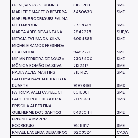
GONÇALVES CORDEIRO
8180288
SME
MARLEIDE MACEDO BESERRA
8480630
SME
MARLENE RODRIGUES PALMA
BITTENCOURT
7737645
SME
MARTA ABES DE SANTANA
7947275
SUB/CS
MERCIA FATIMA DA SILVA
6994865
SME
MICHELE RAMOS FRESNEDA
DE ALMEIDA
9492271
SME
MIRIAN FERREIRA DE SOUZA
7308400
SME
MÔNICA ROMÃO DA SILVA
7132417
SME
NADIA ALVES MARTINS
7131429
SME
PALLOMA NAYLANE BATISTA
DUARTE
9197966
SMS
PATRICIA VALLI CAPELOCI
8916381
SME
PAULO SERGIO DE SOUZA
7078331
SMS
PRISCILA ALBERTINA
GUILHERME DOS SANTOS
8493944
SME
PRISCILLA MÁRCIA
RODRIGUES
9156617
SME
RAFAEL LACERDA DE BARROS
9203524
CASA CIVI