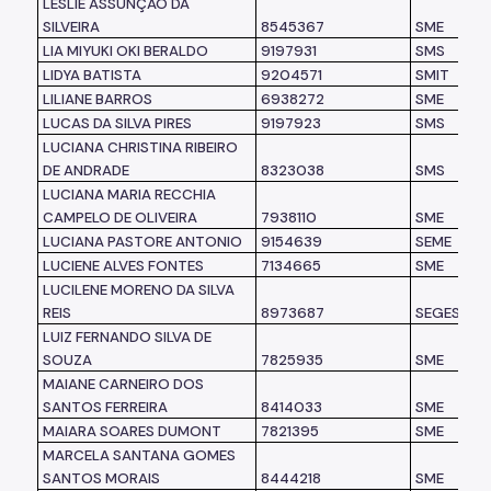
LESLIE ASSUNÇÃO DA
SILVEIRA
8545367
SME
LIA MIYUKI OKI BERALDO
9197931
SMS
LIDYA BATISTA
9204571
SMIT
LILIANE BARROS
6938272
SME
LUCAS DA SILVA PIRES
9197923
SMS
LUCIANA CHRISTINA RIBEIRO
DE ANDRADE
8323038
SMS
LUCIANA MARIA RECCHIA
CAMPELO DE OLIVEIRA
7938110
SME
LUCIANA PASTORE ANTONIO
9154639
SEME
LUCIENE ALVES FONTES
7134665
SME
LUCILENE MORENO DA SILVA
REIS
8973687
SEGES
LUIZ FERNANDO SILVA DE
SOUZA
7825935
SME
MAIANE CARNEIRO DOS
SANTOS FERREIRA
8414033
SME
MAIARA SOARES DUMONT
7821395
SME
MARCELA SANTANA GOMES
SANTOS MORAIS
8444218
SME