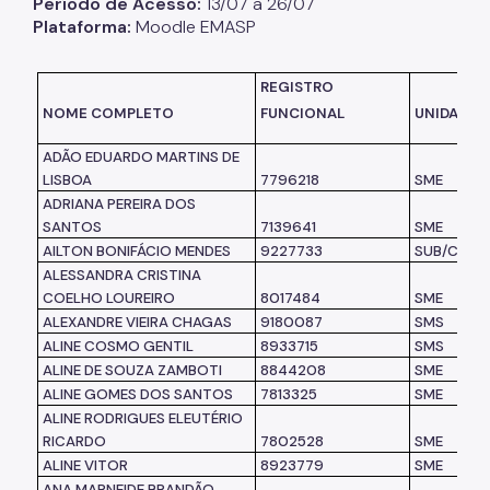
Período de Acesso:
13/07 a 26/07
Plataforma:
Moodle EMASP
Listas de Seleção
Educadores
REGISTRO
NOME COMPLETO
FUNCIONAL
UNIDADE 
Dicas e Orientações
ADÃO EDUARDO MARTINS DE
Solicitação de Turmas
LISBOA
7796218
SME
ADRIANA PEREIRA DOS
Laboratório de Inovação - Lab11
SANTOS
7139641
SME
AILTON BONIFÁCIO MENDES
9227733
SUB/CL
Notícias
ALESSANDRA CRISTINA
Colegiado das Escolas de Governo
COELHO LOUREIRO
8017484
SME
ALEXANDRE VIEIRA CHAGAS
9180087
SMS
ALINE COSMO GENTIL
8933715
SMS
ALINE DE SOUZA ZAMBOTI
8844208
SME
ALINE GOMES DOS SANTOS
7813325
SME
ALINE RODRIGUES ELEUTÉRIO
RICARDO
7802528
SME
ALINE VITOR
8923779
SME
ANA MARNEIDE BRANDÃO