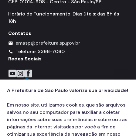
CEP: 01014-908 - Centro - São Paulo/SP
Horário de Funcionamento: Dias úteis: das 8h às
18h
Contatos
emasp@prefeitura.sp.gov.br
mail
Telefone: 3396-7060
call
Redes Sociais
Icone do YouTube
Icone do Instagram
Icone do Facebook
A Prefeitura de São Paulo valoriza sua privacidade!
Em nosso site, utilizamos cookies, que são arquivos
salvos no seu computador para auxiliar a coletar
informações sobre suas preferências e sobre outras
páginas da internet visitadas por você a fim de
otimizar sua experiência de navegação em nosso