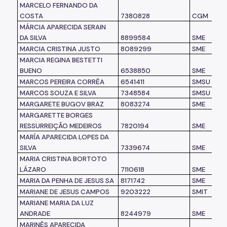
MARCELO FERNANDO DA
COSTA
7380828
CGM
MÁRCIA APARECIDA SERAIN
DA SILVA
8899584
SME
MARCIA CRISTINA JUSTO
8089299
SME
MARCIA REGINA BESTETTI
BUENO
6538850
SME
MARCOS PEREIRA CORRÊA
6541411
SMSU
MARCOS SOUZA E SILVA
7348584
SMSU
MARGARETE BUGOV BRAZ
8083274
SME
MARGARETTE BORGES
RESSURREIÇÃO MEDEIROS
7820194
SME
MARÍA APARECIDA LOPES DA
SILVA
7339674
SME
MARIA CRISTINA BORTOTO
LÁZARO
7110618
SME
MARIA DA PENHA DE JESUS SA
8171742
SME
MARIANE DE JESUS CAMPOS
9203222
SMIT
MARIANE MARIA DA LUZ
ANDRADE
8244979
SME
MARINÊS APARECIDA