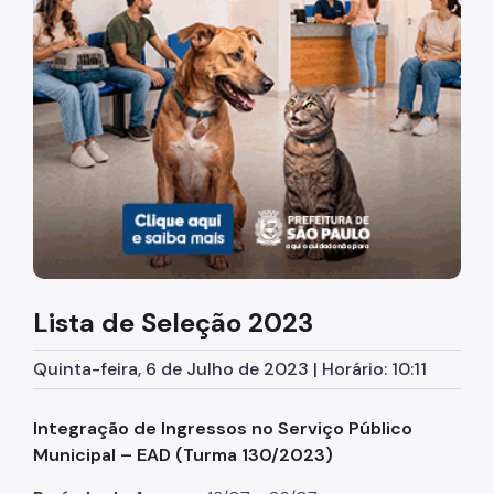
Diretrizes Institucionais
Organização
Legislação
Orientações
Infraestrutura
Agendamento de Salas
Lista de Seleção 2023
Dúvidas Frequentes
Formações da EMASP
Quinta-feira, 6 de Julho de 2023 | Horário: 10:11
Formações Oferecidas
Integração de Ingressos no Serviço Público
Inscrições Abertas
Municipal – EAD (Turma 130/2023)
Como se Inscrever