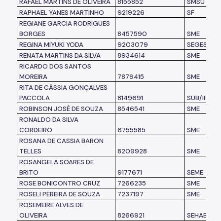
RAFAEL MARTINS DE OLIVEIRA
8155852
SMSU
RAPHAEL YANES MARTINHO
9219226
SF
REGIANE GARCIA RODRIGUES
BORGES
8457590
SME
REGINA MIYUKI YODA
9203079
SEGES
RENATA MARTINS DA SILVA
8934614
SME
RICARDO DOS SANTOS
MOREIRA
7879415
SME
RITA DE CÁSSIA GONÇALVES
PACCOLA
8149691
SUB/IP
ROBINSON JOSÉ DE SOUZA
8546541
SME
RONALDO DA SILVA
CORDEIRO
6755585
SME
ROSANA DE CASSIA BARON
TELLES
8209928
SME
ROSANGELA SOARES DE
BRITO
9177671
SEME
ROSE BONICONTRO CRUZ
7266235
SME
ROSELI PEREIRA DE SOUZA
7237197
SME
ROSEMEIRE ALVES DE
OLIVEIRA
8266921
SEHAB