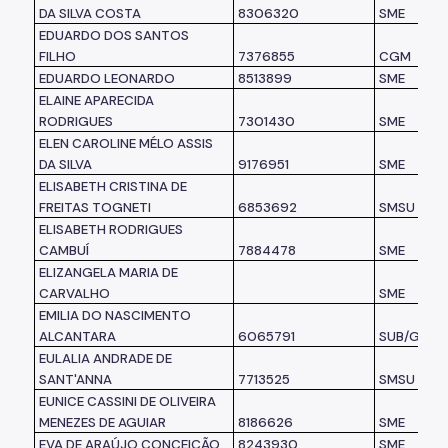
DA SILVA COSTA
8306320
SME
EDUARDO DOS SANTOS
FILHO
7376855
CGM
EDUARDO LEONARDO
8513899
SME
ELAINE APARECIDA
RODRIGUES
7301430
SME
ELEN CAROLINE MÉLO ASSIS
DA SILVA
9176951
SME
ELISABETH CRISTINA DE
FREITAS TOGNETI
6853692
SMSU
ELISABETH RODRIGUES
CAMBUÍ
7884478
SME
ELIZANGELA MARIA DE
CARVALHO
SME
EMILIA DO NASCIMENTO
ALCANTARA
6065791
SUB/G
EULALIA ANDRADE DE
SANT'ANNA
7713525
SMSU
EUNICE CASSINI DE OLIVEIRA
MENEZES DE AGUIAR
8186626
SME
EVA DE ARAÚJO CONCEIÇÃO
8243930
SME