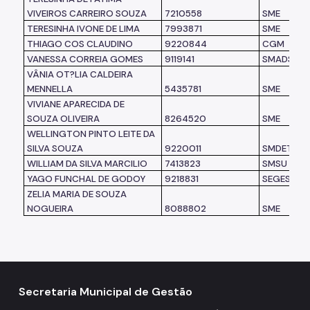
VIVEIROS CARREIRO SOUZA
7210558
SME
TERESINHA IVONE DE LIMA
7993871
SME
THIAGO COS CLAUDINO
9220844
CGM
VANESSA CORREIA GOMES
9119141
SMADS
VÂNIA OT?LIA CALDEIRA
MENNELLA
5435781
SME
VIVIANE APARECIDA DE
SOUZA OLIVEIRA
8264520
SME
WELLINGTON PINTO LEITE DA
SILVA SOUZA
9220011
SMDET
WILLIAM DA SILVA MARCILIO
7413823
SMSU
YAGO FUNCHAL DE GODOY
9218831
SEGES
ZELIA MARIA DE SOUZA
NOGUEIRA
8088802
SME
Secretaria Municipal de Gestão