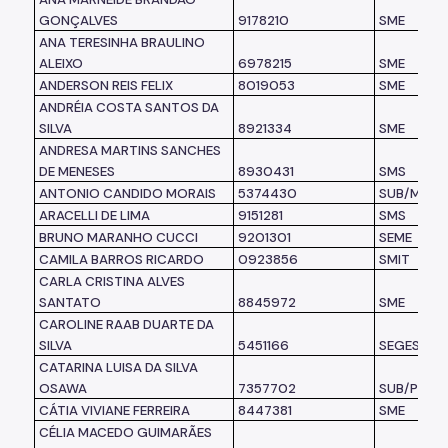
GONÇALVES
9178210
SME
ANA TERESINHA BRAULINO
ALEIXO
6978215
SME
ANDERSON REIS FELIX
8019053
SME
ANDRÉIA COSTA SANTOS DA
SILVA
8921334
SME
ANDRESA MARTINS SANCHES
DE MENESES
8930431
SMS
ANTONIO CANDIDO MORAIS
5374430
SUB/MO
ARACELLI DE LIMA
9151281
SMS
BRUNO MARANHO CUCCI
9201301
SEME
CAMILA BARROS RICARDO
0923856
SMIT
CARLA CRISTINA ALVES
SANTATO
8845972
SME
CAROLINE RAAB DUARTE DA
SILVA
5451166
SEGES
CATARINA LUISA DA SILVA
OSAWA
7357702
SUB/PR
CÁTIA VIVIANE FERREIRA
8447381
SME
CÉLIA MACEDO GUIMARÃES