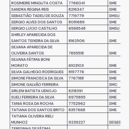
ROSIMEIRE MINGUTA COSTA
7766041
SME
SANDRA REGINA REIS
8216347
SME
SEBASTIÃO TADEU DE SOUZA
7719779
SMSU
SERGIO ALVES DOS SANTOS
8081689
SME
SERGIO LUCIO CASTILHO
6568548
SMSU
SHIRLEY APARECIDA DOS
SANTOS TEIXEIRA DA SILVA
8162506
SME
SILVANA APARECIDA DE
OLIVEIRA SANTOS
7895518
SME
SILVANA FÁTIMA BONI
MORATO
6103103
SME
SILVIA GALHEGO RODRIGUES
8197776
SME
SIMONE FRANCISCA DA SILVA
7767188
SME
SIMONE GALVÃO FERREIRA
SMC
SIRLENI BATISTA UENOJO
8218391
SME
SUELI FERREIRA DA SILVA
6975895
SME
TANIA ROSA DA ROCHA
7752962
SME
TATIANA DOS SANTOS BRITO
8357668
SME
TATIANA OLIVEIRA RIELI
MUNHOZ
9239227
SEGES
TERESINHA DE FÁTIMA