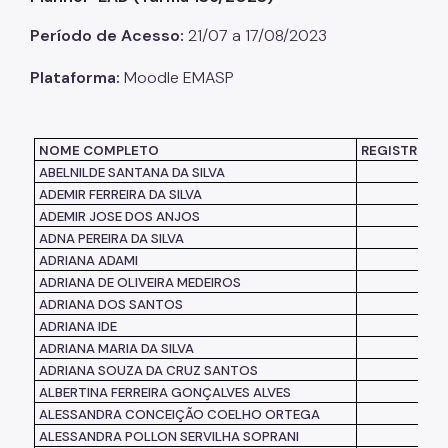
Período de Acesso:
21/07 a 17/08/2023
Listas de Seleção
Educadores
Plataforma:
Moodle EMASP
Dicas e Orientações
NOME COMPLETO
REGISTRO F
Solicitação de Turmas
ABELNILDE SANTANA DA SILVA
Laboratório de Inovação - Lab11
ADEMIR FERREIRA DA SILVA
ADEMIR JOSE DOS ANJOS
Notícias
ADNA PEREIRA DA SILVA
ADRIANA ADAMI
Colegiado das Escolas de Governo
ADRIANA DE OLIVEIRA MEDEIROS
ADRIANA DOS SANTOS
ADRIANA IDE
ADRIANA MARIA DA SILVA
ADRIANA SOUZA DA CRUZ SANTOS
ALBERTINA FERREIRA GONÇALVES ALVES
ALESSANDRA CONCEIÇÃO COELHO ORTEGA
ALESSANDRA POLLON SERVILHA SOPRANI