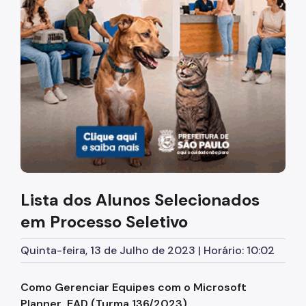
Diretrizes Institucionais
Organização
Legislação
Orientações
Infraestrutura
Agendamento de Salas
Lista dos Alunos Selecionados
Dúvidas Frequentes
em Processo Seletivo
Formações da EMASP
Quinta-feira, 13 de Julho de 2023 | Horário: 10:02
Formações Oferecidas
Inscrições Abertas
Como Gerenciar Equipes com o Microsoft
Planner EAD (Turma 136/2023)
Como se Inscrever