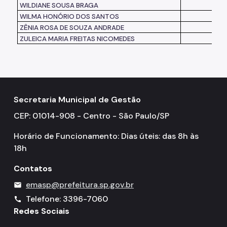
WILDIANE SOUSA BRAGA
WILMA HONÓRIO DOS SANTOS
ZÊNIA ROSA DE SOUZA ANDRADE
ZULEICA MARIA FREITAS NICOMEDES
Secretaria Municipal de Gestão
CEP: 01014-908 - Centro - São Paulo/SP
Horário de Funcionamento: Dias úteis: das 8h às
18h
Contatos
emasp@prefeitura.sp.gov.br
mail
Telefone: 3396-7060
call
Redes Sociais