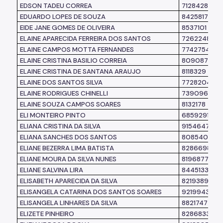
EDSON TADEU CORREA
7128428
EDUARDO LOPES DE SOUZA
8425817
EIDE JANE GOMES DE OLIVEIRA
8537101
ELAINE APARECIDA FERREIRA DOS SANTOS
7262248
ELAINE CAMPOS MOTTA FERNANDES
7742754
ELAINE CRISTINA BASILIO CORREIA
8090874
ELAINE CRISTINA DE SANTANA ARAUJO
8118329
ELAINE DOS SANTOS SILVA
7728204
ELAINE RODRIGUES CHINELLI
7390963
ELAINE SOUZA CAMPOS SOARES
8132178
ELI MONTEIRO PINTO
6859291
ELIANA CRISTINA DA SILVA
9154647
ELIANA SANCHES DOS SANTOS
8085404
ELIANE BEZERRA LIMA BATISTA
8286698
ELIANE MOURA DA SILVA NUNES
8196877
ELIANE SALVINA LIRA
8445133
ELISABETH APARECIDA DA SILVA
8219389
ELISANGELA CATARINA DOS SANTOS SOARES
9219943
ELISANGELA LINHARES DA SILVA
8821747
ELIZETE PINHEIRO
8286833