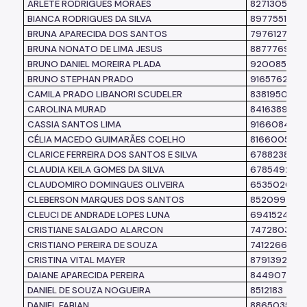
ARLETE RODRIGUES MORAES
8271305
BIANCA RODRIGUES DA SILVA
8977551
BRUNA APARECIDA DOS SANTOS
7976127
BRUNA NONATO DE LIMA JESUS
8877769
BRUNO DANIEL MOREIRA PLADA
9200851
BRUNO STEPHAN PRADO
9165762
CAMILA PRADO LIBANORI SCUDELER
8381950
CAROLINA MURAD
8416389
CASSIA SANTOS LIMA
9166084
CÉLIA MACEDO GUIMARÃES COELHO
8166005
CLARICE FERREIRA DOS SANTOS E SILVA
6788238
CLAUDIA KEILA GOMES DA SILVA
6785492
CLAUDOMIRO DOMINGUES OLIVEIRA
6535020
CLEBERSON MARQUES DOS SANTOS
8520992
CLEUCI DE ANDRADE LOPES LUNA
6941524
CRISTIANE SALGADO ALARCON
7472803
CRISTIANO PEREIRA DE SOUZA
7412266
CRISTINA VITAL MAYER
8791392
DAIANE APARECIDA PEREIRA
8449074
DANIEL DE SOUZA NOGUEIRA
8512183
DANIEL FABIAN
8865035