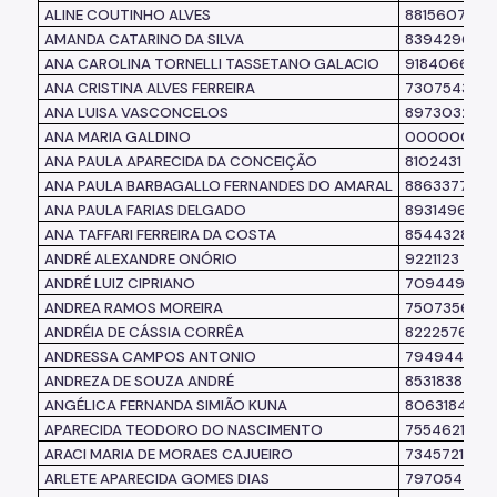
ALINE COUTINHO ALVES
8815607
AMANDA CATARINO DA SILVA
8394296
ANA CAROLINA TORNELLI TASSETANO GALACIO
9184066
ANA CRISTINA ALVES FERREIRA
7307543
ANA LUISA VASCONCELOS
8973032
ANA MARIA GALDINO
0000000
ANA PAULA APARECIDA DA CONCEIÇÃO
8102431
ANA PAULA BARBAGALLO FERNANDES DO AMARAL
8863377
ANA PAULA FARIAS DELGADO
8931496
ANA TAFFARI FERREIRA DA COSTA
8544328
ANDRÉ ALEXANDRE ONÓRIO
9221123
ANDRÉ LUIZ CIPRIANO
7094493
ANDREA RAMOS MOREIRA
7507356
ANDRÉIA DE CÁSSIA CORRÊA
8222576
ANDRESSA CAMPOS ANTONIO
7949448
ANDREZA DE SOUZA ANDRÉ
8531838
ANGÉLICA FERNANDA SIMIÃO KUNA
8063184
APARECIDA TEODORO DO NASCIMENTO
7554621
ARACI MARIA DE MORAES CAJUEIRO
7345721
ARLETE APARECIDA GOMES DIAS
7970544