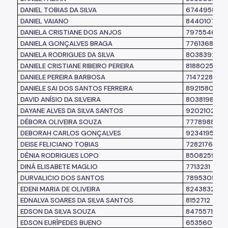
DANIEL TOBIAS DA SILVA
6744958
DANIEL VAIANO
8440107
DANIELA CRISTIANE DOS ANJOS
7975546
DANIELA GONÇALVES BRAGA
7761368
DANIELA RODRIGUES DA SILVA
8038392
DANIELE CRISTIANE RIBEIRO PEREIRA
8188025
DANIELE PEREIRA BARBOSA
7147228
DANIELE SAI DOS SANTOS FERREIRA
8921580
DAVID ANÍSIO DA SILVEIRA
8038198
DAYANE ALVES DA SILVA SANTOS
9202102
DÉBORA OLIVEIRA SOUZA
7778988
DEBORAH CARLOS GONÇALVES
9234195
DEISE FELICIANO TOBIAS
7282176
DÊNIA RODRIGUES LOPO
8508259
DINÁ ELISABETE MAGLIO
7713231
DURVALICIO DOS SANTOS
7895305
EDENI MARIA DE OLIVEIRA
8243832
EDNALVA SOARES DA SILVA SANTOS
8152712
EDSON DA SILVA SOUZA
8475571
EDSON EURÍPEDES BUENO
6535607