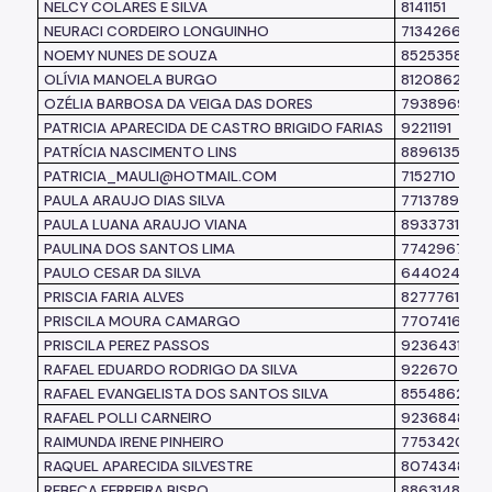
NELCY COLARES E SILVA
8141151
NEURACI CORDEIRO LONGUINHO
7134266
NOEMY NUNES DE SOUZA
8525358
OLÍVIA MANOELA BURGO
8120862
OZÉLIA BARBOSA DA VEIGA DAS DORES
7938969
PATRICIA APARECIDA DE CASTRO BRIGIDO FARIAS
9221191
PATRÍCIA NASCIMENTO LINS
8896135
PATRICIA_MAULI@HOTMAIL.COM
7152710
PAULA ARAUJO DIAS SILVA
7713789
PAULA LUANA ARAUJO VIANA
8933731
PAULINA DOS SANTOS LIMA
7742967
PAULO CESAR DA SILVA
6440240
PRISCIA FARIA ALVES
8277761
PRISCILA MOURA CAMARGO
7707416
PRISCILA PEREZ PASSOS
9236431
RAFAEL EDUARDO RODRIGO DA SILVA
9226702
RAFAEL EVANGELISTA DOS SANTOS SILVA
8554862
RAFAEL POLLI CARNEIRO
9236848
RAIMUNDA IRENE PINHEIRO
7753420
RAQUEL APARECIDA SILVESTRE
8074348
REBECA FERREIRA BISPO
8863148