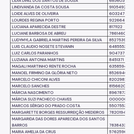
LÍDIA DINIZ DOS SANTOS DE SOUSA
6856039
LINDIVANDA DA COSTA SOUSA
9105492
LOIDE ALVES DE OLIVEIRA
6032478
LOURDES REGINA PORTO
9226648
LUCIANA APARECIDA DESTRE
8171122
LUCIANE BARBOSA DE ABREU
7861460
LUDYMYLA GABRIELA MARTINS PEREIRA DA SILVA
8527539
LUIS CLAUDIO NOSETE STEVANIN
6485553
LUIZ CARLOS PARANHOS
9047379
LUZIANA ANTONIA MARTINS
8451371
MAGALI MARTINHO RENTE ROCHA
6358594
MANOEL FIRMINO DA GLÓRIA NETO
8526940
MARCELO CHICONI ALVES
8202982
MARCELO SANCHES
8156620
MÁRCIA NASCIMENTO
8967873
MÁRCIA SUZI PACHECO CHAVES
0000000
MARCOS SÉRGIO DO PRADO COSTA
5507553
MARGARETTE BORGES RESSURREIÇÃO MEDEIROS
7820194
MARGARIDA DAS DORES APARECIDA DOS SANTOS
BARROS
7838433
MARIA AMELIA DA CRUS
5762596