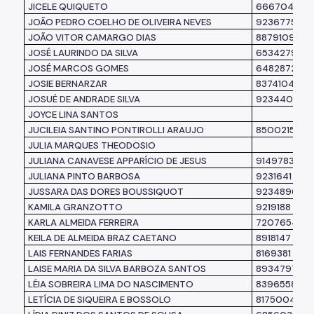
JICELE QUIQUETO
6667040
JOÃO PEDRO COELHO DE OLIVEIRA NEVES
9236775
JOÃO VITOR CAMARGO DIAS
8879109
JOSÉ LAURINDO DA SILVA
6534279
JOSÉ MARCOS GOMES
6482872
JOSIE BERNARZAR
8374104
JOSUÉ DE ANDRADE SILVA
9234403
JOYCE LINA SANTOS
JUCILEIA SANTINO PONTIROLLI ARAUJO
8500215
JULIA MARQUES THEODOSIO
JULIANA CANAVESE APPARÍCIO DE JESUS
9149783
JULIANA PINTO BARBOSA
9231641
JUSSARA DAS DORES BOUSSIQUOT
9234896
KAMILA GRANZOTTO
9219188
KARLA ALMEIDA FERREIRA
7207654
KEILA DE ALMEIDA BRAZ CAETANO
8918147
LAIS FERNANDES FARIAS
8169381
LAISE MARIA DA SILVA BARBOZA SANTOS
8934797
LÉIA SOBREIRA LIMA DO NASCIMENTO
8396558
LETÍCIA DE SIQUEIRA E BOSSOLO
8175004