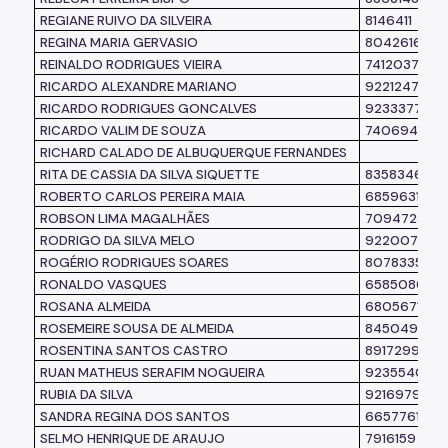
REGIANE RUIVO DA SILVEIRA
8146411
REGINA MARIA GERVASIO
8042616
REINALDO RODRIGUES VIEIRA
7412037
RICARDO ALEXANDRE MARIANO
9221247
RICARDO RODRIGUES GONCALVES
9233377
RICARDO VALIM DE SOUZA
7406941
RICHARD CALADO DE ALBUQUERQUE FERNANDES
RITA DE CASSIA DA SILVA SIQUETTE
8358346
ROBERTO CARLOS PEREIRA MAIA
6859631
ROBSON LIMA MAGALHÃES
7094728
RODRIGO DA SILVA MELO
9220071
ROGÉRIO RODRIGUES SOARES
8078335
RONALDO VASQUES
6585086
ROSANA ALMEIDA
6805671
ROSEMEIRE SOUSA DE ALMEIDA
8450498
ROSENTINA SANTOS CASTRO
8917299
RUAN MATHEUS SERAFIM NOGUEIRA
9235540
RUBIA DA SILVA
9216979
SANDRA REGINA DOS SANTOS
6657761
SELMO HENRIQUE DE ARAUJO
7916159