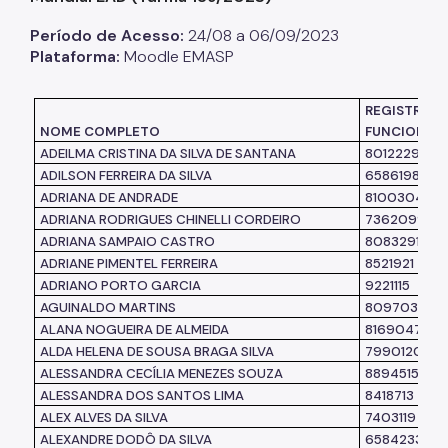
Período de Acesso:
24/08 a 06/09/2023
Listas de Seleção
Plataforma:
Moodle EMASP
Educadores
REGISTRO
Dicas e Orientações
NOME COMPLETO
FUNCIONAL
Solicitação de Turmas
ADEILMA CRISTINA DA SILVA DE SANTANA
8012229
ADILSON FERREIRA DA SILVA
6586198
Laboratório de Inovação - Lab11
ADRIANA DE ANDRADE
8100304
ADRIANA RODRIGUES CHINELLI CORDEIRO
7362099
Notícias
ADRIANA SAMPAIO CASTRO
8083291
ADRIANE PIMENTEL FERREIRA
8521921
Colegiado das Escolas de Governo
ADRIANO PORTO GARCIA
9221115
AGUINALDO MARTINS
8097038
ALANA NOGUEIRA DE ALMEIDA
8169047
ALDA HELENA DE SOUSA BRAGA SILVA
7990120
ALESSANDRA CECÍLIA MENEZES SOUZA
8894515
ALESSANDRA DOS SANTOS LIMA
8418713
ALEX ALVES DA SILVA
7403119
ALEXANDRE DODÔ DA SILVA
6584233