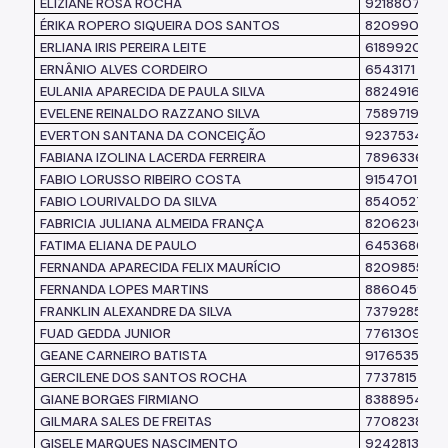
ELIZIANE ROSA ROCHA
9218807
ÉRIKA ROPERO SIQUEIRA DOS SANTOS
8209901
ERLIANA IRIS PEREIRA LEITE
6189920
ERNÂNIO ALVES CORDEIRO
6543171
EULANIA APARECIDA DE PAULA SILVA
8824916
EVELENE REINALDO RAZZANO SILVA
7589719
EVERTON SANTANA DA CONCEIÇÃO
9237534
FABIANA IZOLINA LACERDA FERREIRA
7896336
FABIO LORUSSO RIBEIRO COSTA
9154701
FABIO LOURIVALDO DA SILVA
8540527
FABRICIA JULIANA ALMEIDA FRANÇA
8206236
FATIMA ELIANA DE PAULO
6453686
FERNANDA APARECIDA FELIX MAURÍCIO
8209855
FERNANDA LOPES MARTINS
8860459
FRANKLIN ALEXANDRE DA SILVA
7379285
FUAD GEDDA JUNIOR
7761309
GEANE CARNEIRO BATISTA
9176535
GERCILENE DOS SANTOS ROCHA
7737815
GIANE BORGES FIRMIANO
8388954
GILMARA SALES DE FREITAS
7708238
GISELE MARQUES NASCIMENTO
9242813