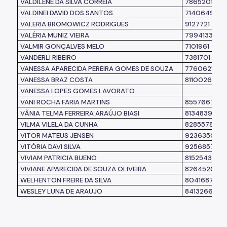
VALDILENE DA SILVA CORREIA
7865201
VALDINEI DAVID DOS SANTOS
7140649
VALERIA BROMOWICZ RODRIGUES
9127721
VALÉRIA MUNIZ VIEIRA
7994133
VALMIR GONÇALVES MELO
7101961
VANDERLI RIBEIRO
7381701
VANESSA APARECIDA PEREIRA GOMES DE SOUZA
7760621
VANESSA BRAZ COSTA
8110026
VANESSA LOPES GOMES LAVORATO
VANI ROCHA FARIA MARTINS
8557667
VÂNIA TELMA FERREIRA ARAÚJO BIASI
8134839
VILMA VILELA DA CUNHA
8285578
VITOR MATEUS JENSEN
9236350
VITÓRIA DAVI SILVA
9256857
VIVIAM PATRICIA BUENO
8152543
VIVIANE APARECIDA DE SOUZA OLIVEIRA
8264520
WELHENTON FREIRE DA SILVA
8041687
WESLEY LUNA DE ARAUJO
8413266