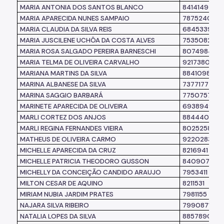
MARIA ANTONIA DOS SANTOS BLANCO
8414149
MARIA APARECIDA NUNES SAMPAIO
7875240
MARIA CLAUDIA DA SILVA REIS
6845339
MARIA JUSCILENE UCHÔA DA COSTA ALVES
7535082
MARIA ROSA SALGADO PEREIRA BARNESCHI
8074984
MARIA TELMA DE OLIVEIRA CARVALHO
9217380
MARIANA MARTINS DA SILVA
8841098
MARINA ALBANESE DA SILVA
7377177
MARINA SAGGIO BARBARÁ
7750757
MARINETE APARECIDA DE OLIVEIRA
6938949
MARLI CORTEZ DOS ANJOS
8844402
MARLI REGINA FERNANDES VIEIRA
8025258
MATHEUS DE OLIVEIRA CARMO
9220283
MICHELLE APARECIDA DA CRUZ
8216941
MICHELLE PATRICIA THEODORO GUSSON
8409072
MICHELLY DA CONCEIÇÃO CANDIDO ARAUJO
7953411
MILTON CESAR DE AQUINO
8211531
MIRIAM NUBIA JARDIM PRATES
7981155
NAJARA SILVA RIBEIRO
7990871
NATALIA LOPES DA SILVA
8857890