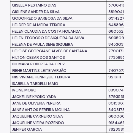
GISELLA RESTAINO DIAS
5706416
GISLENE SANDER DA SILVA
8819041
GODOFREDO BARBOSA DA SILVA
6514227
HELDER DE ALMEIDA TEIXEIRA
6488960
HELEN CLAUDIA DA COSTA HOLANDA
6805523
HELEN TEODORO DE SIQUEIRA DA SILVA
6935095
HELENA DE PAULA SENE SIQUEIRA
8453039
HELOISE GEORGIANE ALVES DE SANTANA
7790171
HILTON CESAR DOS SANTOS
7735880
IDILMARA ROBERTA DA CRUZ
IRENE MARTINS LEITE VARJÃO
7407572
IRIS VIVIANE HENRIQUE TEIXEIRA
9219111
ISABELLA TARDELLI MAIO
IVONE MORO
8390746
JACKELINE KYOKO YADA
8793531
JANE DE OLIVEIRA PEREIRA
8019967
JANE SANTOS PEREIRA MOLINA
8408173
JAQUELINE CARNEIRO SILVA
6800602
JAQUELINE VIEIRA ROZENDO
9184465
JENIFER GARCIA
7823991