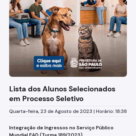
Diretrizes Institucionais
Organização
Legislação
Orientações
Infraestrutura
Agendamento de Salas
Lista dos Alunos Selecionados
Dúvidas Frequentes
em Processo Seletivo
Formações da EMASP
Quarta-feira, 23 de Agosto de 2023 | Horário: 18:38
Formações Oferecidas
Inscrições Abertas
Integração de Ingressos no Serviço Público
Mundial EAD (Turma 189/2023)
Como se Inscrever