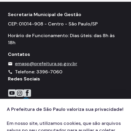
Secretaria Municipal de Gestão
CEP: 01014-908 - Centro - São Paulo/SP
Horário de Funcionamento: Dias úteis: das 8h às
18h
Contatos
emasp@prefeitura.sp.gov.br
mail
Telefone: 3396-7060
call
Redes Sociais
Icone do YouTube
Icone do Instagram
Icone do Facebook
A Prefeitura de São Paulo valoriza sua privacidade!
Em nosso site, utilizamos cookies, que são arquivos
salvos no seu computador para auxiliar a coletar