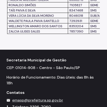
RONALDO SIMÕES
7105827
SEME
TAÍS PAIVA E SILVA
8347468
SMS
VERA LÚCIA DA SILVA MORENO
8046018
SUB/AF
WALDETE PAULA PAIVA SANTELLO
7292931
SEME
WELLINGTON AMARO DOS SANTOS
8353204
SMS
ZALCIA ULISES SALES
7857390
SMS
Secretaria Municipal de Gestão
CEP: 01014-908 - Centro - São Paulo/SP
Horário de Funcionamento: Dias úteis: das 8h às
18h
Contatos
emasp@prefeitura.sp.gov.br
mail
Telefone: 3396-7060
call