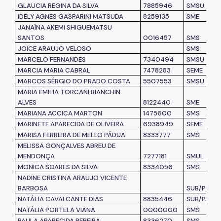
GLAUCIA REGINA DA SILVA
7885946
SMSU
IDELY AGNES GASPARINI MATSUDA
8259135
SME
JANAÍNA AKEMI SHIGUEMATSU
SANTOS
0016457
SMS
JOICE ARAUJO VELOSO
SMS
MARCELO FERNANDES
7340494
SMSU
MARCIA MARIA CABRAL
7478283
SEME
MARCOS SÉRGIO DO PRADO COSTA
5507553
SMSU
MARIA EMILIA TORCANI BIANCHIN
ALVES
8122440
SME
MARIANA ACCICA MARTON
1475600
SMS
MARINETE APARECIDA DE OLIVEIRA
6938949
SEME
MARISA FERREIRA DE MELLO PÁDUA
8333777
SMS
MELISSA GONÇALVES ABREU DE
MENDONÇA
7277181
SMUL
MONICA SOARES DA SILVA
8334056
SMS
NADINE CRISTINA ARAUJO VICENTE
BARBOSA
SUB/PE
NATÁLIA CAVALCANTE DIAS
8835446
SUB/PJ
NATÁLIA PORTELA VIANA
0000000
SMS
PAULA APARECIDA PEREIRA
8336270
SMS