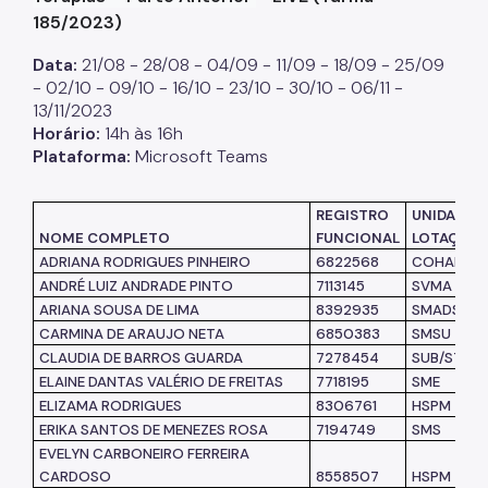
185/2023)
Listas de Seleção
Data:
21/08 - 28/08 - 04/09 - 11/09 - 18/09 - 25/09
Educadores
- 02/10 - 09/10 - 16/10 - 23/10 - 30/10 - 06/11 -
13/11/2023
Dicas e Orientações
Horário:
14h às 16h
Plataforma:
Microsoft Teams
Solicitação de Turmas
Laboratório de Inovação - Lab11
REGISTRO
UNIDADE D
NOME COMPLETO
FUNCIONAL
LOTAÇÃO
Notícias
ADRIANA RODRIGUES PINHEIRO
6822568
COHAB
ANDRÉ LUIZ ANDRADE PINTO
7113145
SVMA
Colegiado das Escolas de Governo
ARIANA SOUSA DE LIMA
8392935
SMADS
CARMINA DE ARAUJO NETA
6850383
SMSU
CLAUDIA DE BARROS GUARDA
7278454
SUB/ST
ELAINE DANTAS VALÉRIO DE FREITAS
7718195
SME
ELIZAMA RODRIGUES
8306761
HSPM
ERIKA SANTOS DE MENEZES ROSA
7194749
SMS
EVELYN CARBONEIRO FERREIRA
CARDOSO
8558507
HSPM