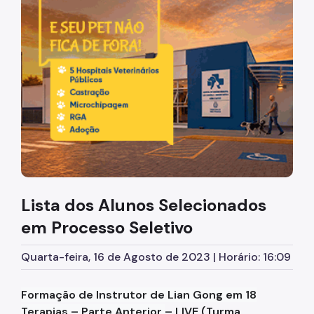
Diretrizes Institucionais
Organização
Legislação
Orientações
Infraestrutura
Agendamento de Salas
Lista dos Alunos Selecionados
Dúvidas Frequentes
em Processo Seletivo
Formações da EMASP
Quarta-feira, 16 de Agosto de 2023 | Horário: 16:09
Formações Oferecidas
Inscrições Abertas
Formação de Instrutor de Lian Gong em 18
Terapias – Parte Anterior
– LIVE (Turma
Como se Inscrever