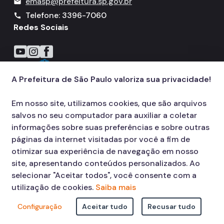
emasp@prefeitura.sp.gov.br
mail
Telefone: 3396-7060
call
Redes Sociais
Icone do YouTube
Icone do Instagram
Icone do Facebook
A Prefeitura de São Paulo valoriza sua privacidade!
Em nosso site, utilizamos cookies, que são arquivos
salvos no seu computador para auxiliar a coletar
informações sobre suas preferências e sobre outras
páginas da internet visitadas por você a fim de
otimizar sua experiência de navegação em nosso
site, apresentando conteúdos personalizados. Ao
selecionar "Aceitar todos", você consente com a
utilização de cookies.
Saiba mais
Configuração
Aceitar tudo
Recusar tudo
© COPYRIGHT 2026,
Prefeitura Municipal de São Paulo Viaduto do Cha,
15 - Centro - CEP: 01002-020