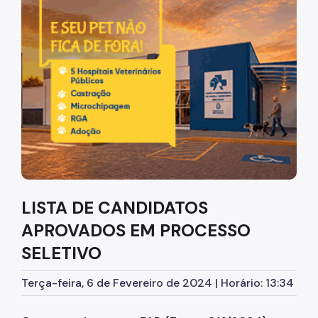
Diretrizes Institucionais
Organização
Legislação
Orientações
Infraestrutura
Agendamento de Salas
LISTA DE CANDIDATOS
Dúvidas Frequentes
APROVADOS EM PROCESSO
Formações da EMASP
SELETIVO
Formações Oferecidas
Terça-feira, 6 de Fevereiro de 2024 | Horário: 13:34
Inscrições Abertas
Como se Inscrever