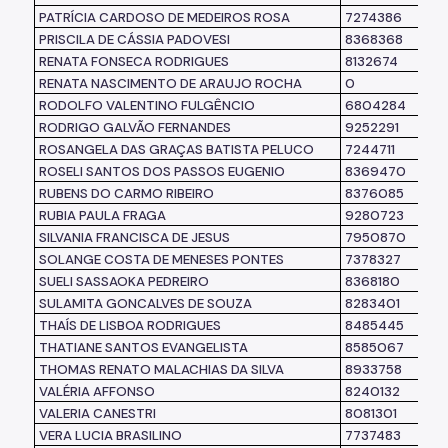
PATRÍCIA CARDOSO DE MEDEIROS ROSA
7274386
PRISCILA DE CÁSSIA PADOVESI
8368368
RENATA FONSECA RODRIGUES
8132674
RENATA NASCIMENTO DE ARAUJO ROCHA
0
RODOLFO VALENTINO FULGÊNCIO
6804284
RODRIGO GALVÃO FERNANDES
9252291
ROSANGELA DAS GRAÇAS BATISTA PELUCO
7244711
ROSELI SANTOS DOS PASSOS EUGENIO
8369470
RUBENS DO CARMO RIBEIRO
8376085
RUBIA PAULA FRAGA
9280723
SILVANIA FRANCISCA DE JESUS
7950870
SOLANGE COSTA DE MENESES PONTES
7378327
SUELI SASSAOKA PEDREIRO
8368180
SULAMITA GONCALVES DE SOUZA
8283401
THAÍS DE LISBOA RODRIGUES
8485445
THATIANE SANTOS EVANGELISTA
8585067
THOMAS RENATO MALACHIAS DA SILVA
8933758
VALÉRIA AFFONSO
8240132
VALERIA CANESTRI
8081301
VERA LUCIA BRASILINO
7737483