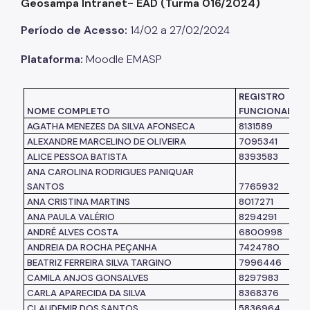
Geosampa Intranet- EAD (Turma 016/2024)
Listas de Seleção
Período de Acesso:
14/02 a 27/02/2024
Educadores
Plataforma:
Moodle EMASP
Dicas e Orientações
REGISTRO
Solicitação de Turmas
NOME COMPLETO
FUNCIONAL
AGATHA MENEZES DA SILVA AFONSECA
8131589
Laboratório de Inovação - Lab11
ALEXANDRE MARCELINO DE OLIVEIRA
7095341
ALICE PESSOA BATISTA
8393583
Notícias
ANA CAROLINA RODRIGUES PANIQUAR
Colegiado das Escolas de Governo
SANTOS
7765932
ANA CRISTINA MARTINS
8017271
ANA PAULA VALÉRIO
8294291
ANDRÉ ALVES COSTA
6800998
ANDREIA DA ROCHA PEÇANHA
7424780
BEATRIZ FERREIRA SILVA TARGINO
7996446
CAMILA ANJOS GONSALVES
8297983
CARLA APARECIDA DA SILVA
8368376
CLAUDEMIR DOS SANTOS
5836964