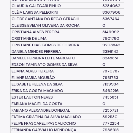
CLAUDIA CALEGARI PINHO
8284062
CLÉIA LARISSA PELEGRINI
8367906
CLEIDE SANTANA DO REGO CERACHI
8367434
CLEISSE EVELYN OLIVEIRA DA ROCHA
0
CRISTIANA ALVES PEREIRA
8149992
CRISTIANE DE LIMA
7901780
CRISTIANE DIAS GOMES DE OLIVEIRA
9203842
DANIELA MENDES FERREIRA
8398142
DANIELE FERREIRA LEITE MARCATO
8245851
EDSON TAMINATO GOMES DA SILVA
0
ELIANA ALVES TEIXEIRA
7870787
ELIANE MARIA MOURÃO
7981783
ELISABETE HELENA DA SILVA
7139934
ERIKA DA COSTA MACHADO
8462216
ESTER LAUTON NEVES
7435851
FABIANA MACIEL DA COSTA
0
FABIANO ALEXANDRE DONEGAL
7255721
FÁTIMA CRISTINA DA SILVA MACHADO
8921130
FELIPE FRASCARELI PASCALICCHIO
7772254
FERNANDA CARVALHO MENDONÇA
7936915