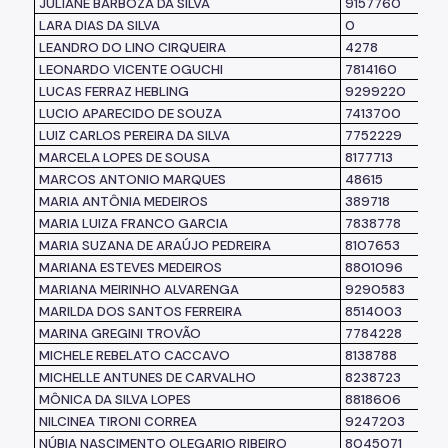
JULIANE BARBOZA DA SILVA
9157760
LARA DIAS DA SILVA
0
LEANDRO DO LINO CIRQUEIRA
4278
LEONARDO VICENTE OGUCHI
7814160
LUCAS FERRAZ HEBLING
9299220
LUCIO APARECIDO DE SOUZA
7413700
LUIZ CARLOS PEREIRA DA SILVA
7752229
MARCELA LOPES DE SOUSA
8177713
MARCOS ANTONIO MARQUES
48615
MARIA ANTÔNIA MEDEIROS
389718
MARIA LUIZA FRANCO GARCIA
7838778
MARIA SUZANA DE ARAÚJO PEDREIRA
8107653
MARIANA ESTEVES MEDEIROS
8801096
MARIANA MEIRINHO ALVARENGA
9290583
MARILDA DOS SANTOS FERREIRA
8514003
MARINA GREGINI TROVÃO
7784228
MICHELE REBELATO CACCAVO
8138788
MICHELLE ANTUNES DE CARVALHO
8238723
MÔNICA DA SILVA LOPES
8818606
NILCINEA TIRONI CORREA
9247203
NÚBIA NASCIMENTO OLEGARIO RIBEIRO
8045071