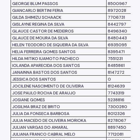
GEORGE BLUM PASSOS
8500967
GIANCARLO BERTINI FERIA
8972028
GILDA SHIMIZU SCHAACK
7706731
GISLAYNE REGINA DA SILVA
8442797
GLAUCE CASTOR DE MEDEIROS
8496340
GLAUCE DE MOURA DA SILVA
8480443
HELEN TEODORO DE SIQUEIRA DA SILVA
6935095
HELIA FERREIRA GOMES SANTOS
8395471
HILDA MITIKO IUAMOTO PACHECO
7551231
IOLANDA APARECIDA DOS SANTOS
8485861
JANAINNA BASTOS DOS SANTOS
8147272
JESSICA DOS SANTOS
0
JOCILENE NASCIMENTO DE OLIVEIRA
8124639
JOSE PAULO ROCHA DE ARAUJO
7743319
JOSIANE GOMES
5238816
JOSILMA BRAZ DE BRITO
7300280
JULIA DA FONSECA BARBOSA
8012326
JULIA MACEDO DE OLIVEIRA MORIOKA
8278067
JULIAN VARGAS DO AMARAL
8897450
JULIANA FRANCO CABRAL MELO
7712081