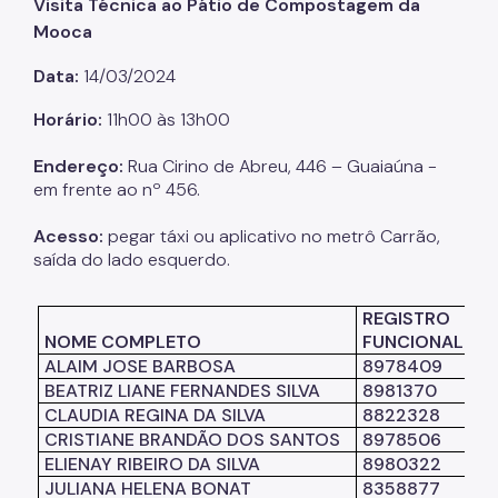
Visita Técnica ao Pátio de Compostagem da
Mooca
Listas de Seleção
Data:
14/03/2024
Educadores
Horário:
11h00 às 13h00
Dicas e Orientações
Endereço:
Rua
Cirino de Abreu, 446 – Guaiaúna -
Solicitação de Turmas
em frente ao nº 456.
Laboratório de Inovação - Lab11
Acesso:
pegar táxi ou aplicativo no metrô Carrão,
Notícias
saída do lado esquerdo.
Colegiado das Escolas de Governo
REGISTRO
NOME COMPLETO
FUNCIONAL
ALAIM JOSE BARBOSA
8978409
BEATRIZ LIANE FERNANDES SILVA
8981370
CLAUDIA REGINA DA SILVA
8822328
CRISTIANE BRANDÃO DOS SANTOS
8978506
ELIENAY RIBEIRO DA SILVA
8980322
JULIANA HELENA BONAT
8358877