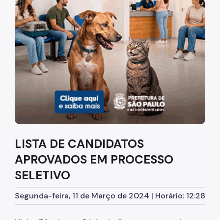
Diretrizes Institucionais
Organização
Legislação
Orientações
Infraestrutura
Agendamento de Salas
LISTA DE CANDIDATOS
Dúvidas Frequentes
APROVADOS EM PROCESSO
Formações da EMASP
SELETIVO
Formações Oferecidas
Segunda-feira, 11 de Março de 2024 | Horário: 12:28
Inscrições Abertas
Como se Inscrever