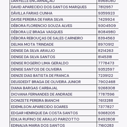
DANYELLE ENCARNAÇÃO
8968080
DAVID APARECIDO DOS SANTOS MARQUES
7812957
DÁVILLA FARIAS CUNHA
9359923
DAYSE PEREIRA DE FARIA SILVA
7429924
DÉBORA FLORENCIO SOUZA ALVES
9304509
DÉBORA LIZ BRAGA VASQUES
8084980
DÉBORA REBOUÇAS DE SALES CARNEIRO
8394563
DELMA MOTA TRINDADE
8970912
DENISE DA SILVA ARAUJO
8214263
DENISE DA SILVA SANTOS
8145318
DENISE ROGERIO LIMA GERALDO
7778473
DENISE SANTOS DE OLIVEIRA
9352597
DENIZE DIAS BATISTA DE FRANCA
7239122
DEUSDEDIT BRAGA DE OLIVEIRA JUNIOR
7902468
DIANA BARGAS CARBAJAL
9268308
DIOVANA FERNANDES DE ANDRADE
7787596
DONIZETE PEREIRA BIANCHI
7613288
EDEMILSON APARECIDO SOARES
7377827
EDGAR HENRIQUE DA COSTA SANTOS
9368205
EDILIA RUFINO DE ARAUJO PARIZOTTO
8492808
EDINALVA MARIA DOS SANTOS
7160283