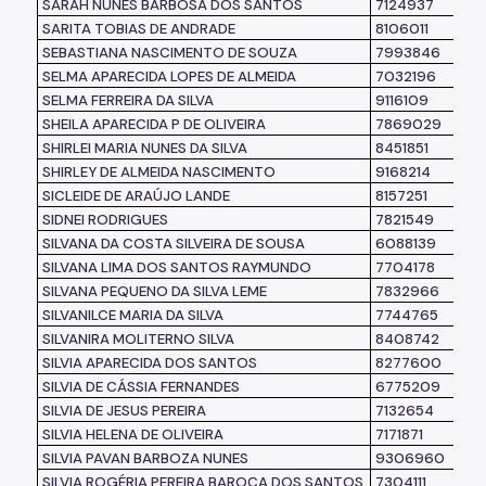
SARAH NUNES BARBOSA DOS SANTOS
7124937
SARITA TOBIAS DE ANDRADE
8106011
SEBASTIANA NASCIMENTO DE SOUZA
7993846
SELMA APARECIDA LOPES DE ALMEIDA
7032196
SELMA FERREIRA DA SILVA
9116109
SHEILA APARECIDA P DE OLIVEIRA
7869029
SHIRLEI MARIA NUNES DA SILVA
8451851
SHIRLEY DE ALMEIDA NASCIMENTO
9168214
SICLEIDE DE ARAÚJO LANDE
8157251
SIDNEI RODRIGUES
7821549
SILVANA DA COSTA SILVEIRA DE SOUSA
6088139
SILVANA LIMA DOS SANTOS RAYMUNDO
7704178
SILVANA PEQUENO DA SILVA LEME
7832966
SILVANILCE MARIA DA SILVA
7744765
SILVANIRA MOLITERNO SILVA
8408742
SILVIA APARECIDA DOS SANTOS
8277600
SILVIA DE CÁSSIA FERNANDES
6775209
SILVIA DE JESUS PEREIRA
7132654
SILVIA HELENA DE OLIVEIRA
7171871
SILVIA PAVAN BARBOZA NUNES
9306960
SILVIA ROGÉRIA PEREIRA BAROCA DOS SANTOS
7304111