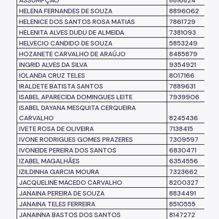
ASSUMPÇÃO
8816824
HELENA FERNANDES DE SOUZA
8896062
HELENICE DOS SANTOS ROSA MATIAS
7861729
HELENITA ALVES DUDU DE ALMEIDA
7381093
HELVECIO CANDIDO DE SOUZA
5853249
HOZANETE CARVALHO DE ARAÚJO
8485879
INGRID ALVES DA SILVA
9354921
IOLANDA CRUZ TELES
8017166
IRALDETE BATISTA SANTOS
7889631
ISABEL APARECIDA DOMINGUES LEITE
7939906
ISABEL DAYANA MESQUITA CERQUEIRA
CARVALHO
8245436
IVETE ROSA DE OLIVEIRA
7138415
IVONE RODRIGUES GOMES PRAZERES
7309597
IVONEIDE PEREIRA DOS SANTOS
6830471
IZABEL MAGALHÃES
6354556
IZILDINHA GARCIA MOURA
7323662
JACQUELINE MACEDO CARVALHO
8200327
JANAINA PEREIRA DE SOUZA
8834491
JANAINA TELES FERREIRA
8510555
JANAINNA BASTOS DOS SANTOS
8147272