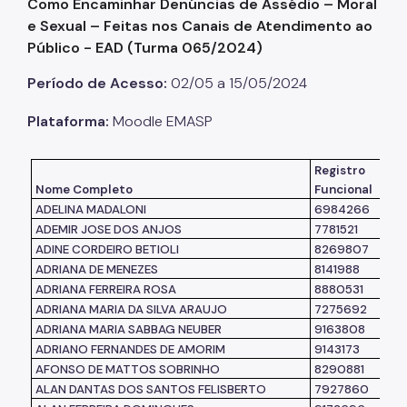
Como Encaminhar Denúncias de Assédio – Moral
e Sexual – Feitas nos Canais de Atendimento ao
Listas de Seleção
Público - EAD (Turma 065/2024)
Educadores
Período de Acesso:
02/05 a 15/05/2024
Dicas e Orientações
Plataforma:
Moodle EMASP
Solicitação de Turmas
Registro
Laboratório de Inovação - Lab11
Nome Completo
Funcional
Notícias
ADELINA MADALONI
6984266
ADEMIR JOSE DOS ANJOS
7781521
Colegiado das Escolas de Governo
ADINE CORDEIRO BETIOLI
8269807
ADRIANA DE MENEZES
8141988
ADRIANA FERREIRA ROSA
8880531
ADRIANA MARIA DA SILVA ARAUJO
7275692
ADRIANA MARIA SABBAG NEUBER
9163808
ADRIANO FERNANDES DE AMORIM
9143173
AFONSO DE MATTOS SOBRINHO
8290881
ALAN DANTAS DOS SANTOS FELISBERTO
7927860