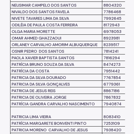
NEUSIMAR CAMPELO DOS SANTOS
8804320
NIVALDO DOS SANTOS FAVELA
7786468
NIVETE TAVARES LIMA DA SILVA
7992645
ODILÉIA DE PAULA COSTA FERREIRA
8172943
OLGA MARIA MORETTE
6978053
OMAR AHMED GHAZZAOUI
8923981
ORLANEY CARVALHO AMORIM ALBUQUERQUE
8239517
OSNIR PEDRO DOS SANTOS
7814241
PAOLA XAVIER BAPTISTA SANTOS
7816294
PATRÍCIA BRUNO SOUZA DA SILVA
8474273
PATRÍCIA DA COSTA
7951442
PATRICIA DA SILVA DOURADO
7767854
PATRICIA DA SILVA GONÇALVES
6779361
PATRICIA DE JESUS REIS
8867186
PATRICIA DE OLIVEIRA JORGE
7867832
PATRÍCIA GANDRA CARVALHO NASCIMENTO
7940874
PATRICIA LIMA VIEIRA
8083410
PATRÍCIA MARGARETE BONVENTI PINTO
7253109
PATRICIA MORENO CARVALHO DE JESUS
7938420