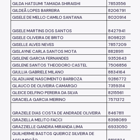
GILDA HATSUMI TAMADA SHIRAISHI
7853556
GILDEÃ LOPES BARREIRA
8206791
GISELE DE MELLO CAMILO SANTANA
8020914
GISELE MARTINS DOS SANTOS
8427941
GISELE OLIVEIRA DE BRITO
8098221
GISELLE ALVES NEVES
7857209
GISLAYNE CARLA SANTOS MOTA
8828911
GISLENE GARCIA FERNANDES
9352643
GISLENE SANTOS THEODORO CASTEL
7506856
GIULLIA GABRIELE MILANO
8834164
GLADIJANE NASCIMENTO BARBOZA
9286772
GLAUCO DE OLIVEIRA CAMARGO
7359314
GLEICE DELFINO PEREIRA DA SILVA
8215561
GRACIELA GARCIA MEIRINO
7571372
GRAZIELE DIAS COSTA DE ANDRADE OLIVEIRA
8467811
GRAZIELLA MELITO FACCI
8398089
GRAZZIELLE GANDRA MIRANDA LIMA
6933050
GUILHERME BASTOS QUEIROZ SILVEIRA DE