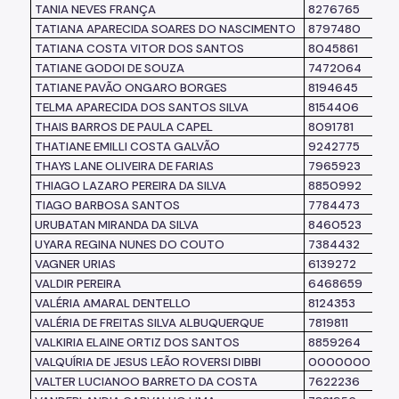
TANIA NEVES FRANÇA
8276765
TATIANA APARECIDA SOARES DO NASCIMENTO
8797480
TATIANA COSTA VITOR DOS SANTOS
8045861
TATIANE GODOI DE SOUZA
7472064
TATIANE PAVÃO ONGARO BORGES
8194645
TELMA APARECIDA DOS SANTOS SILVA
8154406
THAIS BARROS DE PAULA CAPEL
8091781
THATIANE EMILLI COSTA GALVÃO
9242775
THAYS LANE OLIVEIRA DE FARIAS
7965923
THIAGO LAZARO PEREIRA DA SILVA
8850992
TIAGO BARBOSA SANTOS
7784473
URUBATAN MIRANDA DA SILVA
8460523
UYARA REGINA NUNES DO COUTO
7384432
VAGNER URIAS
6139272
VALDIR PEREIRA
6468659
VALÉRIA AMARAL DENTELLO
8124353
VALÉRIA DE FREITAS SILVA ALBUQUERQUE
7819811
VALKIRIA ELAINE ORTIZ DOS SANTOS
8859264
VALQUÍRIA DE JESUS LEÃO ROVERSI DIBBI
0000000
VALTER LUCIANOO BARRETO DA COSTA
7622236