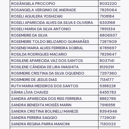
ROSÂNGELA PROCOPIO
8032220
ROSANGELA VERGINIO DE ANDRADE
7825064
ROSELI AGUILERA YOSHIZAKI
7108184
ROSELI APARECIDA ALVES DA SILVA E OLIVEIRA
6333168
ROSELI MARIA DA SILVA ANTONIO
7891334
ROSEMEIRE DA SILVA
6806937
ROSEMEIRE TOLDO BELIZARDO GUIMARÃES
7287909
ROSENEI MARIA ALVES FERREIRA SOBRAL
6785697
ROSILDA RODRIGUES MACARIO
7829647
ROSILENE APARECIDA VAZ DOS SANTOS
8037141
ROSILENE CÂNDIDA DE LIRA IWASHITA
8129291
ROSIMEIRE CRISTINA DA SILVA OQUENDO
7297360
ROSIMEIRE DE JESUS DIAS
7134177
RUTH MARIA MEDEIROS DOS SANTOS
5388228
SÂMIA LÍVIA CHAVES
8455783
SANDRA APARECIDA DOS REIS FERREIRA
8882789
SANDRA BENEDITA MOISÉS MARIN
7916558
SANDRA CRISTINA BOLINELLI MANEZE
8394946
SANDRA PEREIRA SAGGIO
7729031
SANDRA REGINA PARRA MANCINI
7130023