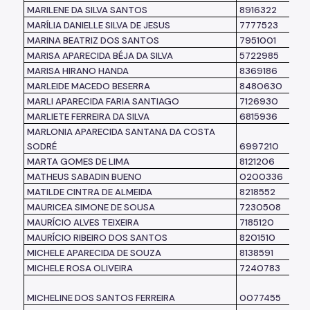
MARILENE DA SILVA SANTOS
8916322
MARÍLIA DANIELLE SILVA DE JESUS
7777523
MARINA BEATRIZ DOS SANTOS
7951001
MARISA APARECIDA BÉJA DA SILVA
5722985
MARISA HIRANO HANDA
8369186
MARLEIDE MACEDO BESERRA
8480630
MARLI APARECIDA FARIA SANTIAGO
7126930
MARLIETE FERREIRA DA SILVA
6815936
MARLONIA APARECIDA SANTANA DA COSTA
SODRÉ
6997210
MARTA GOMES DE LIMA
8121206
MATHEUS SABADIN BUENO
0200336
MATILDE CINTRA DE ALMEIDA
8218552
MAURICEA SIMONE DE SOUSA
7230508
MAURÍCIO ALVES TEIXEIRA
7185120
MAURÍCIO RIBEIRO DOS SANTOS
8201510
MICHELE APARECIDA DE SOUZA
8138591
MICHELE ROSA OLIVEIRA
7240783
MICHELINE DOS SANTOS FERREIRA
0077455