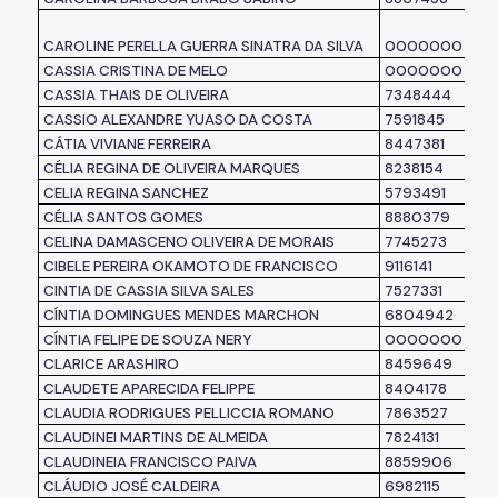
CAROLINE PERELLA GUERRA SINATRA DA SILVA
0000000
CASSIA CRISTINA DE MELO
0000000
CASSIA THAIS DE OLIVEIRA
7348444
CASSIO ALEXANDRE YUASO DA COSTA
7591845
CÁTIA VIVIANE FERREIRA
8447381
CÉLIA REGINA DE OLIVEIRA MARQUES
8238154
CELIA REGINA SANCHEZ
5793491
CÉLIA SANTOS GOMES
8880379
CELINA DAMASCENO OLIVEIRA DE MORAIS
7745273
CIBELE PEREIRA OKAMOTO DE FRANCISCO
9116141
CINTIA DE CASSIA SILVA SALES
7527331
CÍNTIA DOMINGUES MENDES MARCHON
6804942
CÍNTIA FELIPE DE SOUZA NERY
0000000
CLARICE ARASHIRO
8459649
CLAUDETE APARECIDA FELIPPE
8404178
CLAUDIA RODRIGUES PELLICCIA ROMANO
7863527
CLAUDINEI MARTINS DE ALMEIDA
7824131
CLAUDINEIA FRANCISCO PAIVA
8859906
CLÁUDIO JOSÉ CALDEIRA
6982115