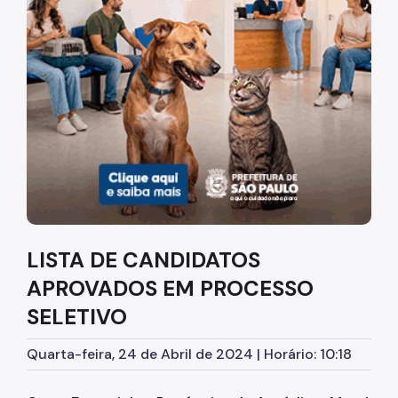
Diretrizes Institucionais
Organização
Legislação
Orientações
Infraestrutura
Agendamento de Salas
LISTA DE CANDIDATOS
Dúvidas Frequentes
APROVADOS EM PROCESSO
Formações da EMASP
SELETIVO
Formações Oferecidas
Quarta-feira, 24 de Abril de 2024 | Horário: 10:18
Inscrições Abertas
Como se Inscrever