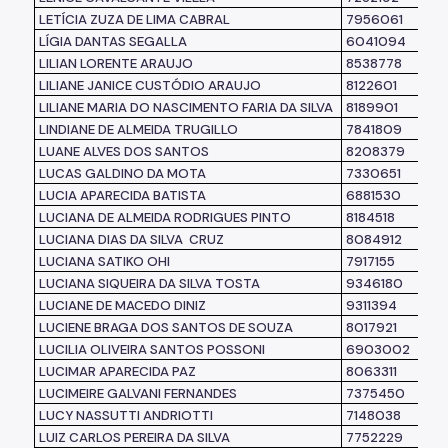
LETÍCIA ZUZA DE LIMA CABRAL
7956061
LÍGIA DANTAS SEGALLA
6041094
LILIAN LORENTE ARAUJO
8538778
LILIANE JANICE CUSTÓDIO ARAUJO
8122601
LILIANE MARIA DO NASCIMENTO FARIA DA SILVA
8189901
LINDIANE DE ALMEIDA TRUGILLO
7841809
LUANE ALVES DOS SANTOS
8208379
LUCAS GALDINO DA MOTA
7330651
LUCIA APARECIDA BATISTA
6881530
LUCIANA DE ALMEIDA RODRIGUES PINTO
8184518
LUCIANA DIAS DA SILVA CRUZ
8084912
LUCIANA SATIKO OHI
7917155
LUCIANA SIQUEIRA DA SILVA TOSTA
9346180
LUCIANE DE MACEDO DINIZ
9311394
LUCIENE BRAGA DOS SANTOS DE SOUZA
8017921
LUCILIA OLIVEIRA SANTOS POSSONI
6903002
LUCIMAR APARECIDA PAZ
8063311
LUCIMEIRE GALVANI FERNANDES
7375450
LUCY NASSUTTI ANDRIOTTI
7148038
LUIZ CARLOS PEREIRA DA SILVA
7752229