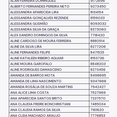
ALAN FERREIRA DOMINGUES
9172696
ALBERTO FERNANDES PEREIRA NETO
9273450
ALESSANDRA APARECIDA LIRA
8134154
ALESSANDRA GONÇALVES REZENDE
8159033
ALESSANDRA GUSMÃO
8093032
ALESSANDRA SILVA DA GRAÇA
8373060
ALEX SANDRO DOMINGOS DA SILVA
7718420
ALINE CARDOSO DE MOURA FERREIRA
8880514
ALINE DA SILVA LIRA
8277206
ALINE FERNANDES FELIPE
8471525
ALINE KATHLEEN RIBEIRO AGUIAR
8153736
ALINE MOURA GAROFALO
8848203
ALINE RODRIGUES DAMASCENO
8273456
AMANDA DE BARROS MOTA
8498695
AMANDA DE LIMA NASCIMENTO
9347666
AMANDA ROSÁLIA DE SOUZA MARTINS
7942427
ANA ALICE LIMA COSTA
7527969
ANA APARECIDA SANTOS BRITO
7237570
ANA CLAUDIA FREIRE BONCHRISTIANI
7485034
ANA CLAUDIA RAMOS DA SILVA
7161620
ANA CLEIA MACHADO ARAUJO
7776853