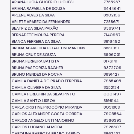
ARIANA LUCIA GLICÉRIO LUCHESI
7755287
ARIANA RAFAELLA DE SOUSA
8444641
ARLENE ALVES DA SILVA
8502196
ARLETE APARECIDA FERNANDES
7288671
BEATRIZ DA SILVA PAIXÃO
9369741
BERNADETE MOURA PEREIRA
7140967
BIANCA FERREIRA DA SILVA
8816492
BRUNA APARECIDA BEGATTINI MARTINS
8880191
BRUNA CRUZ DE SOUZA
8956031
BRUNA FERREIRA BATISTA
8176141
BRUNA PASTORIZA RAGHEB
9372709
BRUNO MENDES DA ROCHA
8891427
CAMILA DANIELA DO PRADO FERREIRA
7985495
CAMILA OLIVEIRA DA SILVA
8552134
CAMILA PEREGHIN DA SILVA PINTO
0001497
CAMILA SANTO LISBOA
8198144
CARLA CRISTINE PROCÓPIO MIRANDA
8091889
CARLOS ALEXANDRE COSTA CORREIA
7905564
CARLOS ANGELO UNTI MAIORINO
9366393
CARLOS LUCIANO ALMEIDA
7928807
CAROLINA BARBOSA BRABO SABINO
8867453