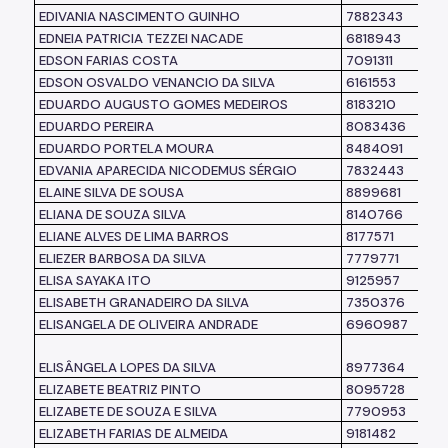
EDIVANIA NASCIMENTO GUINHO
7882343
EDNEIA PATRICIA TEZZEI NACADE
6818943
EDSON FARIAS COSTA
7091311
EDSON OSVALDO VENANCIO DA SILVA
6161553
EDUARDO AUGUSTO GOMES MEDEIROS
8183210
EDUARDO PEREIRA
8083436
EDUARDO PORTELA MOURA
8484091
EDVANIA APARECIDA NICODEMUS SÉRGIO
7832443
ELAINE SILVA DE SOUSA
8899681
ELIANA DE SOUZA SILVA
8140766
ELIANE ALVES DE LIMA BARROS
8177571
ELIEZER BARBOSA DA SILVA
7779771
ELISA SAYAKA ITO
9125957
ELISABETH GRANADEIRO DA SILVA
7350376
ELISANGELA DE OLIVEIRA ANDRADE
6960987
ELISÂNGELA LOPES DA SILVA
8977364
ELIZABETE BEATRIZ PINTO
8095728
ELIZABETE DE SOUZA E SILVA
7790953
ELIZABETH FARIAS DE ALMEIDA
9181482