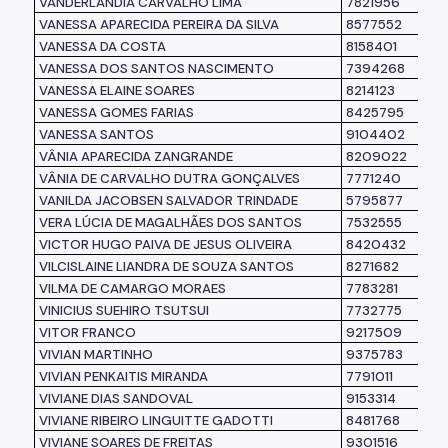
VANDERLANDIA CARVALHO LIMA
7821956
VANESSA APARECIDA PEREIRA DA SILVA
8577552
VANESSA DA COSTA
8158401
VANESSA DOS SANTOS NASCIMENTO
7394268
VANESSA ELAINE SOARES
8214123
VANESSA GOMES FARIAS
8425795
VANESSA SANTOS
9104402
VÂNIA APARECIDA ZANGRANDE
8209022
VÂNIA DE CARVALHO DUTRA GONÇALVES
7771240
VANILDA JACOBSEN SALVADOR TRINDADE
5795877
VERA LÚCIA DE MAGALHÃES DOS SANTOS
7532555
VICTOR HUGO PAIVA DE JESUS OLIVEIRA
8420432
VILCISLAINE LIANDRA DE SOUZA SANTOS
8271682
VILMA DE CAMARGO MORAES
7783281
VINICIUS SUEHIRO TSUTSUI
7732775
VITOR FRANCO
9217509
VIVIAN MARTINHO
9375783
VIVIAN PENKAITIS MIRANDA
7791011
VIVIANE DIAS SANDOVAL
9153314
VIVIANE RIBEIRO LINGUITTE GADOTTI
8481768
VIVIANE SOARES DE FREITAS
9301516