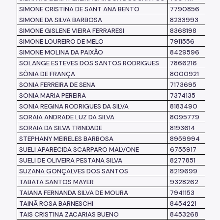
SIMONE CRISTINA DE SANT ANA BENTO
7790856
SIMONE DA SILVA BARBOSA
8233993
SIMONE GISLENE VIEIRA FERRARESI
8368198
SIMONE LOUREIRO DE MELO
7911556
SIMONE MOLINA DA PAIXÃO
8429596
SOLANGE ESTEVES DOS SANTOS RODRIGUES
7866216
SÔNIA DE FRANÇA
8000921
SONIA FERREIRA DE SENA
7173695
SONIA MARIA PEREIRA
7374135
SONIA REGINA RODRIGUES DA SILVA
8183490
SORAIA ANDRADE LUZ DA SILVA
8095779
SORAIA DA SILVA TRINDADE
8193614
STEPHANY MEIRELES BARBOSA
8959994
SUELI APARECIDA SCARPARO MALVONE
6755917
SUELI DE OLIVEIRA PESTANA SILVA
8277851
SUZANA GONÇALVES DOS SANTOS
8219699
TABATA SANTOS MAYER
9328262
TAIANA FERNANDA SILVA DE MOURA
7941153
TAINÃ ROSA BARNESCHI
8454221
TAIS CRISTINA ZACARIAS BUENO
8453268