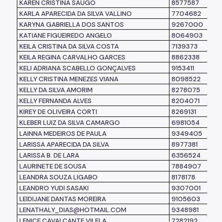
KAREN CRISTINA SAUGO
8577587
KARLA APARECIDA DA SILVA VALLINO
7704682
KARYNA GABRIELLA DOS SANTOS
9267000
KATIANE FIGUEIREDO ANGELO
8064903
KEILA CRISTINA DA SILVA COSTA
7139373
KEILA REGINA CARVALHO GARCES
8862338
KELI ADRIANA SCABELLO GONÇALVES
9153411
KELLY CRISTINA MENEZES VIANA
8098522
KELLY DA SILVA AMORIM
8278075
KELLY FERNANDA ALVES
8204071
KIREY DE OLIVEIRA CORTI
8269131
KLEBER LUIZ DA SILVA CAMARGO
6981054
LAINNA MEDEIROS DE PAULA
9349405
LARISSA APARECIDA DA SILVA
8977381
LARISSA B. DE LARA
6356524
LAURINETE DE SOUSA
7884907
LEANDRA SOUZA LIGABO
8178178
LEANDRO YUDI SASAKI
9307001
LEIDIJANE DANTAS MOREIRA
9105603
LENATHALY_DIAS@HOTMAIL.COM
9348981
LENICE CAVALCANTE VILELA
7282192