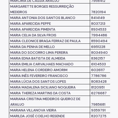
MARCÍRIA DE CÁSSIA ARAÚJO
7958412
MARGARETTE BORGES RESSURREIÇÃO
MEDEIROS
7820194
MARIA ANTONIA DOS SANTOS BLANCO
8414149
MARIA APARECIDA PEPPE
8037213
MARIA APARECIDA PIMENTA
8934533
MARIA CELIA DA SILVA FROIS
7994486
MARIA CLEONICE BRAGA FERRAZ DE PAULA
8590494
MARIA DA PENHA DE MELLO
6951228
MARIA DO SOCORRO LIMA PEREIRA
8034940
MARIA EDNA BATISTA DE ALMEIDA
8362157
MARIA EMILIA CARVALHAES MACHADO
6104533
MARIA HELENA CORDEIRO AMORIM
6026117
MARIA INÊS FEVEREIRO FRANCISCO
7786786
MARIA LÚCIA DOS SANTOS LOPES
8083428
MARIA MADALENA SICILIANO NOGUEIRA
8120951
MARIA THEREZA MARTINS DA COSTA
6276687
MARIANA CRISTINA MEDEIROS QUEIROZ DE
ARAUJO
7985681
MARIANA VILLANOVA VIEIRA
9359791
MARILDA JOSÉ COELHO RESENDE
8207275