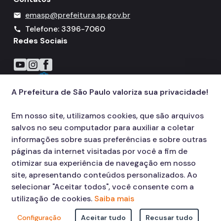
emasp@prefeitura.sp.gov.br
mail
Telefone: 3396-7060
call
Redes Sociais
Icone do YouTube
Icone do Instagram
Icone do Facebook
A Prefeitura de São Paulo valoriza sua privacidade!
Em nosso site, utilizamos cookies, que são arquivos
salvos no seu computador para auxiliar a coletar
informações sobre suas preferências e sobre outras
páginas da internet visitadas por você a fim de
otimizar sua experiência de navegação em nosso
site, apresentando conteúdos personalizados. Ao
selecionar "Aceitar todos", você consente com a
utilização de cookies.
Saiba mais
Configuração
Aceitar tudo
Recusar tudo
© COPYRIGHT 2026,
Prefeitura Municipal de São Paulo Viaduto do Cha,