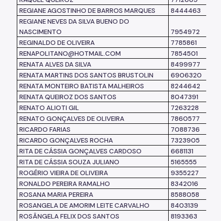
REGIANE AGOSTINHO DE BARROS MARQUES
8444463
REGIANE NEVES DA SILVA BUENO DO
NASCIMENTO
7954972
REGINALDO DE OLIVEIRA
7785861
RENAPOLITANO@HOTMAIL.COM
7854501
RENATA ALVES DA SILVA
8499977
RENATA MARTINS DOS SANTOS BRUSTOLIN
6906320
RENATA MONTEIRO BATISTA MALHEIROS
8244642
RENATA QUEIROZ DOS SANTOS
8047391
RENATO ALIOTI GIL
7263228
RENATO GONÇALVES DE OLIVEIRA
7860577
RICARDO FARIAS
7088736
RICARDO GONÇALVES ROCHA
7323905
RITA DE CÁSSIA GONÇALVES CARDOSO
6681131
RITA DE CÁSSIA SOUZA JULIANO
5165555
ROGÉRIO VIEIRA DE OLIVEIRA
9355227
RONALDO PEREIRA RAMALHO
8342016
ROSANA MARIA PEREIRA
8588058
ROSANGELA DE AMORIM LEITE CARVALHO
8403139
ROSÂNGELA FELIX DOS SANTOS
8193363