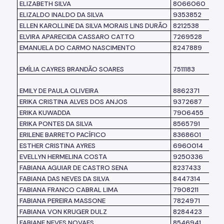
ELIZABETH SILVA
8066060
ELIZALDO INALDO DA SILVA
9353852
ELLEN KAROLLINE DA SILVA MORAIS LINS DURÃO
8212538
ELVIRA APARECIDA CASSARO CATTO
7269528
EMANUELA DO CARMO NASCIMENTO
8247889
EMÍLIA CAYRES BRANDÃO SOARES
7511183
EMILY DE PAULA OLIVEIRA
8862371
ERIKA CRISTINA ALVES DOS ANJOS
9372687
ERIKA KUWADDA
7906455
ERIKA PONTES DA SILVA
8565791
ERILENE BARRETO PACÍFICO
8368601
ESTHER CRISTINA AYRES
6960014
EVELLYN HERMELINA COSTA
9250336
FABIANA AGUIAR DE CASTRO SENA
8237433
FABIANA DAS NEVES DA SILVA
8447314
FABIANA FRANCO CABRAL LIMA
7908211
FABIANA PEREIRA MASSONE
7824971
FABIANA VON KRUGER DULZ
8284423
FABIANE NEVES NOVAES
8546941