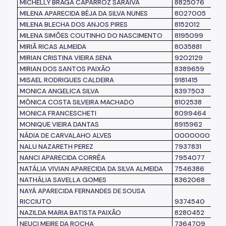
MICHELLY BRAGA CAPARROZ SARAIVA
8825076
MILENA APARECIDA BÉJA DA SILVA NUNES
8027005
MILENA BLECHA DOS ANJOS PIRES
8152012
MILENA SIMÕES COUTINHO DO NASCIMENTO
8195099
MIRIÃ RICAS ALMEIDA
8035881
MIRIAN CRISTINA VIEIRA SENA
9202129
MIRIAN DOS SANTOS PAIXÃO
8389659
MISAEL RODRIGUES CALDEIRA
9181415
MONICA ANGELICA SILVA
8397503
MÔNICA COSTA SILVEIRA MACHADO
8102538
MONICA FRANCESCHETI
8099464
MONIQUE VIEIRA DANTAS
8915962
NÁDIA DE CARVALAHO ALVES
0000000
NALU NAZARETH PEREZ
7937831
NANCI APARECIDA CORRÊA
7954077
NATÁLIA VIVIAN APARECIDA DA SILVA ALMEIDA
7546386
NATHÁLIA SAVELLA GOMES
8362068
NAYÁ APARECIDA FERNANDES DE SOUSA
RICCIUTO
9374540
NAZILDA MARIA BATISTA PAIXÃO
8280452
NEUCI MEIRE DA ROCHA
7364709