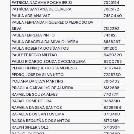
PATRICIA NACAMA ROCHA IERISI
7525184
PATRÍCIA SANTANA DE OLIVEIRA
7885172
PAULA ADRIANA VAZ
7480440
PAULA FERNANDA FIGUEIREDO PEDROSO DA
SILVA
7122292
PAULA FERREIRA PINTO
7451121
PAULA GRACIELA DA SILVA OLIVEIRA
8838267
PAULA ROBERTA DOS SANTOS
8111260
PAULETE REGIO MILITÃO
6420320
PAULO RICARDO SOUZA CACCIAGUERA
9300783
PEDRO HENRIQUE COSTA MENEZES
9367446
PEDRO JOSE DA SILVA NETO
7258780
POLIANA DA SILVA MARTINS
7815492
PRISCILA CARVALHO DE ALMEIDA
8132658
RAFAEL DE SOUZA ALVES
7707711
RAFAEL FIRME DE LIRA
9353810
RAFAELA DA SILVA SANTOS
9328394
RAFAELA DOS SANTOS LIMA
3719480
RAISSA REQUEÑA DOS SANTOS
8170819
RALPH SIHLER SOLZ
5716934
RAQUEL QUEIROZ
7712669