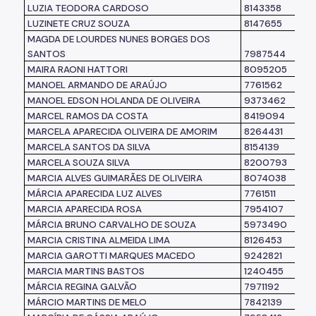
LUZIA TEODORA CARDOSO
8143358
LUZINETE CRUZ SOUZA
8147655
MAGDA DE LOURDES NUNES BORGES DOS
SANTOS
7987544
MAIRA RAONI HATTORI
8095205
MANOEL ARMANDO DE ARAÚJO
7761562
MANOEL EDSON HOLANDA DE OLIVEIRA
9373462
MARCEL RAMOS DA COSTA
8419094
MARCELA APARECIDA OLIVEIRA DE AMORIM
8264431
MARCELA SANTOS DA SILVA
8154139
MARCELA SOUZA SILVA
8200793
MARCIA ALVES GUIMARÃES DE OLIVEIRA
8074038
MÁRCIA APARECIDA LUZ ALVES
7761511
MARCIA APARECIDA ROSA
7954107
MÁRCIA BRUNO CARVALHO DE SOUZA
5973490
MARCIA CRISTINA ALMEIDA LIMA
8126453
MARCIA GAROTTI MARQUES MACEDO
9242821
MARCIA MARTINS BASTOS
1240455
MÁRCIA REGINA GALVÃO
7971192
MÁRCIO MARTINS DE MELO
7842139