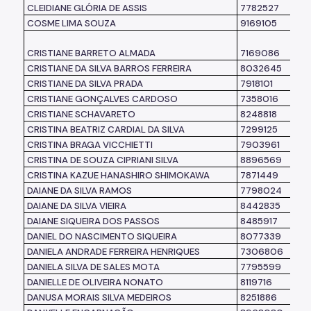
CLEIDIANE GLÓRIA DE ASSIS
7782527
COSME LIMA SOUZA
9169105
CRISTIANE BARRETO ALMADA
7169086
CRISTIANE DA SILVA BARROS FERREIRA
8032645
CRISTIANE DA SILVA PRADA
7918101
CRISTIANE GONÇALVES CARDOSO
7358016
CRISTIANE SCHAVARETO
8248818
CRISTINA BEATRIZ CARDIAL DA SILVA
7299125
CRISTINA BRAGA VICCHIETTI
7903961
CRISTINA DE SOUZA CIPRIANI SILVA
8896569
CRISTINA KAZUE HANASHIRO SHIMOKAWA
7871449
DAIANE DA SILVA RAMOS
7798024
DAIANE DA SILVA VIEIRA
8442835
DAIANE SIQUEIRA DOS PASSOS
8485917
DANIEL DO NASCIMENTO SIQUEIRA
8077339
DANIELA ANDRADE FERREIRA HENRIQUES
7306806
DANIELA SILVA DE SALES MOTA
7795599
DANIELLE DE OLIVEIRA NONATO
8119716
DANUSA MORAIS SILVA MEDEIROS
8251886