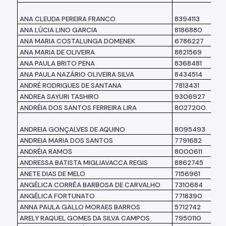
ANA CLEUDA PEREIRA FRANCO
8394113
ANA LÚCIA LINO GARCIA
8186880
ANA MARIA COSTALUNGA DOMENEK
6786227
ANA MARIA DE OLIVEIRA
8821569
ANA PAULA BRITO PENA
8368481
ANA PAULA NAZÁRIO OLIVEIRA SILVA
8434514
ANDRÉ RODRIGUES DE SANTANA
7813431
ANDREA SAYURI TASHIRO
9306927
ANDRÉIA DOS SANTOS FERREIRA LIRA
8027200
ANDREIA GONÇALVES DE AQUINO
8095493
ANDREIA MARIA DOS SANTOS
7791682
ANDRÉIA RAMOS
8000611
ANDRESSA BATISTA MIGLIAVACCA REGIS
8862745
ANETE DIAS DE MELO
7156961
ANGÉLICA CORRÊA BARBOSA DE CARVALHO
7310684
ANGÉLICA FORTUNATO
7718390
ANNA PAULA GALLO MORAES BARROS
5712742
ARELY RAQUEL GOMES DA SILVA CAMPOS
7950110