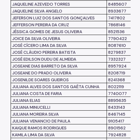
JAQUELINE AZEVEDO TORRES
8485607
JAQUELINE SILVA ANGELO
8933677
JEFERSON LUIZ DOS SANTOS GONÇALVES
7417802
JEFFERSON PEREIRA DA CRUZ
7868146
JÉSSICA GOMES DE JESUS OLIVEIRA
8521536
JOICE DA SILVA OLIVEIRA
7790422
JOSÉ CÍCERO LIMA DA SILVA
8087610
JOSÉ CLÁUDIO PEREIRA BATISTA
8279837
JOSÉ EDILSON DUDU DE ALMEIDA
7332327
JOSEANE DIAS BARRETO DA SILVA
8957924
JOSEANE DO PRADO OLIVEIRA
8208719
JOSENILDE SOARES GUEIROS
8241368
JULIANA ALVES DOS SANTOS GAÊTA CUNHA
8022119
JULIANA COSTA DE FARIA
7740077
JULIANA ELIAS
8895635
JULIANA MINUCELLI
8433143
JULIANA MOREIRA SILVA
8467145
JULIANA VENANCIO DE PAULA
9105417
KAIQUE RAMOS RODRIGUES
8901562
KAMILA LIMA DA SILVA
7924828