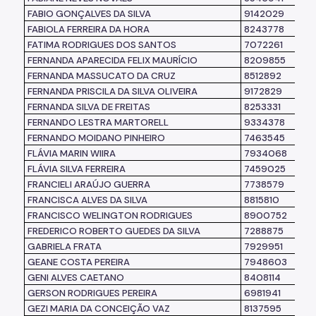
FABIO GONÇALVES DA SILVA
9142029
FABIOLA FERREIRA DA HORA
8243778
FATIMA RODRIGUES DOS SANTOS
7072261
FERNANDA APARECIDA FELIX MAURÍCIO
8209855
FERNANDA MASSUCATO DA CRUZ
8512892
FERNANDA PRISCILA DA SILVA OLIVEIRA
9172829
FERNANDA SILVA DE FREITAS
8253331
FERNANDO LESTRA MARTORELL
9334378
FERNANDO MOIDANO PINHEIRO
7463545
FLÁVIA MARIN WIIRA
7934068
FLÁVIA SILVA FERREIRA
7459025
FRANCIELI ARAÚJO GUERRA
7738579
FRANCISCA ALVES DA SILVA
8815810
FRANCISCO WELINGTON RODRIGUES
8900752
FREDERICO ROBERTO GUEDES DA SILVA
7288875
GABRIELA FRATA
7929951
GEANE COSTA PEREIRA
7948603
GENI ALVES CAETANO
8408114
GERSON RODRIGUES PEREIRA
6981941
GEZI MARIA DA CONCEIÇÃO VAZ
8137595