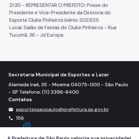
21:30 - REPRESENTAR O PREFEITO: Posse do
Programas
Presidente e Vice-Presidente da Diretoria do
Esporte Clube Pinheiros biênio 2023/25
Esportes para PCDs
Local: Salão de Festas do Clube Pinheiros - Rua
Bolsa Atleta Rei Pelé
Tucumã, 36 - Jd Europa
Corridas de Rua
Ruas de Lazer
Vem Dançar
Secretaria Municipal de Esportes e Lazer
JOMI
Alameda Iraé, 35 - Moema 04075-000 - São Paulo
AME
- SP Telefone: (11) 3396-6400
Contatos
Portal Joga SP
esportessaopaulo@prefeitura.sp.gov.br
mail
Acervo SEME
156
call
Perguntas Frequentes
A Prefeitura de São Paulo valoriza sua privacidade!