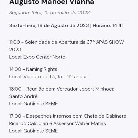
Augusto Manoel Vianna
Centros Esportivos
Segunda-feira, 15 de maio de 2023
Obras nos CEs
Sexta-feira, 18 de Agosto de 2023 | Horário: 14:41
Centro Olímpico
Clubes da Comunidade
11:00 - Solenidade de Abertura da 37º APAS SHOW
2023
Centro de Esportes Radicais
Local: Expo Center Norte
CERET
14:00 - Naming Rights
Concessão do Pacaembu
Local: Viaduto do há, 15 - 11º andar
Estádio Mie Nishi
16:00 - Reunião com Vereador Jobert Minhoca -
Santo André
Pista do Chuvisco
Local: Gabinete SEME
Pistas de Skate
17:00 - Despachos internos com Chefe de Gabinete
Núcleo de Alto Rendimento
Ricardo Calciolari e Assessor Weber Matias
Local: Gabinete SEME
Outros