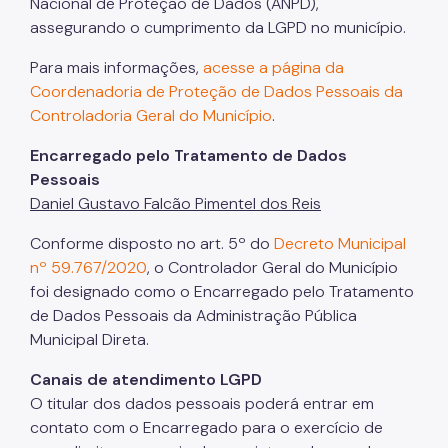
Programas
Nacional de Proteção de Dados (ANPD),
assegurando o cumprimento da LGPD no município.
Esportes para PCDs
Para mais informações,
acesse a página da
Bolsa Atleta Rei Pelé
Coordenadoria de Proteção de Dados Pessoais da
Controladoria Geral do Município
.
Corridas de Rua
Encarregado pelo Tratamento de Dados
Ruas de Lazer
Pessoais
Vem Dançar
Daniel Gustavo Falcão Pimentel dos Reis
JOMI
Conforme disposto no art. 5º do
Decreto Municipal
nº 59.767/2020
, o Controlador Geral do Município
AME
foi designado como o Encarregado pelo Tratamento
Portal Joga SP
de Dados Pessoais da Administração Pública
Municipal Direta.
Acervo SEME
Canais de atendimento LGPD
Perguntas Frequentes
O titular dos dados pessoais poderá entrar em
contato com o Encarregado para o exercício de
CIPA