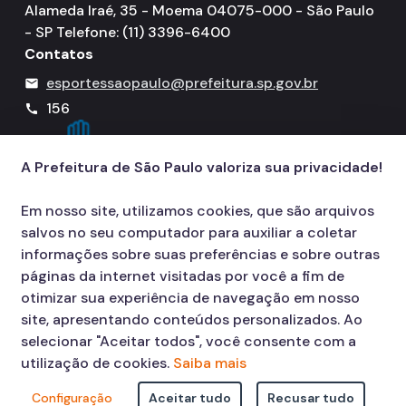
Alameda Iraé, 35 - Moema 04075-000 - São Paulo
- SP Telefone: (11) 3396-6400
Contatos
esportessaopaulo@prefeitura.sp.gov.br
mail
156
call
A Prefeitura de São Paulo valoriza sua privacidade!
Em nosso site, utilizamos cookies, que são arquivos
salvos no seu computador para auxiliar a coletar
informações sobre suas preferências e sobre outras
páginas da internet visitadas por você a fim de
otimizar sua experiência de navegação em nosso
site, apresentando conteúdos personalizados. Ao
selecionar "Aceitar todos", você consente com a
utilização de cookies.
Saiba mais
Configuração
Aceitar tudo
Recusar tudo
© COPYRIGHT 2026,
Prefeitura Municipal de São Paulo Viaduto do Cha,