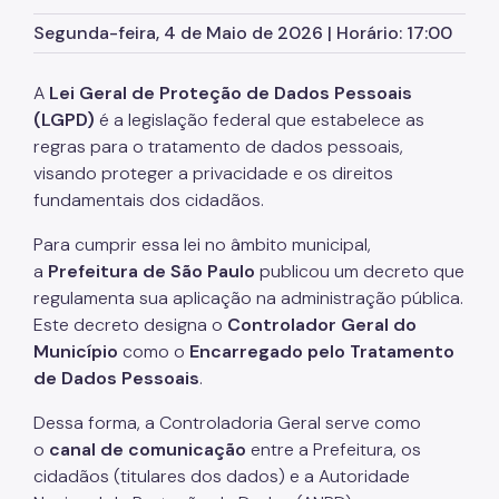
Segunda-feira, 4 de Maio de 2026 | Horário: 17:00
Obras nos CEs
Centro Olímpico
A
Lei Geral de Proteção de Dados Pessoais
Clubes da Comunidade
(LGPD)
é a legislação federal que estabelece as
regras para o tratamento de dados pessoais,
Centro de Esportes Radicais
visando proteger a privacidade e os direitos
fundamentais dos cidadãos.
CERET
Para cumprir essa lei no âmbito municipal,
Concessão do Pacaembu
a
Prefeitura de São Paulo
publicou um decreto que
Estádio Mie Nishi
regulamenta sua aplicação na administração pública.
Este decreto designa o
Controlador Geral do
Pista do Chuvisco
Município
como o
Encarregado pelo Tratamento
Pistas de Skate
de Dados Pessoais
.
Núcleo de Alto Rendimento
Dessa forma, a Controladoria Geral serve como
o
canal de comunicação
entre a Prefeitura, os
Outros
cidadãos (titulares dos dados) e a Autoridade