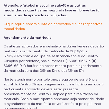
Programas
Atenção: o futebol masculino sub-15 e as outras
modalidades que tiveram segunda fase em breve terão
suas listas de aprovados divulgadas.
Esportes para PCDs
Clique aqui e confira a lista de aprovados e suas respectivas
Bolsa Atleta Rei Pelé
modalidades.
Corridas de Rua
Agendamento da matrícula
Ruas de Lazer
Os atletas aprovados em definitivo na Super Peneira deverão
realizar o agendamento da matrícula de 30/01/25 a
Vem Dançar
12/02/2025 com a equipe de assistência social do Centro
Olímpico por telefone, nos números (11) 3396-6582 e (11)
JOMI
3396-6510. O horário de atendimento para o agendamento
da matrícula será das 09h às 12h, e das 13h às 17h.
AME
Neste atendimento por telefone, a equipe de assistência
Portal Joga SP
social do Centro Olímpico agendará o dia e horário em que o
participante aprovado deverá estar presente
Acervo SEME
presencialmente no Centro Olímpico para a realização da
matrícula. Caso o participante aprovado seja menor de idade,
Perguntas Frequentes
o agendamento da matrícula deverá ser feito pelo pai, mãe
ou responsável legal.