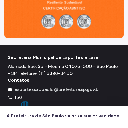
Secretaria Municipal de Esportes e Lazer
Alameda Iraé, 35 - Moema 04075-000 - São Paulo
- SP Telefone: (11) 3396-6400
Contatos
esportessaopaulo@prefeitura.sp.gov.br
mail
156
call
A Prefeitura de São Paulo valoriza sua privacidade!