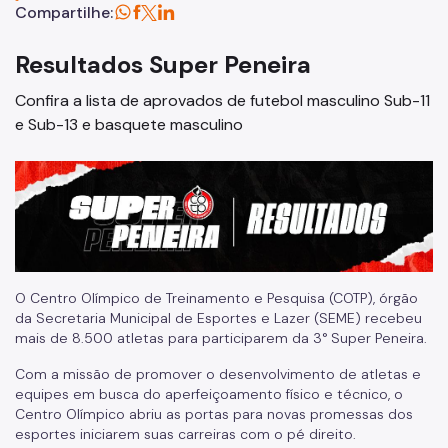
Centros Esportivos
Compartilhe:
Obras nos CEs
Resultados Super Peneira
Centro Olímpico
Confira a lista de aprovados de futebol masculino Sub-11
e Sub-13 e basquete masculino
Clubes da Comunidade
Centro de Esportes Radicais
CERET
Concessão do Pacaembu
Estádio Mie Nishi
O Centro Olímpico de Treinamento e Pesquisa (COTP), órgão
Pista do Chuvisco
da Secretaria Municipal de Esportes e Lazer (SEME) recebeu
mais de 8.500 atletas para participarem da 3° Super Peneira.
Pistas de Skate
Com a missão de promover o desenvolvimento de atletas e
Núcleo de Alto Rendimento
equipes em busca do aperfeiçoamento físico e técnico, o
Centro Olímpico abriu as portas para novas promessas dos
Outros
esportes iniciarem suas carreiras com o pé direito.