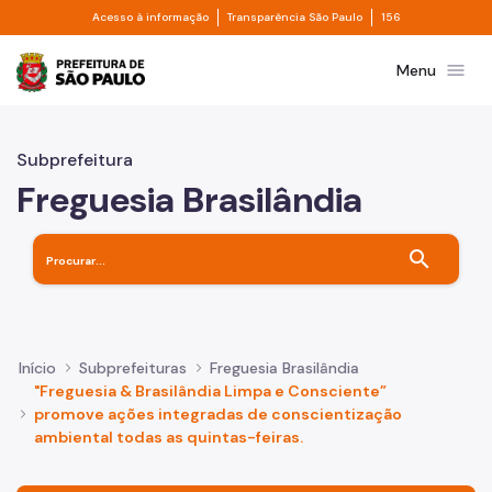
Divisor de acesso à informação
Divisor de transpa
Pular para o Conteúdo principal
Acesso à informação
Transparência São Paulo
156
Prefeitura de São Paulo
menu
Menu
Subprefeitura
Freguesia Brasilândia
search
Início
Subprefeituras
Freguesia Brasilândia
"Freguesia & Brasilândia Limpa e Consciente”
promove ações integradas de conscientização
ambiental todas as quintas-feiras.