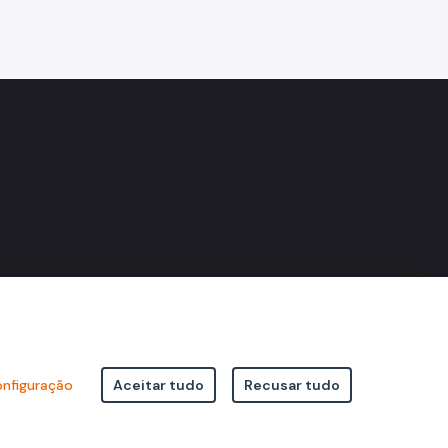
nstagram
do Facebook
ne do Flickr
nfiguração
Aceitar tudo
Recusar tudo
icipal de São Paulo Viaduto do Cha, 15 - Centro - CEP: 01002-020