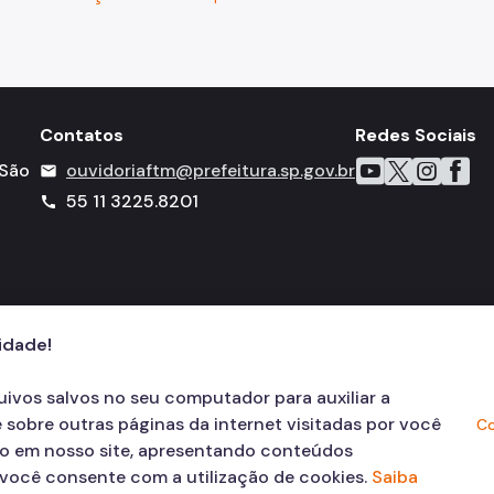
Contatos
Redes Sociais
Icone do YouTube
Icone do X
Icone do I
Icone 
Ico
 São
ouvidoriaftm@prefeitura.sp.gov.br
mail
55 11 3225.8201
call
9-000
cidade!
quivos salvos no seu computador para auxiliar a
 sobre outras páginas da internet visitadas por você
Co
ão em nosso site, apresentando conteúdos
, você consente com a utilização de cookies.
Saiba
© COPYRIGHT 2026,
Prefeitura Mun