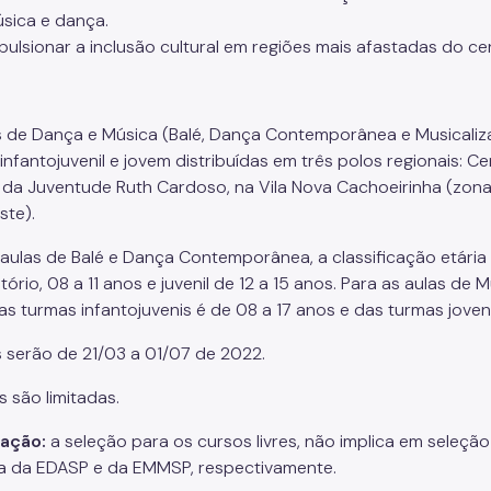
sica e dança.
pulsionar a inclusão cultural em regiões mais afastadas do ce
s de Dança e Música (Balé, Dança Contemporânea e Musicaliz
infantojuvenil e jovem distribuídas em três polos regionais: C
l da Juventude Ruth Cardoso, na Vila Nova Cachoeirinha (zona
ste).
 aulas de Balé e Dança Contemporânea, a classificação etária
ório, 08 a 11 anos e juvenil de 12 a 15 anos. Para as aulas de
das turmas infantojuvenis é de 08 a 17 anos e das turmas joven
s serão de 21/03 a 01/07 de 2022.
s são limitadas.
ação:
a seleção para os cursos livres, não implica em seleç
a da EDASP e da EMMSP, respectivamente.