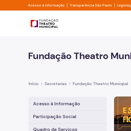
Pular para o Conteúdo principal
Divisor de acesso à informação
Divisor d
Acesso à informação
Transparência São Paulo
Legisla
Prefeitura de São Pa
Fundação Theatro Muni
Início
Secretarias
Fundação Theatro Municipal
Imagem 
Acesso à Informação
Participação Social
Quadro de Serviços