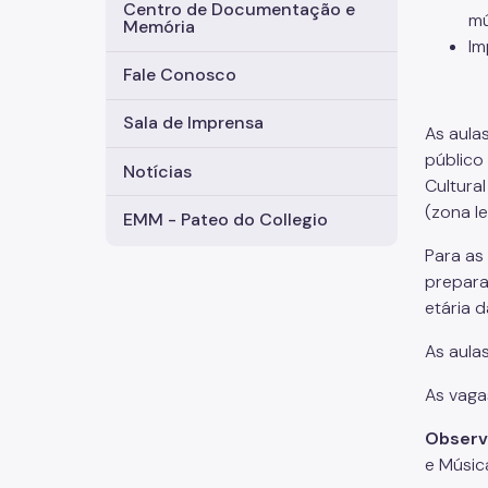
Centro de Documentação e
mú
Memória
Im
Fale Conosco
Sala de Imprensa
As aula
público 
Notícias
Cultura
(zona le
EMM - Pateo do Collegio
Para as
preparat
etária 
As aula
As vaga
Observ
e Músic