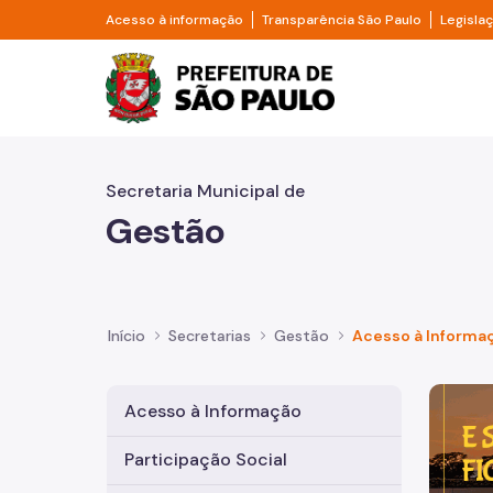
Pular para o Conteúdo principal
Divisor de acesso à informação
Divisor d
Acesso à informação
Transparência São Paulo
Legisla
Prefeitura de São Pa
Secretaria Municipal de
Gestão
Início
Secretarias
Gestão
Acesso à Informa
Imagem 
Acesso à Informação
Participação Social