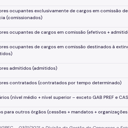
ores ocupantes exclusivamente de cargos em comissão des
cia
(comissionados)
ores ocupantes de cargos em comissão
(efetivos + admitid
ores ocupantes de cargos em comissão destinados à exti
tidos)
ores admitidos
(admitidos)
ores contratados
(contratados por tempo determinado)
ários
(nível médio + nível superior – exceto GAB PREF e CAS
s para outros órgãos
(cessões + mandatos + organizações 
SIGPEC – 03/11/2021 e Divisão de Gestão de Concursos e 