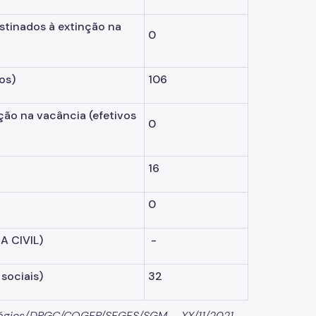
tinados à extinção na
0
os)
106
nção na vacância
(efetivos
0
16
0
A CIVIL)
-
sociais)
32
Estágios/DPGC/COGEP/SEGES/SGM – XX/11/2021