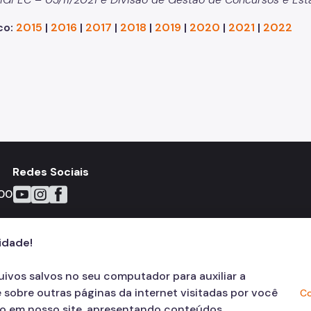
co:
2015
|
2016
|
2017
|
2018
|
2019
|
2020
|
2021
|
2022
Redes Sociais
Icone do YouTube
Icone do Instagram
Icone do Facebook
00
cidade!
quivos salvos no seu computador para auxiliar a
 sobre outras páginas da internet visitadas por você
Co
ão em nosso site, apresentando conteúdos