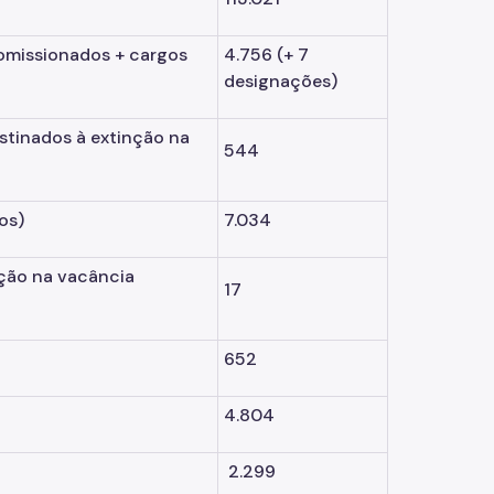
omissionados + cargos
4.756
(+ 7
designações)
tinados à extinção na
544
os)
7.034
ção na vacância
17
652
4.804
2.299