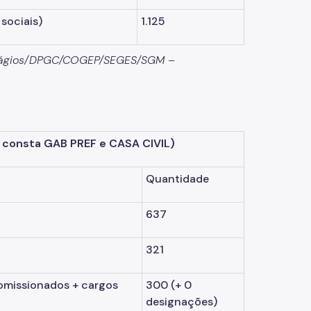
sociais)
1.125
Estágios/DPGC/COGEP/SEGES/SGM –
 consta GAB PREF e CASA CIVIL)
Quantidade
637
321
omissionados + cargos
300
(+ 0
designações)