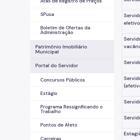
Atas de Registro de Preços
SPusa
Servid
eletiv
Boletim de Ofertas da
Administração
Servid
vacân
Patrimônio Imobiliário
Municipal
Servid
Portal do Servidor
Servid
Concursos Públicos
(efeti
Estágio
Servid
Programa Ressignificando o
Trabalho
Servid
Pontos de Afeto
Estagi
Carreiras