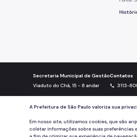
Históri
Secretaria Municipal de Gestão
Contatos
Viaduto do Chá, 15 - 8 andar
3113-80
call
Edifício Matarazzo - Centro
A Prefeitura de São Paulo valoriza sua priva
Em nosso site, utilizamos cookies, que são ar
coletar informações sobre suas preferências e
a fim de otimizar sua experiência de navegaç