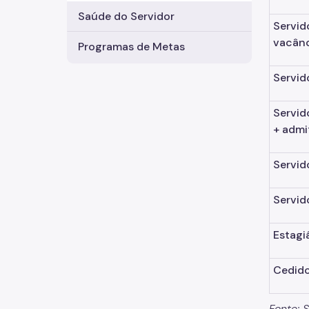
Saúde do Servidor
Servid
vacân
Programas de Metas
Servid
Servid
+ admi
Servid
Servid
Estagi
Cedido
Fonte: 