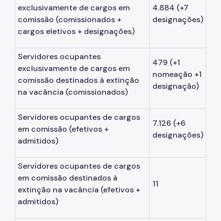
exclusivamente de cargos em
4.884 (+7
Sistema de Arquivos
comissão
(comissionados +
designações)
Diário Oficial da Cidade
cargos eletivos + designações)
Portal de Processos
Servidores ocupantes
479 (+1
exclusivamente de cargos em
Parcerias com o Terceiro Setor
nomeação +1
comissão destinados à extinção
designação)
Cadastro Único das Entidades
na vacância
(comissionados)
Qualificação de OS
Servidores ocupantes de cargos
7.126 (+6
Perguntas Frequentes
em comissão
(efetivos +
designações)
admitidos)
Saúde do Servidor
Servidores ocupantes de cargos
Programas de Metas
em comissão destinados à
11
extinção na vacância
(efetivos +
admitidos)