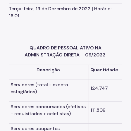
Atas de Registro de Preços
Terça-feira, 13 de Dezembro de 2022 | Horário:
SPusa
16:01
Boletim de Ofertas da Administração
Patrimônio Imobiliário Municipal
Portal do Servidor
QUADRO DE PESSOAL ATIVO NA
ADMINISTRAÇÃO DIRETA – 09/2022
Concursos Públicos
Estágio
Descrição
Quantidade
Programa Ressignificando o Trabalho
Servidores
(total - exceto
124.747
estagiários)
Pontos de Afeto
Carreiras
Servidores concursados
(efetivos
111.809
+ requisitados + celetistas)
Assessoria de Relações de Trabalho
Arquivo Público
Servidores ocupantes