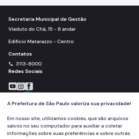
Secretaria Municipal de Gestão
Viaduto do Chá, 15 - 8 andar
Edifício Matarazzo - Centro
Contatos
3113-8000
call
Redes Sociais
Icone do YouTube
Icone do Instagram
Icone do Facebook
A Prefeitura de São Paulo valoriza sua privacidade!
Em nosso site, utilizamos cookies, que são arquivos
salvos no seu computador para auxiliar a coletar
informações sobre suas preferências e sobre outras