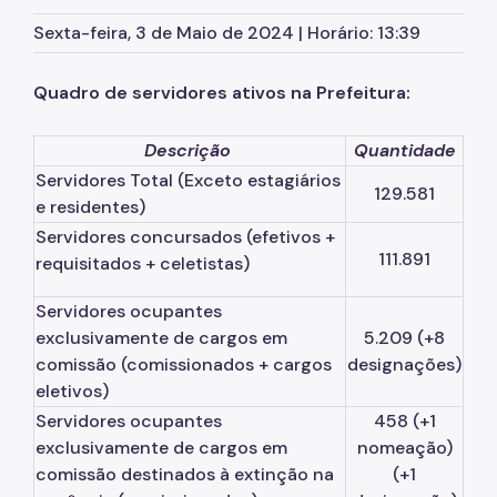
Atas de Registro de Preços
Sexta-feira, 3 de Maio de 2024 | Horário: 13:39
SPusa
Boletim de Ofertas da Administração
Quadro de servidores ativos na Prefeitura:
Patrimônio Imobiliário Municipal
Descrição
Quantidade
Portal do Servidor
Servidores Total (Exceto estagiários
129.581
e residentes)
Concursos Públicos
Servidores concursados (efetivos +
111.891
requisitados + celetistas)
Estágio
Programa Ressignificando o Trabalho
Servidores ocupantes
exclusivamente de cargos em
5.209 (+8
Pontos de Afeto
comissão (comissionados + cargos
designações)
Carreiras
eletivos)
Servidores ocupantes
458 (+1
Assessoria de Relações de Trabalho
exclusivamente de cargos em
nomeação)
comissão destinados à extinção na
(+1
Arquivo Público