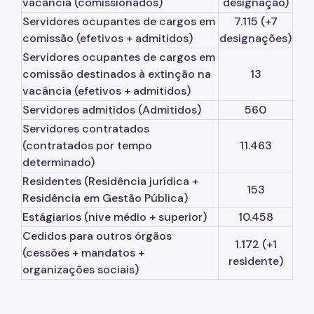
vacância (comissionados)
designação)
Sistema de Arquivos
Servidores ocupantes de cargos em
7.115 (+7
comissão (efetivos + admitidos)
designações)
Diário Oficial da Cidade
Servidores ocupantes de cargos em
Portal de Processos
comissão destinados à extinção na
13
vacância (efetivos + admitidos)
Parcerias com o Terceiro Setor
Servidores admitidos (Admitidos)
560
Servidores contratados
Cadastro Único das Entidades
(contratados por tempo
11.463
Qualificação de OS
determinado)
Residentes (Residência jurídica +
Perguntas Frequentes
153
Residência em Gestão Pública)
Saúde do Servidor
Estágiarios (nive médio + superior)
10.458
Cedidos para outros órgãos
Programas de Metas
1.172 (+1
(cessões + mandatos +
residente)
organizações sociais)