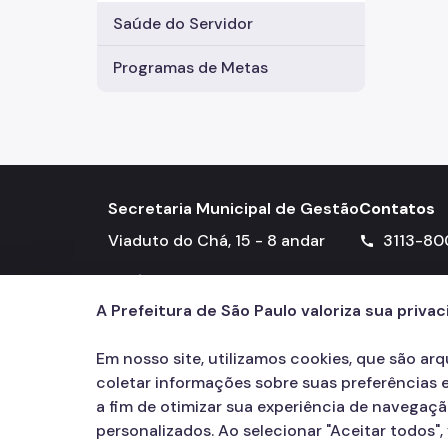
Saúde do Servidor
Programas de Metas
Secretaria Municipal de Gestão
Contatos
Viaduto do Chá, 15 - 8 andar
3113-80
call
Edifício Matarazzo - Centro
A Prefeitura de São Paulo valoriza sua priva
Em nosso site, utilizamos cookies, que são ar
coletar informações sobre suas preferências e
a fim de otimizar sua experiência de navegaç
personalizados. Ao selecionar "Aceitar todos"