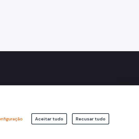
nfiguração
Aceitar tudo
Recusar tudo
icipal de São Paulo Viaduto do Cha, 15 - Centro - CEP: 01002-020