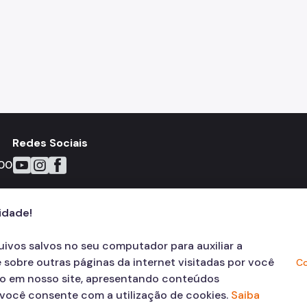
Redes Sociais
Icone do YouTube
Icone do Instagram
Icone do Facebook
00
cidade!
quivos salvos no seu computador para auxiliar a
 sobre outras páginas da internet visitadas por você
Co
ão em nosso site, apresentando conteúdos
, você consente com a utilização de cookies.
Saiba
© COPYRIGHT 2026,
Prefeitura Mun