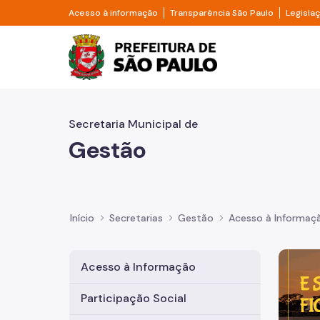
Pular para o Conteúdo principal
Divisor de acesso à informação
Divisor d
Acesso à informação
Transparência São Paulo
Legisla
Prefeitura de São Pa
Secretaria Municipal de
Gestão
Início
Secretarias
Gestão
Acesso à Informaç
Imagem 
Acesso à Informação
Participação Social