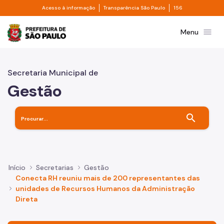
Divisor de acesso à informação
Divisor de transpa
Pular para o Conteúdo principal
Acesso à informação
Transparência São Paulo
156
Prefeitura de São Paulo
menu
Menu
Secretaria Municipal de
Gestão
search
Início
Secretarias
Gestão
Conecta RH reuniu mais de 200 representantes das
unidades de Recursos Humanos da Administração
Direta