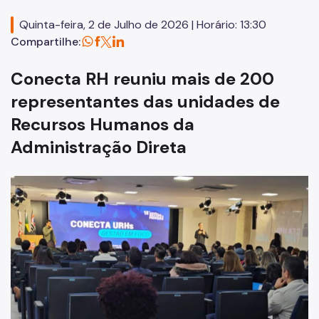
Bens e Serviços
Quinta-feira, 2 de Julho de 2026 | Horário: 13:30
Compartilhe:
Atas de Registro de Preços
SPusa
Conecta RH reuniu mais de 200
representantes das unidades de
Boletim de Ofertas da Administração
Recursos Humanos da
Patrimônio Imobiliário Municipal
Administração Direta
Portal do Servidor
Concursos Públicos
Estágio
Programa Ressignificando o Trabalho
Pontos de Afeto
Carreiras