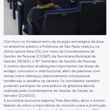
Assessoria de Relações de Trabalho
Arquivo Público
Sistema de Arquivos
Diário Oficial da Cidade
Portal de Processos
Com foco no fortalecimento da atuação estratégica da área
no ambiente público, a Prefeitura de São Paulo realizou, na
Parcerias com o Terceiro Setor
última quinta-feira (25), por meio da Coordenadoria de
Gestão de Pessoas (COGEP), da Secretaria Municipal de
Cadastro Único das Entidades
Gestão (SEGES), o 18º Seminário de Gestão de Pessoas.
O evento abordou atualizações importantes nas áreas de
Qualificação de OS
estágio, concursos e vida funcional, além de palestras com
temas sobre liderança, relacionamento interpessoal,
Perguntas Frequentes
tendências e desafios na carreira. Os convidados também
puderam participar de uma prática de ginástica laboral
Saúde do Servidor
realizada pela Coordenadoria de Gestão de Saúde do
Servidor (COGESS).
Programas de Metas
A secretária executiva adjunta, Thais Barcellos, abriu o evento
falando da sobre a importância do encontro para a promoção