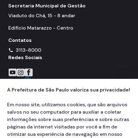
Secretaria Municipal de Gestão
Viaduto do Chá, 15 - 8 andar
Edifício Matarazzo - Centro
Contatos
3113-8000
call
Redes Sociais
Icone do YouTube
Icone do Instagram
Icone do Facebook
A Prefeitura de São Paulo valoriza sua privacidade!
Em nosso site, utilizamos cookies, que são arquivos
salvos no seu computador para auxiliar a coletar
informações sobre suas preferências e sobre outras
páginas da internet visitadas por você a fim de
otimizar sua experiência de navegação em nosso