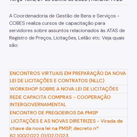
Atas de Registro de Preços
SPusa
A Coordenadoria de Gestão de Bens e Serviços -
COBES realiza cursos de capacitação para
Boletim de Ofertas da Administração
servidores sobre assuntos relacionados às ATAS de
Patrimônio Imobiliário Municipal
Registro de Preços, Licitações, Leilão etc. Veja quais
são:
Portal do Servidor
Concursos Públicos
Estágio
ENCONTROS VIRTUAIS EM PREPARAÇÃO DA NOVA
LEI DE LICITAÇÕES E CONTRATOS (NLLC)
Programa Ressignificando o Trabalho
WORKSHOP SOBRE A NOVA LEI DE LICITAÇÕES
Pontos de Afeto
REDE CAPACITA COMPRAS - COOPERAÇÃO
INTERGOVERNAMENTAL
Carreiras
ENCONTRO DE PREGOEIROS DA PMSP
Assessoria de Relações de Trabalho
LICITAÇÕES E AS NOVAS DIRETRIZES - Virada de
chave da nova lei na PMSP, decreto nº
Arquivo Público
62.100/2022 01/02/2023