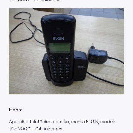
Assessoria de Relações de Trabalho
Arquivo Público
Sistema de Arquivos
Diário Oficial da Cidade
Portal de Processos
Parcerias com o Terceiro Setor
Cadastro Único das Entidades
Qualificação de OS
Perguntas Frequentes
Saúde do Servidor
Itens:
Programas de Metas
Aparelho telefônico com fio, marca ELGIN, modelo
TCF 2000 - 04 unidades