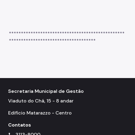
************************************************
************************************
Secretaria Municipal de Gestão
Viaduto do Chá, 15 - 8 andar
Edifício Matarazzo - Centro
Contatos
3113-8000
call