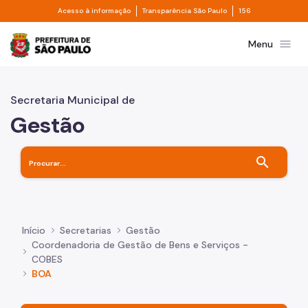
Divisor de acesso à informação
Divisor de transpa
Pular para o Conteúdo principal
Acesso à informação
Transparência São Paulo
156
Prefeitura de São Paulo
menu
Menu
Secretaria Municipal de
Gestão
search
Início
Secretarias
Gestão
Coordenadoria de Gestão de Bens e Serviços -
COBES
BOA