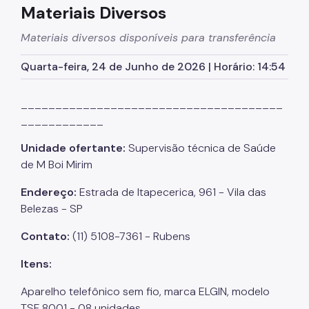
Materiais Diversos
Bens e Serviços
Materiais diversos disponíveis para transferência
Atas de Registro de Preços
Quarta-feira, 24 de Junho de 2026 | Horário: 14:54
SPusa
Boletim de Ofertas da Administração
______________________________________
____________
Patrimônio Imobiliário Municipal
Unidade ofertante:
Supervisão técnica de Saúde
Portal do Servidor
de M Boi Mirim
Concursos Públicos
Endereço:
Estrada de Itapecerica, 961 - Vila das
Estágio
Belezas - SP
Programa Ressignificando o Trabalho
Contato:
(11) 5108-7361 - Rubens
Pontos de Afeto
Itens:
Carreiras
Aparelho telefônico sem fio, marca ELGIN, modelo
TSF 8001 - 08 unidades