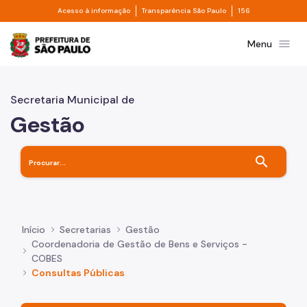
Divisor de acesso à informação
Divisor de transpa
Pular para o Conteúdo principal
Acesso à informação
Transparência São Paulo
156
Prefeitura de São Paulo
menu
Menu
Secretaria Municipal de
Gestão
search
Início
Secretarias
Gestão
Coordenadoria de Gestão de Bens e Serviços -
COBES
Consultas Públicas