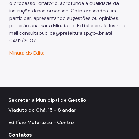
Assessoria de Relações de Trabalho
o processo licitatório, aprofunda a qualidade da
instrução desse processo. Os interessados em
Arquivo Público
participar, apresentando sugestões ou opiniões,
poderão analisar a Minuta do Edital e enviá-los no e-
Sistema de Arquivos
mail consultapublica@prefeitura.sp.gov.br até
Diário Oficial da Cidade
04/12/2007.
Portal de Processos
Minuta do Edital
Parcerias com o Terceiro Setor
Cadastro Único das Entidades
Qualificação de OS
Secretaria Municipal de Gestão
Perguntas Frequentes
Viaduto do Chá, 15 - 8 andar
Saúde do Servidor
Edifício Matarazzo - Centro
Programas de Metas
Contatos