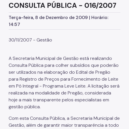
CONSULTA PÚBLICA - 016/2007
Bens e Serviços
Terça-feira, 8 de Dezembro de 2009 | Horário:
Atas de Registro de Preços
14:57
SPusa
30/11/2007 - Gestão
Boletim de Ofertas da Administração
Patrimônio Imobiliário Municipal
A Secretaria Municipal de Gestão está realizando
Portal do Servidor
Consulta Pública para colher subsídios que poderão
ser utilizados na elaboração do Edital de Pregão
Concursos Públicos
para Registro de Preços para Fornecimento de Leite
em Pó Integral - Programa Leve Leite. A licitação será
Estágio
realizada na modalidade de Pregão, considerada
Programa Ressignificando o Trabalho
hoje a mais transparente pelos especialistas em
gestão pública.
Pontos de Afeto
Com esta Consulta Pública, a Secretaria Municipal de
Carreiras
Gestão, além de garantir maior transparência a todo