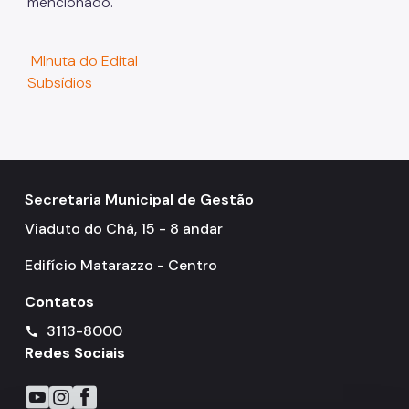
mencionado.
MInuta do Edital
Subsídios
Secretaria Municipal de Gestão
Viaduto do Chá, 15 - 8 andar
Edifício Matarazzo - Centro
Contatos
3113-8000
call
Redes Sociais
Icone do YouTube
Icone do Instagram
Icone do Facebook