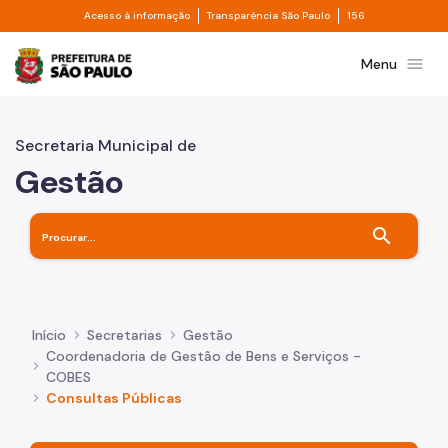
Divisor de acesso à informação
Divisor de transpa
Pular para o Conteúdo principal
Acesso à informação
Transparência São Paulo
156
Prefeitura de São Paulo
menu
Menu
Secretaria Municipal de
Gestão
search
Início
Secretarias
Gestão
Coordenadoria de Gestão de Bens e Serviços -
COBES
Consultas Públicas