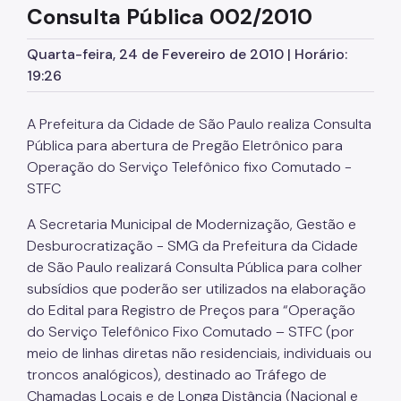
Consulta Pública 002/2010
Bens e Serviços
Quarta-feira, 24 de Fevereiro de 2010 | Horário:
Atas de Registro de Preços
19:26
SPusa
A Prefeitura da Cidade de São Paulo realiza Consulta
Boletim de Ofertas da Administração
Pública para abertura de Pregão Eletrônico para
Patrimônio Imobiliário Municipal
Operação do Serviço Telefônico fixo Comutado -
STFC
Portal do Servidor
A Secretaria Municipal de Modernização, Gestão e
Concursos Públicos
Desburocratização - SMG da Prefeitura da Cidade
de São Paulo realizará Consulta Pública para colher
Estágio
subsídios que poderão ser utilizados na elaboração
Programa Ressignificando o Trabalho
do Edital para Registro de Preços para “Operação
do Serviço Telefônico Fixo Comutado – STFC (por
Pontos de Afeto
meio de linhas diretas não residenciais, individuais ou
Carreiras
troncos analógicos), destinado ao Tráfego de
Chamadas Locais e de Longa Distância (Nacional e