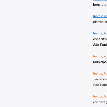
bens e a
Instruçã
eletrônic
Instruçã
especifi
São Paul
Instruçã
Municipa
Instruçã
Técnicos
São Paul
Instruç
contrata