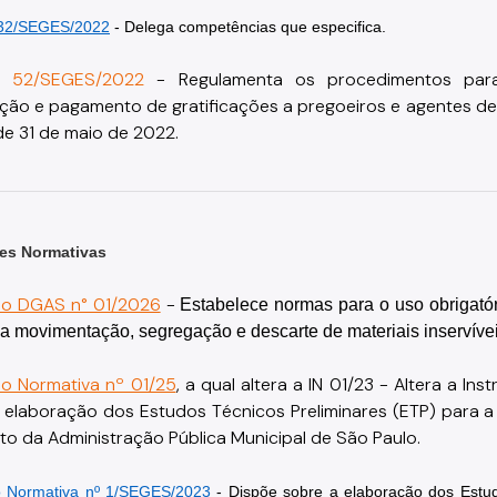
 32/SEGES/2022
- 
Delega competências que especifica.
ia 52/SEGES/2022
 - Regulamenta os procedimentos para 
ção e pagamento de gratificações a pregoeiros e agentes de
de 31 de maio de 2022. 
es Normativas 
ão DGAS n° 01/2026
 - 
Estabelece normas para o uso obrigatór
 a movimentação, segregação e descarte de materiais inservívei
ão Normativa nº 01/25
, a qual altera a IN 01/23 - Altera a I
 elaboração dos Estudos Técnicos Preliminares (ETP) para a 
to da Administração Pública Municipal de São Paulo. 
o Normativa nº 1/SEGES/
2023
- 
Dispõe sobre a elaboração dos Estud