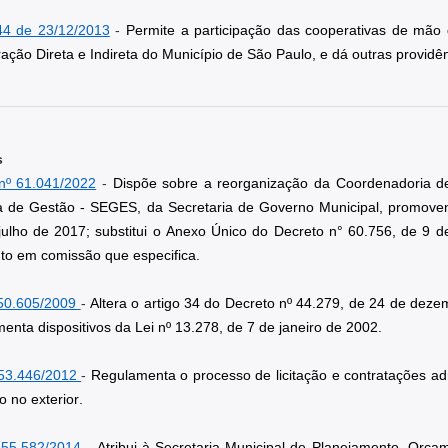
44 de 23/12/2013
 - 
Permite a participação das cooperativas de mão 
ação Direta e Indireta do Município de São Paulo, e dá outras providên
s
nº 61.041/2022
 - 
Dispõe sobre a reorganização da Coordenadoria d
a de Gestão - SEGES, da Secretaria de Governo Municipal, promovend
julho de 2017; substitui o Anexo Único do Decreto n° 60.756, de 9 d
to em comissão que especifica
.
50.605/2009 
- 
Altera o artigo 34 do Decreto nº 44.279, de 24 de deze
enta dispositivos da Lei nº 13.278, de 7 de janeiro de 2002.
53.446/2012 
- 
Regulamenta o processo de licitação e contratações admi
 no exterior.
 55.582/2014
- Atribui à Secretaria Municipal de Planejamento, Orça