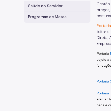
Gestão 
Saúde do Servidor
preços,
comuns 
Programas de Metas
Portari
licitar
Direta,
Empresa
Portaria
objeto a
fundações
Portaria
Portaria
efetuar 
bens e c