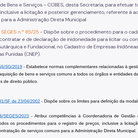
de Bens e Serviços - COBES, desta Secretaria, para efetuar 
 inclusive a licitação e posterior gerenciamento, referente à 
para a Administração Direta Municipal
a SEGES n.º 85/25
- Dispõe sobre o procedimento para o ca
 e contratar e de declaração de inidoneidade para licitar ou c
 Autárquica e Fundacional, no Cadastro de Empresas Inidônea
s Punidas (CNEP).
56/SG/2019
- Estabelece normas complementares relacionadas à gestã
 aquisição de bens e serviços comuns a todos os órgãos e entidades da
 de direito público.
 31/SF de 23/04/2002
- Dispõe sobre os limites para definição da modali
 6/SEGES/2023
- Atribui competências à Coordenadoria de Gestão 
todos os procedimentos para o registro de preços, inclusive a licitaç
ontratação de serviços comuns para a Administração Direta Municipal.