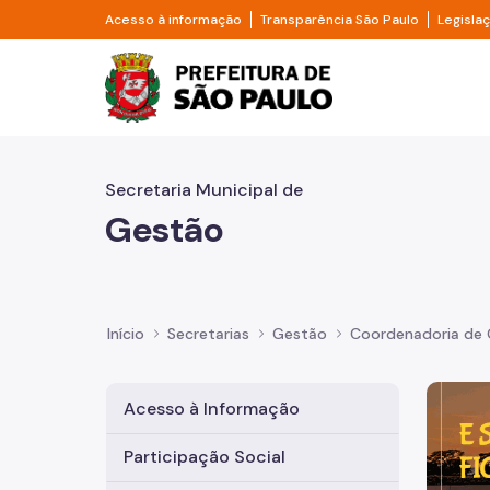
Pular para o Conteúdo principal
Divisor de acesso à informação
Divisor d
Acesso à informação
Transparência São Paulo
Legisla
Prefeitura de São Pa
Secretaria Municipal de
Gestão
Início
Secretarias
Gestão
Coordenadoria de 
Imagem 
Acesso à Informação
Participação Social