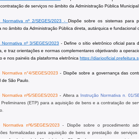
 contratação de serviços no âmbito da Administração Pública Municipal
o Normativa nº 2/SEGES/
2023
 - 
Dispõe sobre os sistemas para pr
a no âmbito da Administração Pública direta, autárquica e fundacional 
o Normativa nº 3/SEGES/2023
- 
Define o sítio eletrônico oficial par
ca, e traz orientações e normas complementares objetivando a operacio
o e nos painéis da plataforma eletrônica
https://diariooficial.prefeitura.
o Normativa n°4/SEGES/2023
 - Dispõe sobre a governança das contr
l de São Paulo.
o Normativa nº5/SEGES/2023
 - 
Altera a 
Instrução Normativa n. 01/
 Preliminares (ETP) para a aquisição de bens e a contratação de serv
o.
ão Normativa nº6/SEGES/2023
 - Dispõe sobre o procedimento admi
ções formalizadas para aquisição de bens e prestação de serviços 