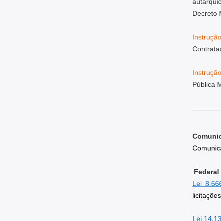
autárqui
Decreto 
Instruçã
Contrata
Instruçã
Pública 
Comuni
Comunic
Federal
Lei 8.66
licitaçõe
Lei 14.1