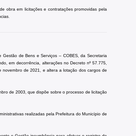
de obra em licitações e contratações promovidas pela 
cias.
e Gestão de Bens e Serviços – COBES, da Secretaria 
o, em decorrência, alterações no Decreto nº 57.775, 
e novembro de 2021, e altera a lotação dos cargos de 
mbro de 2003, que dispõe sobre o processo de licitação 
nistrativas realizadas pela Prefeitura do Município de 
mento e Gestão incumbência para efetuar o registro de 