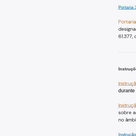
Portaria
Portar
designa
61.377, 
Instruçõ
Instruç
durante
Instruç
sobre a
no âmbi
Instruçã