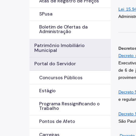
Atas de Registro de Preços
Lei 15.9
SPusa
Administr
Boletim de Ofertas da
Administração
Patrimônio Imobiliário
Decreto
Municipal
Decreto 
Executiv
Portal do Servidor
de 6 de 
Concursos Públicos
provimen
Estágio
Decreto 
e regulam
Programa Ressignificando o
Trabalho
Decreto 
Pontos de Afeto
São Paulo
Carreiras
Decreto