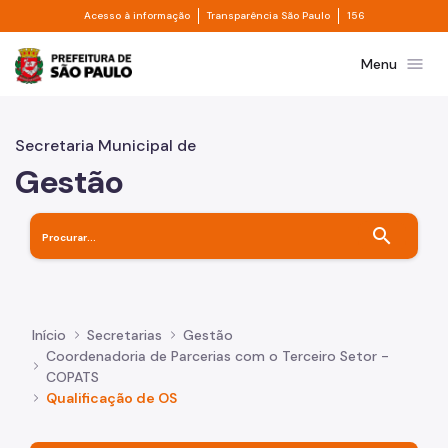
Divisor de acesso à informação
Divisor de transpa
Pular para o Conteúdo principal
Acesso à informação
Transparência São Paulo
156
Prefeitura de São Paulo
menu
Menu
Secretaria Municipal de
Gestão
search
Início
Secretarias
Gestão
Coordenadoria de Parcerias com o Terceiro Setor -
COPATS
Qualificação de OS