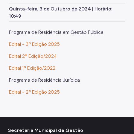
Atas de Registro de Preços
Quinta-feira, 3 de Outubro de 2024 | Horário:
SPusa
10:49
Boletim de Ofertas da Administração
Programa de Residência em Gestão Pública
Patrimônio Imobiliário Municipal
Edital - 3ª Edição 2025
Portal do Servidor
Edital 2ª Edição/2024
Concursos Públicos
Edital 1ª Edição/2022
Estágio
Programa de Residência Jurídica
Programa Ressignificando o Trabalho
Edital - 2ª Edição 2025
Pontos de Afeto
Carreiras
Assessoria de Relações de Trabalho
Arquivo Público
Secretaria Municipal de Gestão