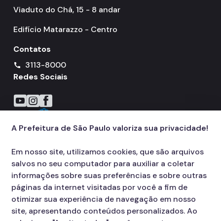
Viaduto do Chá, 15 - 8 andar
Sistema de Arquivos
Edifício Matarazzo - Centro
Diário Oficial da Cidade
Contatos
Portal de Processos
3113-8000
call
Parcerias com o Terceiro Setor
Redes Sociais
Cadastro Único das Entidades
Icone do YouTube
Icone do Instagram
Icone do Facebook
Qualificação de OS
A Prefeitura de São Paulo valoriza sua privacidade!
Perguntas Frequentes
Saúde do Servidor
Em nosso site, utilizamos cookies, que são arquivos
salvos no seu computador para auxiliar a coletar
Programas de Metas
informações sobre suas preferências e sobre outras
páginas da internet visitadas por você a fim de
otimizar sua experiência de navegação em nosso
site, apresentando conteúdos personalizados. Ao