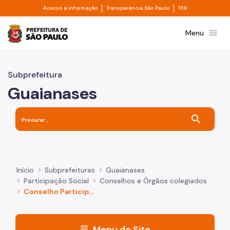
Divisor de acesso à informação
Divisor de transpa
Pular para o Conteúdo principal
Acesso à informação
Transparência São Paulo
156
Prefeitura de São Paulo
menu
Menu
Subprefeitura
Guaianases
search
Início
Subprefeituras
Guaianases
Participação Social
Conselhos e Órgãos colegiados
Conselho Participativo
menu
Menu do Site