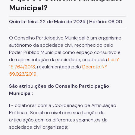
Municipal?
SP Mais Fácil
Zeladoria Urbana
Quinta-feira, 22 de Maio de 2025 | Horário: 08:00
Cata-Bagulho
O Conselho Participativo Municipal é um organismo
Programa de Metas
autônomo da sociedade civil, reconhecido pelo
Poder Público Municipal como espaço consultivo e
Notícias
de representação da sociedade, criado pela
Lei nº
15.764/2013
, regulamentada pelo
Decreto Nº
59.023/2019.
São atribuições do Conselho Participação
Municipal:
I - colaborar com a Coordenação de Articulação
Política e Social no nível com sua função de
articulação com os diferentes segmentos da
sociedade civil organizada;