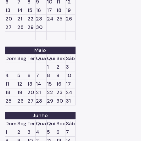
6
7
8
9
10
11
12
13
14
15
16
17
18
19
20
21
22
23
24
25
26
27
28
29
30
Maio
Dom
Seg
Ter
Qua
Qui
Sex
Sáb
1
2
3
4
5
6
7
8
9
10
11
12
13
14
15
16
17
18
19
20
21
22
23
24
25
26
27
28
29
30
31
Junho
Dom
Seg
Ter
Qua
Qui
Sex
Sáb
1
2
3
4
5
6
7
8
9
10
11
12
13
14