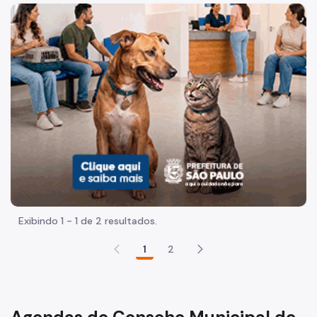
Organização
Imagem de um cachorro caramelo e uma gata rajada, olha
Agenda
Exibindo 1 - 1 de 2 resultados.
1
2
Agendas do Conseho Municipal de