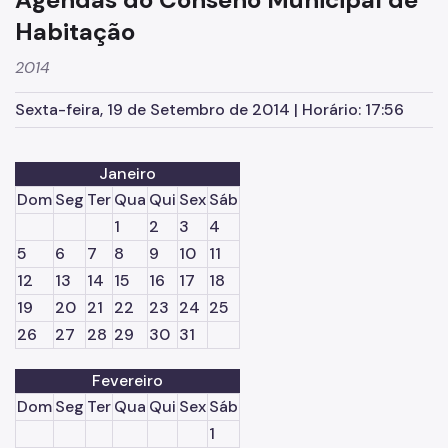
Habitação
2014
Sexta-feira, 19 de Setembro de 2014 | Horário: 17:56
Janeiro
Dom
Seg
Ter
Qua
Qui
Sex
Sáb
1
2
3
4
5
6
7
8
9
10
11
12
13
14
15
16
17
18
19
20
21
22
23
24
25
26
27
28
29
30
31
Fevereiro
Dom
Seg
Ter
Qua
Qui
Sex
Sáb
1