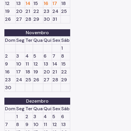
12
13
14
15
16
17
18
19
20
21
22
23
24
25
26
27
28
29
30
31
Novembro
Dom
Seg
Ter
Qua
Qui
Sex
Sáb
1
2
3
4
5
6
7
8
9
10
11
12
13
14
15
16
17
18
19
20
21
22
23
24
25
26
27
28
29
30
Dezembro
Dom
Seg
Ter
Qua
Qui
Sex
Sáb
1
2
3
4
5
6
7
8
9
10
11
12
13