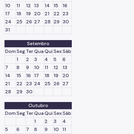
10
11
12
13
14
15
16
17
18
19
20
21
22
23
24
25
26
27
28
29
30
31
Setembro
Dom
Seg
Ter
Qua
Qui
Sex
Sáb
1
2
3
4
5
6
7
8
9
10
11
12
13
14
15
16
17
18
19
20
21
22
23
24
25
26
27
28
29
30
Outubro
Dom
Seg
Ter
Qua
Qui
Sex
Sáb
1
2
3
4
5
6
7
8
9
10
11