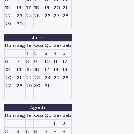
15
16
17
18
19
20
21
22
23
24
25
26
27
28
29
30
Julho
Dom
Seg
Ter
Qua
Qui
Sex
Sáb
1
2
3
4
5
6
7
8
9
10
11
12
13
14
15
16
17
18
19
20
21
22
23
24
25
26
27
28
29
30
31
Agosto
Dom
Seg
Ter
Qua
Qui
Sex
Sáb
1
2
3
4
5
6
7
8
9