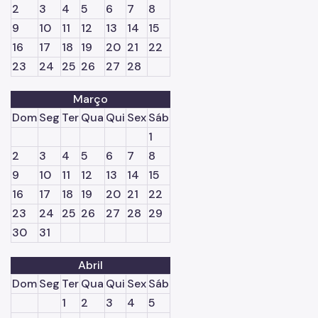
2
3
4
5
6
7
8
9
10
11
12
13
14
15
16
17
18
19
20
21
22
23
24
25
26
27
28
Março
Dom
Seg
Ter
Qua
Qui
Sex
Sáb
1
2
3
4
5
6
7
8
9
10
11
12
13
14
15
16
17
18
19
20
21
22
23
24
25
26
27
28
29
30
31
Abril
Dom
Seg
Ter
Qua
Qui
Sex
Sáb
1
2
3
4
5