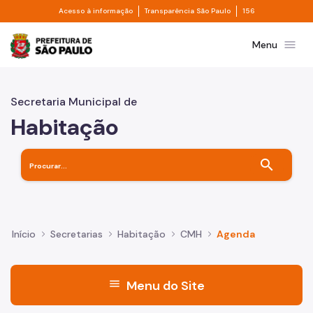
Divisor de acesso à informação
Divisor de transpa
Pular para o Conteúdo principal
Acesso à informação
Transparência São Paulo
156
Prefeitura de São Paulo
menu
Menu
Secretaria Municipal de
Habitação
search
Início
Secretarias
Habitação
CMH
Agenda
menu
Menu do Site