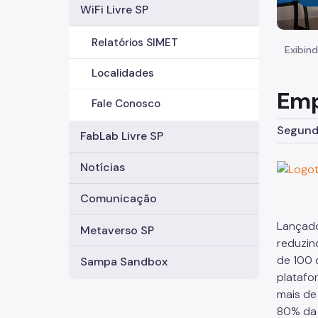
WiFi Livre SP
Relatórios SIMET
Exibind
Localidades
Emp
Fale Conosco
Segunda
FabLab Livre SP
Notícias
Comunicação
Lançado
Metaverso SP
reduzin
de 100 
Sampa Sandbox
platafo
mais de
80% da 