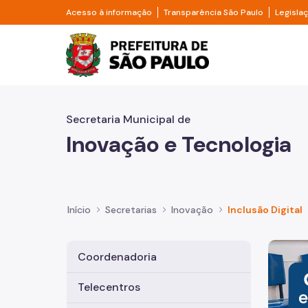
Pular para o Conteúdo principal
Divisor de acesso à informação
Divisor d
Acesso à informação
Transparência São Paulo
Legisla
Prefeitura de São Pa
Secretaria Municipal de
Inovação e Tecnologia
Início
Secretarias
Inovação
Inclusão Digital
Imagem 
Coordenadoria
Telecentros