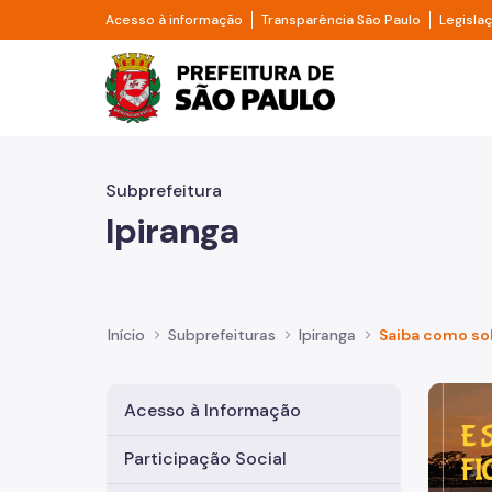
Pular para o Conteúdo principal
Divisor de acesso à informação
Divisor d
Acesso à informação
Transparência São Paulo
Legisla
Prefeitura de São Pa
Subprefeitura
Ipiranga
Início
Subprefeituras
Ipiranga
Saiba como sol
Imagem 
Acesso à Informação
Participação Social