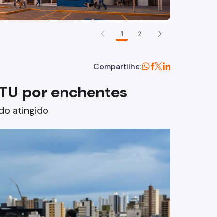
1
2
Compartilhe:
IPTU por enchentes
do atingido