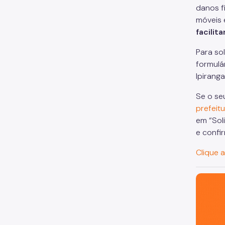
danos fí
móveis 
facilita
Para so
formulá
Ipirang
Se o se
prefeitu
em “Sol
e confi
Clique 
São Paul