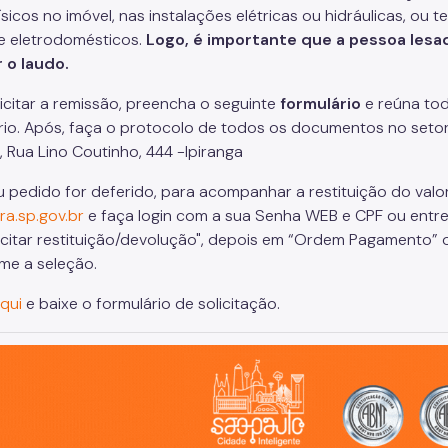
sicos no imóvel, nas instalações elétricas ou hidráulicas, ou 
e eletrodomésticos.
Logo, é importante que a pessoa lesad
r o laudo.
licitar a remissão, preencha o seguinte
formulário
e reúna to
rio. Após, faça o protocolo de todos os documentos no seto
a, Rua Lino Coutinho, 444 -Ipiranga
u pedido for deferido, para acompanhar a restituição do valo
ra.sp.gov.br
e faça login com a sua Senha WEB e CPF ou ent
icitar restituição/devolução", depois em “Ordem Pagamento” o
rme a seleção.
aqui
e baixe o formulário de solicitação.
o, cidade inteligente, resiliente e sustentável