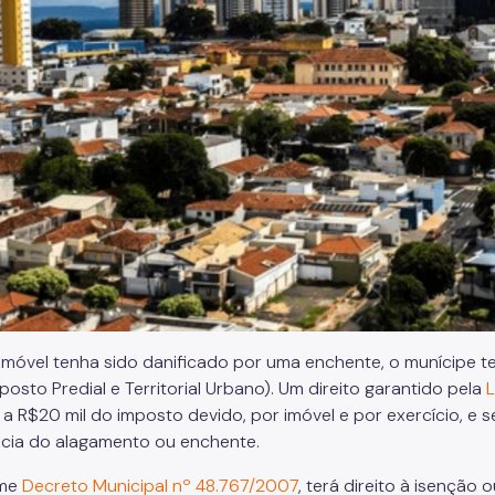
imóvel tenha sido danificado por uma enchente, o munícipe te
posto Predial e Territorial Urbano). Um direito garantido pela
L
o a R$20 mil do imposto devido, por imóvel e por exercício, e 
cia do alagamento ou enchente.
rme
Decreto Municipal nº 48.767/2007
, terá direito à isenção