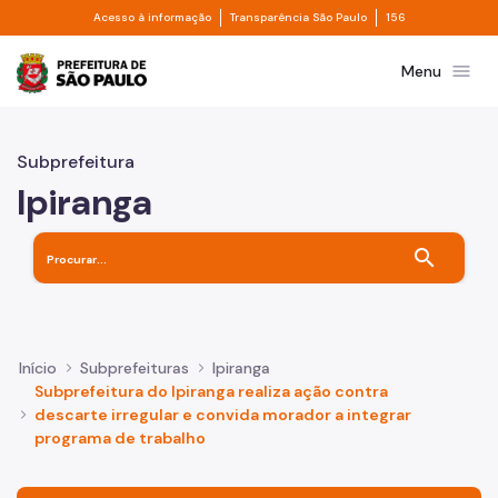
Divisor de acesso à informação
Divisor de transpa
Pular para o Conteúdo principal
Acesso à informação
Transparência São Paulo
156
Prefeitura de São Paulo
menu
Menu
Subprefeitura
Ipiranga
search
Início
Subprefeituras
Ipiranga
Subprefeitura do Ipiranga realiza ação contra
descarte irregular e convida morador a integrar
programa de trabalho