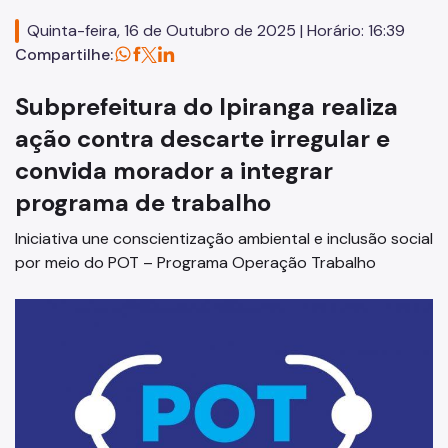
Execução Orçamentária
Quinta-feira, 16 de Outubro de 2025 | Horário: 16:39
Licitações
Compartilhe:
SP Mais Fácil
Subprefeitura do Ipiranga realiza
Zeladoria Urbana
ação contra descarte irregular e
Cata-Bagulho
convida morador a integrar
Cades
programa de trabalho
Termo de Cooperação
Iniciativa une conscientização ambiental e inclusão social
por meio do POT – Programa Operação Trabalho
Programa de Metas
Notícias
Comitês de Usuários de Praças
Quadro de Serviços