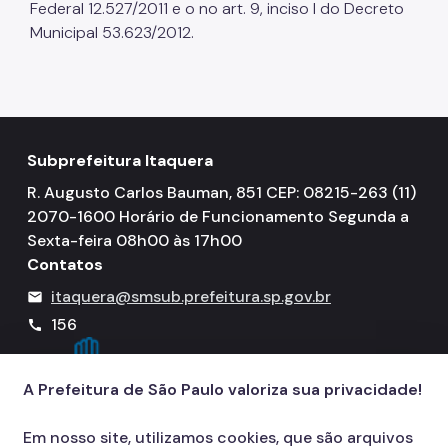
Federal 12.527/2011 e o no art. 9, inciso I do Decreto
Municipal 53.623/2012.
Subprefeitura Itaquera
R. Augusto Carlos Bauman, 851 CEP: 08215-263 (11)
2070-1600 Horário de Funcionamento Segunda a
Sexta-feira 08h00 às 17h00
Contatos
itaquera@smsub.prefeitura.sp.gov.br
mail
156
call
A Prefeitura de São Paulo valoriza sua privacidade!
Em nosso site, utilizamos cookies, que são arquivos