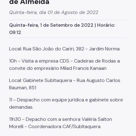
de Almeida
SP Mais Fácil
Quinta-feira, dia 01 de Agosto de 2022
Zeladoria Urbana
Quinta-feira, 1 de Setembro de 2022 | Horário:
09:12
Cata-Bagulho
Termo de Cooperação
Local: Rua São João do Cariri, 382 - Jardim Norma
Programa de Metas
10h - Visita a empresa CDS - Cadeiras de Rodas a
convite do empresário Milad Francis Kanaan
Notícias
Local: Gabinete SubItaquera - Rua Augusto Carlos
Bauman, 851
11 - Despacho com equipe jurídica e gabinete sobre
demandas.
11h30 - Depacho com a senhora Valéria Salton
Morelli - Coordenadora CAF/SubItaquera