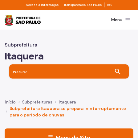
Divisor de acesso à informação
Divisor de transpa
Pular para o Conteúdo principal
Acesso à informação
Transparência São Paulo
156
Prefeitura de São Paulo
menu
Menu
Subprefeitura
Itaquera
search
Início
Subprefeituras
Itaquera
Subprefeitura Itaquera se prepara ininterruptamente
para o período de chuvas
menu
Menu do Site