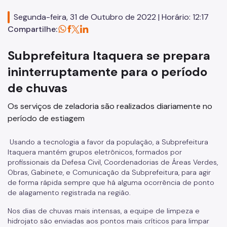
Licitações
Segunda-feira, 31 de Outubro de 2022 | Horário: 12:17
Compartilhe:
SP Mais Fácil
Zeladoria Urbana
Subprefeitura Itaquera se prepara
Cata-Bagulho
ininterruptamente para o período
de chuvas
Termo de Cooperação
Os serviços de zeladoria são realizados diariamente no
Programa de Metas
período de estiagem
Notícias
Usando a tecnologia a favor da população, a Subprefeitura
Itaquera mantém grupos eletrônicos, formados por
profissionais da Defesa Civil, Coordenadorias de Áreas Verdes,
Obras, Gabinete, e Comunicação da Subprefeitura, para agir
de forma rápida sempre que há alguma ocorrência de ponto
de alagamento registrada na região.
Nos dias de chuvas mais intensas, a equipe de limpeza e
hidrojato são enviadas aos pontos mais críticos para limpar